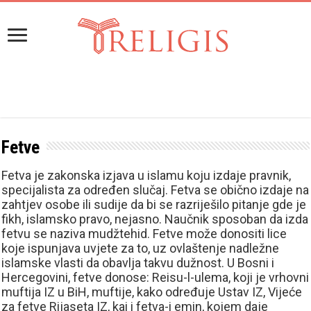
Fetve
Fetva je zakonska izjava u islamu koju izdaje pravnik,
specijalista za određen slučaj. Fetva se obično izdaje na
zahtjev osobe ili sudije da bi se razriješilo pitanje gde je
fikh, islamsko pravo, nejasno. Naučnik sposoban da izda
fetvu se naziva mudžtehid. Fetve može donositi lice
koje ispunjava uvjete za to, uz ovlaštenje nadležne
islamske vlasti da obavlja takvu dužnost. U Bosni i
Hercegovini, fetve donose: Reisu-l-ulema, koji je vrhovni
muftija IZ u BiH, muftije, kako određuje Ustav IZ, Vijeće
za fetve Rijaseta IZ, kai i fetva-i emin, kojem daje