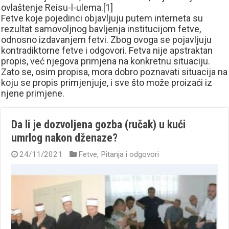
ovlaštenje Reisu-l-ulema.[1]
Fetve koje pojedinci objavljuju putem interneta su
rezultat samovoljnog bavljenja institucijom fetve,
odnosno izdavanjem fetvi. Zbog ovoga se pojavljuju
kontradiktorne fetve i odgovori. Fetva nije apstraktan
propis, već njegova primjena na konkretnu situaciju.
Zato se, osim propisa, mora dobro poznavati situacija na
koju se propis primjenjuje, i sve što može proizaći iz
njene primjene.
Da li je dozvoljena gozba (ručak) u kući
umrlog nakon dženaze?
24/11/2021
Fetve
,
Pitanja i odgovori