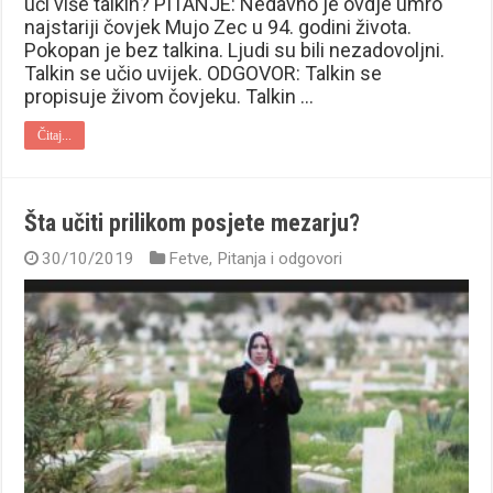
uči više talkin? PITANJE: Nedavno je ovdje umro
najstariji čovjek Mujo Zec u 94. godini života.
Pokopan je bez talkina. Ljudi su bili nezadovoljni.
Talkin se učio uvijek. ODGOVOR: Talkin se
propisuje živom čovjeku. Talkin …
Čitaj...
Šta učiti prilikom posjete mezarju?
30/10/2019
Fetve
,
Pitanja i odgovori