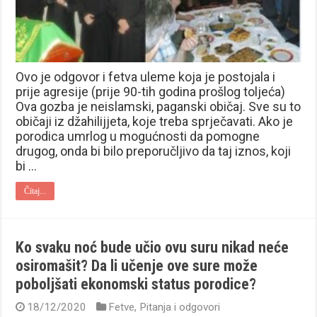
Ovo je odgovor i fetva uleme koja je postojala i
prije agresije (prije 90-tih godina prošlog toljeća)
Ova gozba je neislamski, paganski običaj. Sve su to
običaji iz džahilijjeta, koje treba sprječavati. Ako je
porodica umrlog u mogućnosti da pomogne
drugog, onda bi bilo preporučljivo da taj iznos, koji
bi …
Čitaj...
Ko svaku noć bude učio ovu suru nikad neće
osiromašit? Da li učenje ove sure može
poboljšati ekonomski status porodice?
18/12/2020
Fetve
,
Pitanja i odgovori