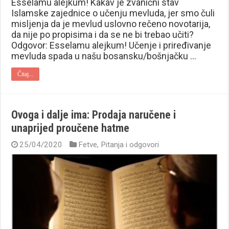
Esselamu alejkum! Kakav je zvanični stav
Islamske zajednice o učenju mevluda, jer smo čuli
misljenja da je mevlud uslovno rečeno novotarija,
da nije po propisima i da se ne bi trebao učiti?
Odgovor: Esselamu alejkum! Učenje i priređivanje
mevluda spada u našu bosansku/bošnjačku …
Čitaj...
Ovoga i dalje ima: Prodaja naručene i
unaprijed proučene hatme
25/04/2020
Fetve
,
Pitanja i odgovori