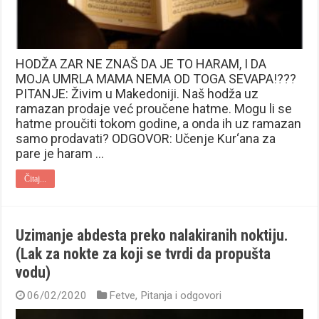
HODŽA ZAR NE ZNAŠ DA JE TO HARAM, I DA
MOJA UMRLA MAMA NEMA OD TOGA SEVAPA!???
PITANJE: Živim u Makedoniji. Naš hodža uz
ramazan prodaje već proučene hatme. Mogu li se
hatme proučiti tokom godine, a onda ih uz ramazan
samo prodavati? ODGOVOR: Učenje Kur‘ana za
pare je haram …
Čitaj...
Uzimanje abdesta preko nalakiranih noktiju.
(Lak za nokte za koji se tvrdi da propušta
vodu)
06/02/2020
Fetve
,
Pitanja i odgovori