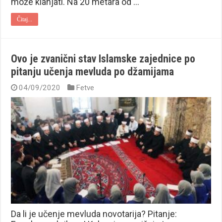
može klanjati. Na 20 metara od …
Čitaj...
Ovo je zvanični stav Islamske zajednice po
pitanju učenja mevluda po džamijama
04/09/2020
Fetve
Da li je učenje mevluda novotarija? Pitanje: