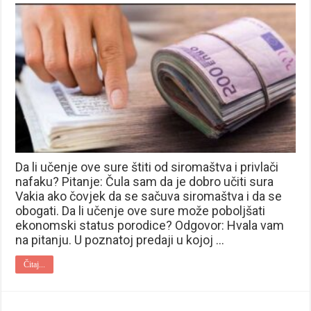
Da li učenje ove sure štiti od siromaštva i privlači
nafaku? Pitanje: Čula sam da je dobro učiti sura
Vakia ako čovjek da se sačuva siromaštva i da se
obogati. Da li učenje ove sure može poboljšati
ekonomski status porodice? Odgovor: Hvala vam
na pitanju. U poznatoj predaji u kojoj …
Čitaj...