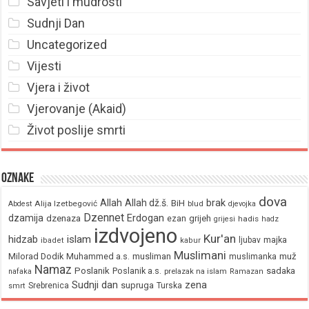
Savjeti i mudrosti
Sudnji Dan
Uncategorized
Vijesti
Vjera i život
Vjerovanje (Akaid)
Život poslije smrti
Oznake
dova
brak
Allah
Allah dž.š.
BiH
Alija Izetbegović
Abdest
blud
djevojka
Dzennet
Erdogan
dzamija
dzenaza
ezan
grijeh
hadis
grijesi
hadz
izdvojeno
Kur'an
hidzab
islam
majka
ljubav
ibadet
kabur
Muslimani
Milorad Dodik
Muhammed a.s.
musliman
muž
muslimanka
Namaz
Poslanik
Poslanik a.s.
sadaka
nafaka
prelazak na islam
Ramazan
Sudnji dan
zena
supruga
Srebrenica
Turska
smrt