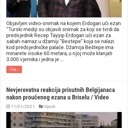
Objavljen video-snimak na kojem Erdogan uči ezan
“Turski mediji su objavili snimak za koji se tvrdi da
predsjednik Recep Tayyip Erdogan uči ezan za
sabah-namaz u džamiji “Bestepe” koja se nalazi
kod predsjedničke palače. Džamija Beštepe ima
minarete visoke 60 metara, u njoj može klanjati
3.000 vjernika i jedna je …
Čitaj...
Nevjerovatna reakcija prisutnih Belgijanaca
nakon proučenog ezana u Briselu / Video
11/01/2021
Vijesti