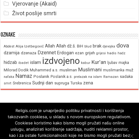
Vjerovanje (Akaid)
Život poslije smrti
Oznake
dova
brak
Allah
Allah dž.š.
BiH
Alija Izetbegović
Abdest
blud
djevojka
Dzennet
Erdogan
dzamija
dzenaza
ezan
grijeh
hadis
grijesi
hadz
izdvojeno
Kur'an
hidzab
islam
majka
ljubav
ibadet
kabur
Muslimani
Milorad Dodik
Muhammed a.s.
musliman
muž
muslimanka
Namaz
Poslanik
Poslanik a.s.
sadaka
nafaka
prelazak na islam
Ramazan
Sudnji dan
zena
supruga
Srebrenica
Turska
smrt
Religis.com je unaprijedio politiku privatnosti i korištenja
takozvanih cookiesa, u skladu s novom europskom regulativom.
Cookiese koristimo kako bismo mogli pružati našu online
uslugu, analizirati korištenje sadržaja, nuditi reklamni prostor,
kao i za ostale funkcionalnosti koje ne bismo mogli pružati bez