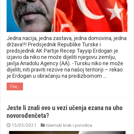
Jedna nacija, jedna zastava, jedna domovina, jedna
država!!! Predsjednik Republike Turske i
predsjednik AK Partije Recep Tayyip Erdogan je
izjavio da niko ne može dijeliti njegovu zemlju,
javlja Anadolu Agency (AA). -Tursku niko ne može
dijeliti, niti praviti rezove na našoj teritoriji – rekao
je Erdogan u obraćanju na predizbornom …
Čitaj...
Jeste li znali ovo u vezi učenja ezana na uho
novorođenčeta?
15/03/2021
Islamski brak i porodica