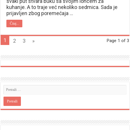
svaki put stvara buku sa svojim loncem za
kuhanje. A to traje već nekoliko sedmica. Sada je
prijavljen zbog poremećaja …
Čitaj...
1
2
3
»
Page 1 of 3