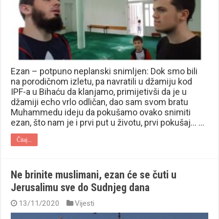
Ezan – potpuno neplanski snimljen: Dok smo bili
na porodičnom izletu, pa navratili u džamiju kod
IPF-a u Bihaću da klanjamo, primijetivši da je u
džamiji echo vrlo odličan, dao sam svom bratu
Muhammedu ideju da pokušamo ovako snimiti
ezan, što nam je i prvi put u životu, prvi pokušaj… …
Čitaj...
Ne brinite muslimani, ezan će se čuti u
Jerusalimu sve do Sudnjeg dana
13/11/2020
Vijesti