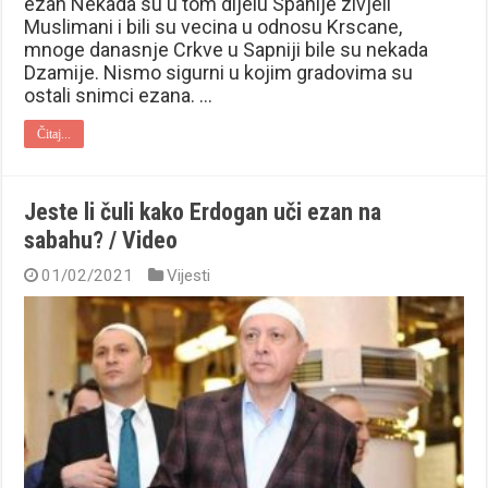
ezan Nekada su u tom dijelu Spanije zivjeli
Muslimani i bili su vecina u odnosu Krscane,
mnoge danasnje Crkve u Sapniji bile su nekada
Dzamije. Nismo sigurni u kojim gradovima su
ostali snimci ezana. …
Čitaj...
Jeste li čuli kako Erdogan uči ezan na
sabahu? / Video
01/02/2021
Vijesti