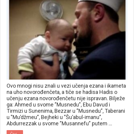
Ovo mnogi nisu znali u vezi učenja ezana i ikameta
na uho novorođenčeta, a tiče se hadisa Hadis o
učenju ezana novorođenčetu nije ispravan. Bilježe
ga: Ahmed u svome ”Musnedu”, Ebu Davud i
Tirmizi u Sunenima, Bezzar u ”Musnedu”, Taberani
u ”Mu’džmeu”, Bejheki u ”Šu’abul-imanu”,
Abdurrezzak u svome ”Musannefu” putem …
Čitaj...