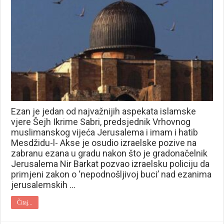
Ezan je jedan od najvažnijih aspekata islamske
vjere Šejh Ikrime Sabri, predsjednik Vrhovnog
muslimanskog vijeća Jerusalema i imam i hatib
Mesdžidu-l- Akse je osudio izraelske pozive na
zabranu ezana u gradu nakon što je gradonačelnik
Jerusalema Nir Barkat pozvao izraelsku policiju da
primjeni zakon o ‘nepodnošljivoj buci’ nad ezanima
jerusalemskih …
Čitaj...