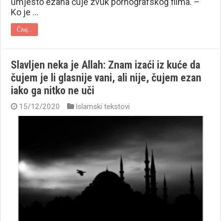
umjesto ezana čuje zvuk pornografskog filma. –
Ko je …
Čitaj...
Slavljen neka je Allah: Znam izaći iz kuće da
čujem je li glasnije vani, ali nije, čujem ezan
iako ga nitko ne uči
15/12/2020
Islamski tekstovi