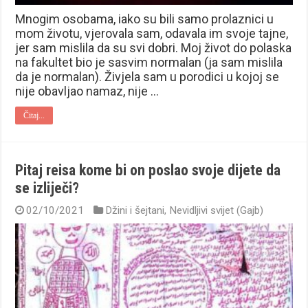
Mnogim osobama, iako su bili samo prolaznici u
mom životu, vjerovala sam, odavala im svoje tajne,
jer sam mislila da su svi dobri. Moj život do polaska
na fakultet bio je sasvim normalan (ja sam mislila
da je normalan). Živjela sam u porodici u kojoj se
nije obavljao namaz, nije …
Čitaj...
Pitaj reisa kome bi on poslao svoje dijete da
se izliječi?
02/10/2021
Džini i šejtani
,
Nevidljivi svijet (Gajb)