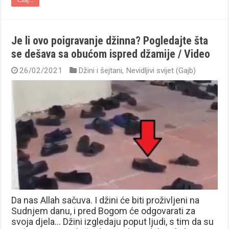
Je li ovo poigravanje džinna? Pogledajte šta
se dešava sa obućom ispred džamije / Video
26/02/2021
Džini i šejtani
,
Nevidljivi svijet (Gajb)
Da nas Allah sačuva. I džini će biti proživljeni na
Sudnjem danu, i pred Bogom će odgovarati za
svoja djela… Džini izgledaju poput ljudi, s tim da su