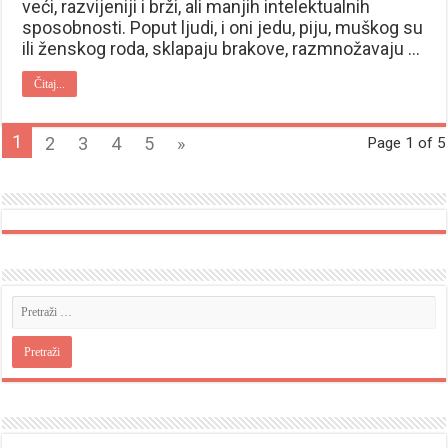
veći, razvijeniji i brži, ali manjih intelektualnih
sposobnosti. Poput ljudi, i oni jedu, piju, muškog su
ili ženskog roda, sklapaju brakove, razmnožavaju …
Čitaj...
1
2
3
4
5
»
Page 1 of 5