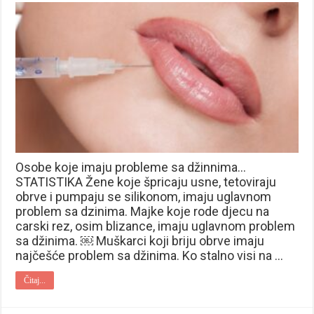
Osobe koje imaju probleme sa džinnima…
STATISTIKA Žene koje špricaju usne, tetoviraju
obrve i pumpaju se silikonom, imaju uglavnom
problem sa dzinima. Majke koje rode djecu na
carski rez, osim blizance, imaju uglavnom problem
sa džinima. ￼ Muškarci koji briju obrve imaju
najčešće problem sa džinima. Ko stalno visi na …
Čitaj...