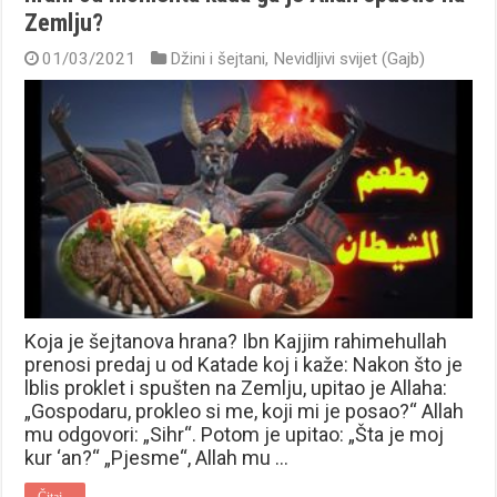
Zemlju?
01/03/2021
Džini i šejtani
,
Nevidljivi svijet (Gajb)
Koja je šejtanova hrana? Ibn Kajjim rahimehullah
prenosi predaj u od Katade koj i kaže: Nakon što je
lblis proklet i spušten na Zemlju, upitao je Allaha:
„Gospodaru, prokleo si me, koji mi je posao?“ Allah
mu odgovori: „Sihr“. Potom je upitao: „Šta je moj
kur ‘an?“ „Pjesme“, Allah mu …
Čitaj...