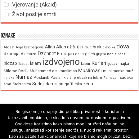
Vjerovanje (Akaid)
Život poslije smrti
Oznake
dova
brak
Allah
Allah dž.š.
BiH
Alija Izetbegović
Abdest
blud
djevojka
Dzennet
Erdogan
dzamija
dzenaza
ezan
grijeh
hadis
grijesi
hadz
izdvojeno
Kur'an
hidzab
islam
majka
ljubav
ibadet
kabur
Muslimani
Milorad Dodik
Muhammed a.s.
musliman
muž
muslimanka
Namaz
Poslanik
Poslanik a.s.
sadaka
nafaka
prelazak na islam
Ramazan
Sudnji dan
zena
supruga
Srebrenica
Turska
smrt
Religis.com je unaprijedio politiku privatnosti i korištenja
takozvanih cookiesa, u skladu s novom europskom regulativom.
Cookiese koristimo kako bismo mogli pružati našu online
uslugu, analizirati korištenje sadržaja, nuditi reklamni prostor,
kao i za ostale funkcionalnosti koje ne bismo mogli pružati bez