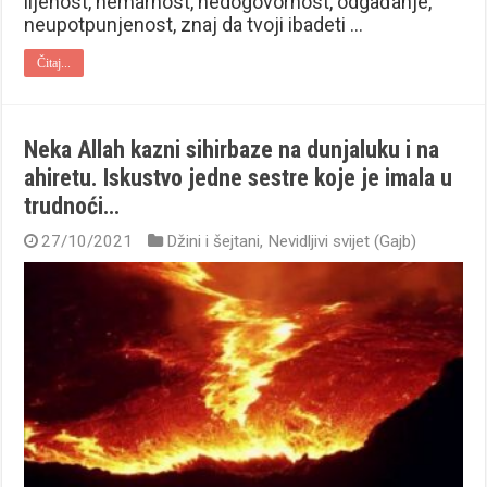
lijenost, nemarnost, nedogovornost, odgađanje,
neupotpunjenost, znaj da tvoji ibadeti …
Čitaj...
Neka Allah kazni sihirbaze na dunjaluku i na
ahiretu. Iskustvo jedne sestre koje je imala u
trudnoći…
27/10/2021
Džini i šejtani
,
Nevidljivi svijet (Gajb)