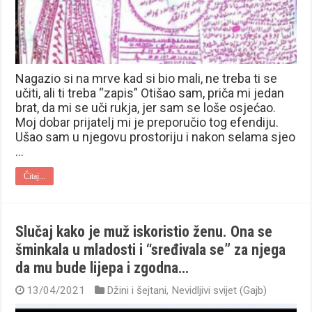
Nagazio si na mrve kad si bio mali, ne treba ti se
učiti, ali ti treba “zapis” Otišao sam, priča mi jedan
brat, da mi se uči rukja, jer sam se loše osjećao.
Moj dobar prijatelj mi je preporučio tog efendiju.
Ušao sam u njegovu prostoriju i nakon selama sjeo
…
Čitaj...
Slučaj kako je muž iskoristio ženu. Ona se
šminkala u mladosti i “sređivala se” za njega
da mu bude lijepa i zgodna…
13/04/2021
Džini i šejtani
,
Nevidljivi svijet (Gajb)