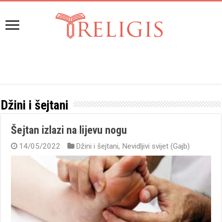
Džini i šejtani
Šejtan izlazi na lijevu nogu
14/05/2022
Džini i šejtani
,
Nevidljivi svijet (Gajb)