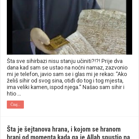
Šta sve sihirbazi nisu stanju učiniti?!?! Prije dva
dana kad sam se ustao na noćni namaz, zazvonio
mi je telefon, javio sam se i glas mi je rekao: “Ako
želiš sihir od svog sina, otiđi do tog i tog mjesta,
ima veliki kamen, ispod njega.“ Našao sam sihir i
htio …
Čitaj...
Šta je šejtanova hrana, i kojom se hranom
hrani od momenta kada ga je Allah spustio na