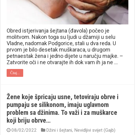
Obred istjerivanja šejtana (đavola) počeo je
molitvom. Nakon toga su ljudi u džamiji u selu
Vladne, nadomak Podgorice, stali u dva reda. U
prvom je bilo desetak muškaraca, u drugom
petnaestak žena i jedno dijete u naručju majke. –
Zatvorite oči i ne otvarajte ih dok vam ih ja ne …
Čitaj...
Žene koje špricaju usne, tetoviraju obrve i
pumpaju se silikonom, imaju uglavnom
problem sa džinima. To važi i za muškarce
koji briju obrve…
08/02/2022
Džini i šejtani
,
Nevidljivi svijet (Gajb)