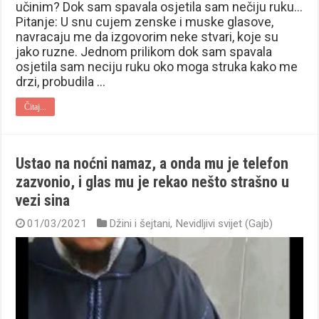
učinim? Dok sam spavala osjetila sam nečiju ruku…
Pitanje: U snu cujem zenske i muske glasove,
navracaju me da izgovorim neke stvari, koje su
jako ruzne. Jednom prilikom dok sam spavala
osjetila sam neciju ruku oko moga struka kako me
drzi, probudila …
Čitaj...
Ustao na noćni namaz, a onda mu je telefon
zazvonio, i glas mu je rekao nešto strašno u
vezi sina
01/03/2021
Džini i šejtani
,
Nevidljivi svijet (Gajb)