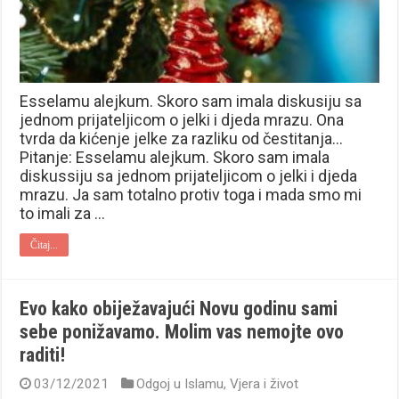
Esselamu alejkum. Skoro sam imala diskusiju sa
jednom prijateljicom o jelki i djeda mrazu. Ona
tvrda da kićenje jelke za razliku od čestitanja…
Pitanje: Esselamu alejkum. Skoro sam imala
diskussiju sa jednom prijateljicom o jelki i djeda
mrazu. Ja sam totalno protiv toga i mada smo mi
to imali za …
Čitaj...
Evo kako obiježavajući Novu godinu sami
sebe ponižavamo. Molim vas nemojte ovo
raditi!
03/12/2021
Odgoj u Islamu
,
Vjera i život