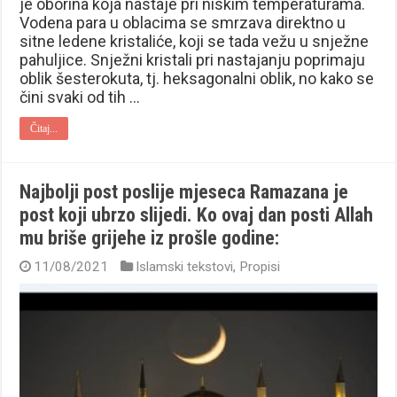
je oborina koja nastaje pri niskim temperaturama.
Vodena para u oblacima se smrzava direktno u
sitne ledene kristaliće, koji se tada vežu u snježne
pahuljice. Snježni kristali pri nastajanju poprimaju
oblik šesterokuta, tj. heksagonalni oblik, no kako se
čini svaki od tih …
Čitaj...
Najbolji post poslije mjeseca Ramazana je
post koji ubrzo slijedi. Ko ovaj dan posti Allah
mu briše grijehe iz prošle godine:
11/08/2021
Islamski tekstovi
,
Propisi