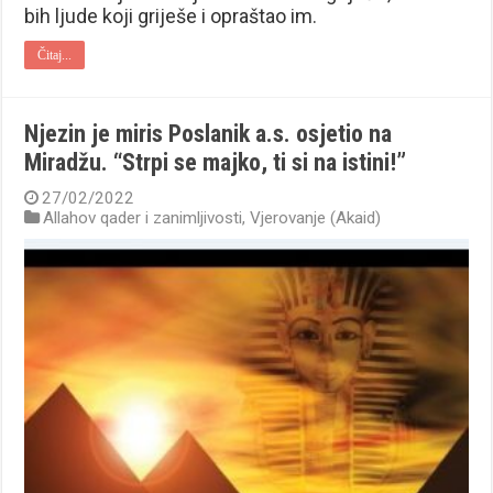
bih ljude koji griješe i opraštao im.
Čitaj...
Njezin je miris Poslanik a.s. osjetio na
Miradžu. “Strpi se majko, ti si na istini!”
27/02/2022
Allahov qader i zanimljivosti
,
Vjerovanje (Akaid)