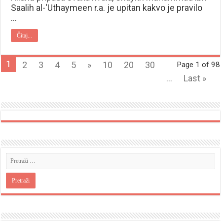
Saalih al-‘Uthaymeen r.a. je upitan kakvo je pravilo
…
Čitaj...
1
2
3
4
5
»
10
20
30
Page 1 of 98
...
Last »