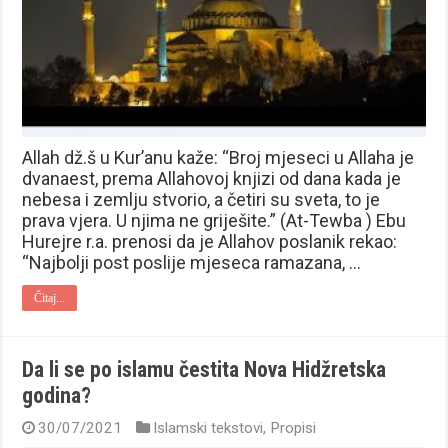
Allah dž.š u Kur’anu kaže: “Broj mjeseci u Allaha je
dvanaest, prema Allahovoj knjizi od dana kada je
nebesa i zemlju stvorio, a četiri su sveta, to je
prava vjera. U njima ne griješite.” (At-Tewba ) Ebu
Hurejre r.a. prenosi da je Allahov poslanik rekao:
“Najbolji post poslije mjeseca ramazana, …
Čitaj...
Da li se po islamu čestita Nova Hidžretska
godina?
30/07/2021
Islamski tekstovi
,
Propisi