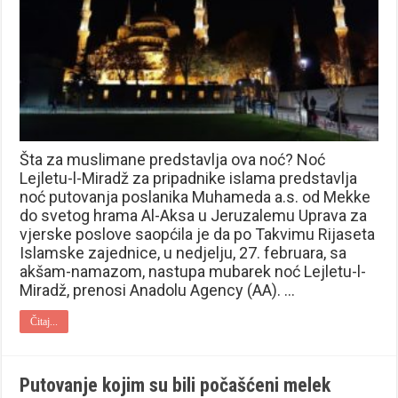
Šta za muslimane predstavlja ova noć? Noć
Lejletu-l-Miradž za pripadnike islama predstavlja
noć putovanja poslanika Muhameda a.s. od Mekke
do svetog hrama Al-Aksa u Jeruzalemu Uprava za
vjerske poslove saopćila je da po Takvimu Rijaseta
Islamske zajednice, u nedjelju, 27. februara, sa
akšam-namazom, nastupa mubarek noć Lejletu-l-
Miradž, prenosi Anadolu Agency (AA). …
Čitaj...
Putovanje kojim su bili počašćeni melek