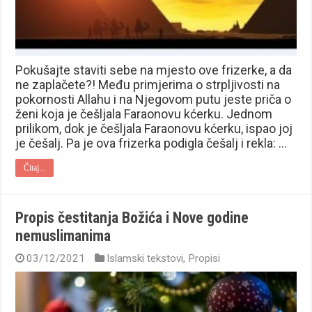
Pokušajte staviti sebe na mjesto ove frizerke, a da
ne zaplačete?! Među primjerima o strpljivosti na
pokornosti Allahu i na Njegovom putu jeste priča o
ženi koja je češljala Faraonovu kćerku. Jednom
prilikom, dok je češljala Faraonovu kćerku, ispao joj
je češalj. Pa je ova frizerka podigla češalj i rekla: …
Čitaj...
Propis čestitanja Božića i Nove godine
nemuslimanima
03/12/2021
Islamski tekstovi
,
Propisi