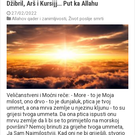
Džibril, Arš i Kursijj… Put ka Allahu
27/02/2022
Allahov qader i zanimljivosti
,
Život poslije smrti
Veličanstveni i Moćni reče: - More - to je Moja
milost, ono drvo - to je dunjaluk, ptica je tvoj
ummet, a ona mrva zemlje u njezinu kljunu - to su
grijesi tvoga ummeta. Da ona ptica ispusti onu
mrvu zemlje da li bi se to primijetilo na morskoj
površini? Nemoj brinuti za grijehe tvoga ummeta,
Ja Sam Najmilostviji. Kad oni ne bi griješili, stvorio