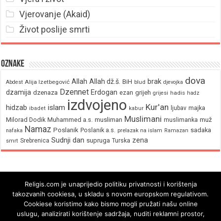
Vjerovanje (Akaid)
Život poslije smrti
Oznake
dova
brak
Allah
Allah dž.š.
BiH
Alija Izetbegović
Abdest
blud
djevojka
Dzennet
Erdogan
dzamija
dzenaza
ezan
grijeh
hadis
grijesi
hadz
izdvojeno
Kur'an
hidzab
islam
majka
ljubav
ibadet
kabur
Muslimani
Milorad Dodik
Muhammed a.s.
musliman
muž
muslimanka
Namaz
Poslanik
Poslanik a.s.
sadaka
nafaka
prelazak na islam
Ramazan
Sudnji dan
zena
supruga
Srebrenica
Turska
smrt
Religis.com je unaprijedio politiku privatnosti i korištenja
takozvanih cookiesa, u skladu s novom europskom regulativom.
Cookiese koristimo kako bismo mogli pružati našu online
uslugu, analizirati korištenje sadržaja, nuditi reklamni prostor,