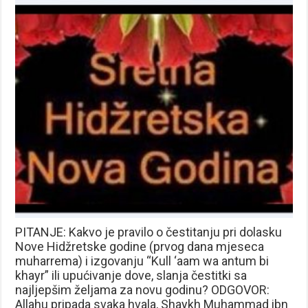
PITANJE: Kakvo je pravilo o čestitanju pri dolasku
Nove Hidžretske godine (prvog dana mjeseca
muharrema) i izgovanju “Kull ‘aam wa antum bi
khayr” ili upućivanje dove, slanja čestitki sa
najljepšim željama za novu godinu? ODGOVOR:
Allahu pripada svaka hvala, Shaykh Muhammad ibn