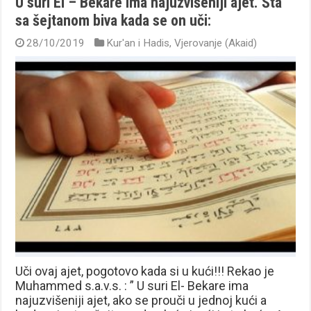
U suri El – Bekare ima najuzvišeniji ajet. Šta
sa šejtanom biva kada se on uči:
28/10/2019
Kur'an i Hadis
,
Vjerovanje (Akaid)
Uči ovaj ajet, pogotovo kada si u kući!!! Rekao je
Muhammed s.a.v.s. : ” U suri El- Bekare ima
najuzvišeniji ajet, ako se prouči u jednoj kući a