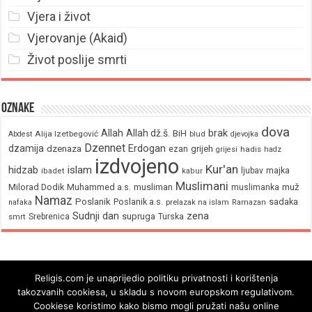
Vjera i život
Vjerovanje (Akaid)
Život poslije smrti
Oznake
dova
brak
Allah
Allah dž.š.
BiH
Alija Izetbegović
Abdest
blud
djevojka
Dzennet
Erdogan
dzamija
dzenaza
ezan
grijeh
hadis
grijesi
hadz
izdvojeno
Kur'an
hidzab
islam
majka
ljubav
ibadet
kabur
Muslimani
Milorad Dodik
Muhammed a.s.
musliman
muž
muslimanka
Namaz
Poslanik
Poslanik a.s.
sadaka
nafaka
prelazak na islam
Ramazan
Sudnji dan
zena
supruga
Srebrenica
Turska
smrt
Religis.com je unaprijedio politiku privatnosti i korištenja
takozvanih cookiesa, u skladu s novom europskom regulativom.
Cookiese koristimo kako bismo mogli pružati našu online