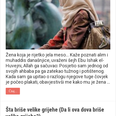
Žena koja je rijetko jela meso… Kaže poznati alim i
muhaddis današnjice, uvaženi šejh Ebu Ishak el-
Huvejni, Allah ga sačuvao: Posjetio sam jednog od
svojih ahbaba pa ga zatekao tužnog i potištenog.
Kada sam ga upitao o razlogu njegove tuge čovjek
je počeo plakati, obavjestivši me kako mu je žena …
Čitaj...
Šta briše velike grijehe (Da li ova dova briše