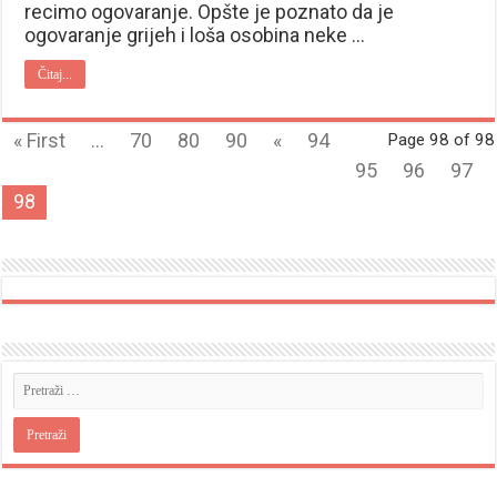
recimo ogovaranje. Opšte je poznato da je
ogovaranje grijeh i loša osobina neke …
Čitaj...
« First
...
70
80
90
«
94
Page 98 of 98
95
96
97
98