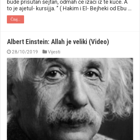
bude prisutan šejtan, odmah će izaći iz te kuće. A
to je ajetul- kursijja. ” ( Hakim i El- Bejheki od Ebu …
Čitaj...
Albert Einstein: Allah je veliki (Video)
28/10/2019
Vijesti