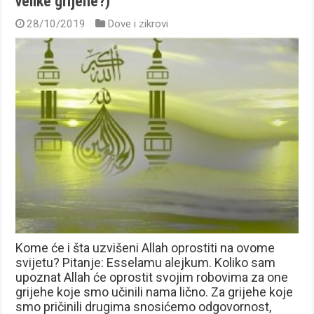
velike grijehe?)
28/10/2019
Dove i zikrovi
Kome će i šta uzvišeni Allah oprostiti na ovome
svijetu? Pitanje: Esselamu alejkum. Koliko sam
upoznat Allah će oprostit svojim robovima za one
grijehe koje smo učinili nama lično. Za grijehe koje
smo pričinili drugima snosićemo odgovornost,