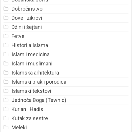
Dobročinstvo
Dove i zikrovi
Džini i šejtani
Fetve
Historija Islama
Islam i medicina
Islam i muslimani
Islamska arhitektura
Islamski brak i porodica
Islamski tekstovi
Jednoća Boga (Tewhid)
Kur'an i Hadis
Kutak za sestre
Meleki