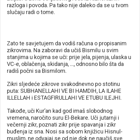
razloga i povoda. Pa tako nije daleko da se u tvom
slučaju radi o tome.
Zato te savjetujem da vodiš računa o propisanim
zikrovima. Na zaboravi da učiš Bismilu u svim
stanjima u kojima se uči: prije jela, pijenja, ulaska u
VC-e, oblačenja, skidanja, …, odnosno bilo šta da
radiš počni sa Bismilom.
Zikri sljedeće zikrove svakodnevno po stotinu
puta: SUBHANELLAHI VE BI HAMDIH, LA ILAHE
ILLELLAH i ESTAGFIRULLAHI VE ETUBU ILEJHI.
Takođe, uči Kur’an kad god imaš slobodnog
vremena, naročito suru El-Bekare. Uči jutarnji i
večernji zikr, poznati zikr prije spavanja i zikr
buđenja iz sna. Nosi sa sobom knjižicu Hisnul-
muslim, ne odvajaj se od nje dok ne naučiš sve