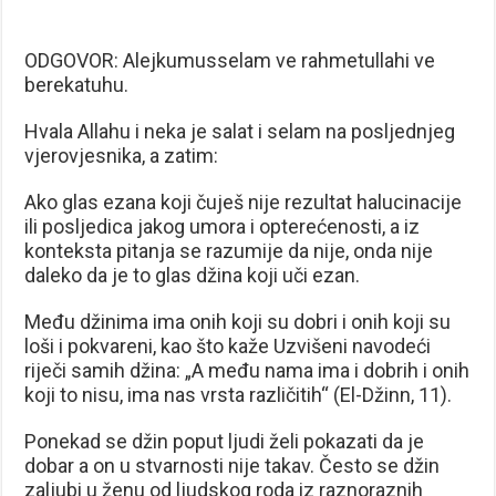
ODGOVOR: Alejkumusselam ve rahmetullahi ve
berekatuhu.
Hvala Allahu i neka je salat i selam na posljednjeg
vjerovjesnika, a zatim:
Ako glas ezana koji čuješ nije rezultat halucinacije
ili posljedica jakog umora i opterećenosti, a iz
konteksta pitanja se razumije da nije, onda nije
daleko da je to glas džina koji uči ezan.
Među džinima ima onih koji su dobri i onih koji su
loši i pokvareni, kao što kaže Uzvišeni navodeći
riječi samih džina: „A među nama ima i dobrih i onih
koji to nisu, ima nas vrsta različitih“ (El-Džinn, 11).
Ponekad se džin poput ljudi želi pokazati da je
dobar a on u stvarnosti nije takav. Često se džin
zaljubi u ženu od ljudskog roda iz raznoraznih