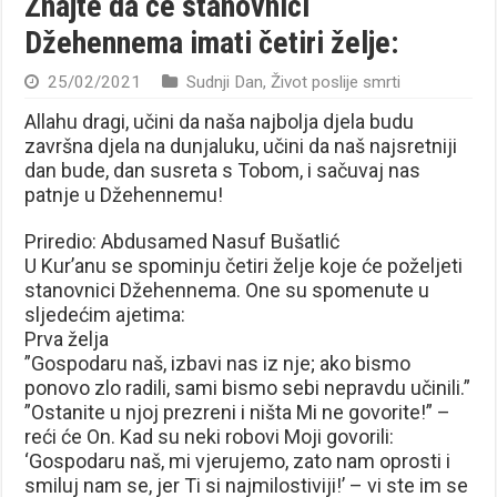
Znajte da će stanovnici
Džehennema imati četiri želje:
25/02/2021
Sudnji Dan
,
Život poslije smrti
Allahu dragi, učini da naša najbolja djela budu
završna djela na dunjaluku, učini da naš najsretniji
dan bude, dan susreta s Tobom, i sačuvaj nas
patnje u Džehennemu!
Priredio: Abdusamed Nasuf Bušatlić
U Kur’anu se spominju četiri želje koje će poželjeti
stanovnici Džehennema. One su spomenute u
sljedećim ajetima:
Prva želja
”Gospodaru naš, izbavi nas iz nje; ako bismo
ponovo zlo radili, sami bismo sebi nepravdu učinili.”
”Ostanite u njoj prezreni i ništa Mi ne govorite!” –
reći će On. Kad su neki robovi Moji govorili:
‘Gospodaru naš, mi vjerujemo, zato nam oprosti i
smiluj nam se, jer Ti si najmilostiviji!’ – vi ste im se