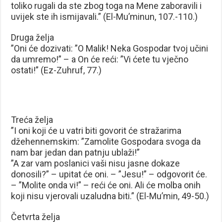
toliko rugali da ste zbog toga na Mene zaboravili i
uvijek ste ih ismijavali.” (El-Mu’minun, 107.-110.)
Druga želja
”Oni će dozivati: ”O Malik! Neka Gospodar tvoj učini
da umremo!” – a On će reći: ”Vi ćete tu vječno
ostati!” (Ez-Zuhruf, 77.)
Treća želja
”I oni koji će u vatri biti govorit će stražarima
džehennemskim: ”Zamolite Gospodara svoga da
nam bar jedan dan patnju ublaži!”
”A zar vam poslanici vaši nisu jasne dokaze
donosili?” – upitat će oni. – ”Jesu!” – odgovorit će.
– ”Molite onda vi!” – reći će oni. Ali će molba onih
koji nisu vjerovali uzaludna biti.” (El-Mu’min, 49-50.)
Četvrta želja