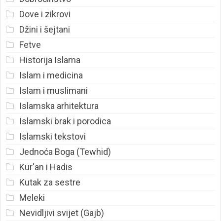
Dove i zikrovi
Džini i šejtani
Fetve
Historija Islama
Islam i medicina
Islam i muslimani
Islamska arhitektura
Islamski brak i porodica
Islamski tekstovi
Jednoća Boga (Tewhid)
Kur'an i Hadis
Kutak za sestre
Meleki
Nevidljivi svijet (Gajb)