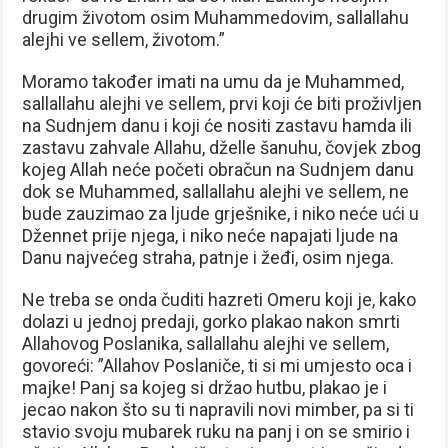
drugim životom osim Muhammedovim, sallallahu
alejhi ve sellem, životom.”
Moramo također imati na umu da je Muhammed,
sallallahu alejhi ve sellem, prvi koji će biti proživljen
na Sudnjem danu i koji će nositi zastavu hamda ili
zastavu zahvale Allahu, dželle šanuhu, čovjek zbog
kojeg Allah neće početi obračun na Sudnjem danu
dok se Muhammed, sallallahu alejhi ve sellem, ne
bude zauzimao za ljude grješnike, i niko neće ući u
Džennet prije njega, i niko neće napajati ljude na
Danu najvećeg straha, patnje i žeđi, osim njega.
Ne treba se onda čuditi hazreti Omeru koji je, kako
dolazi u jednoj predaji, gorko plakao nakon smrti
Allahovog Poslanika, sallallahu alejhi ve sellem,
govoreći: ”Allahov Poslaniče, ti si mi umjesto oca i
majke! Panj sa kojeg si držao hutbu, plakao je i
jecao nakon što su ti napravili novi mimber, pa si ti
stavio svoju mubarek ruku na panj i on se smirio i