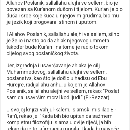
Allahov Poslanik, sallallahu alejhi ve sellem, bio je
povezan sa Kur’anom dušom i tijelom. Kur’an je bio
duša i srce koje kuca u njegovim grudima, bio mu
je jezik koji progovara istinom i uputom.
I Allahov Poslanik, sallallahu alejhi ve sellem, silno
je želio i nastojao da ahlak njegovog ummeta
također bude Kur’an i na tome je radio tokom
cijelog svog poslaničkog života.
Jer, izgradnja i usavršavanje ahlaka je cilj
Muhammedovog, sallallahu alejhi ve sellem,
poslanstva, kao što je došlo u hadisu od Ebu
Hurejre, radijallahu anhu, u kojem je Allahov
Poslanik, sallallahu alejhi ve sellem, rekao: ”Poslat
sam da usavršim moral kod ljudi.” (El-Bezzar)
U svojoj knjizi Vahjul-kalem, islamski mislilac El-
Rafi’i, rekao je: ”Kada bih bio upitan da sažmem
kompletnu filozofiju islama u dvije riječi, ja bih
rekao da je to: afirmacija morala. I kada bi najveće