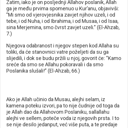
Zatim, iako je on posljednji Allahov poslanik, Allah
ga je među prvima spomenuo u Kur’anu, objavivši:
”Mi smo od vjerovjesnika zavjet njihov uzeli, i od
tebe, i od Nuha, i od Ibrahima, i od Musaa, i od Isaa,
sina Merjemina, smo čvrst zavjet uzeli.” (El-Ahzab,
7.)
Njegova odabranost i njegov stepen kod Allaha su
toliki, da će stanovnici vatre poželjeti da su ga
slijedili, i dok se budu pržili u njoj, govorit će: “Kamo
sreće da smo se Allahu pokoravali i da smo
Poslanika slušali!” (El-Ahzab, 66.)
Ako je Allah učinio da Musau, alejhi selam, iz
kamena poteku izvori, pa to nije čudnije od toga da
je Allah dao da Allahovom Poslaniku, sallallahu
alejhi ve sellem, poteče voda iz njegovih prsta. I to
se nije desilo jedanput, već više puta, a te predaje