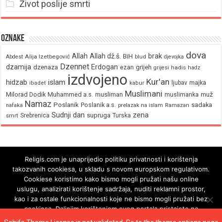
Život poslije smrti
Oznake
dova
brak
Allah
Allah dž.š.
BiH
Alija Izetbegović
Abdest
blud
djevojka
Dzennet
Erdogan
dzamija
dzenaza
ezan
grijeh
hadis
grijesi
hadz
izdvojeno
Kur'an
hidzab
islam
majka
ljubav
ibadet
kabur
Muslimani
Milorad Dodik
Muhammed a.s.
musliman
muž
muslimanka
Namaz
Poslanik
Poslanik a.s.
sadaka
nafaka
prelazak na islam
Ramazan
Sudnji dan
zena
supruga
Srebrenica
Turska
smrt
Religis.com je unaprijedio politiku privatnosti i korištenja
takozvanih cookiesa, u skladu s novom europskom regulativom.
Cookiese koristimo kako bismo mogli pružati našu online
uslugu, analizirati korištenje sadržaja, nuditi reklamni prostor,
kao i za ostale funkcionalnosti koje ne bismo mogli pružati bez
cookiesa. Daljnjim korištenjem ovog portala pristajete na
korištenje cookiesa.