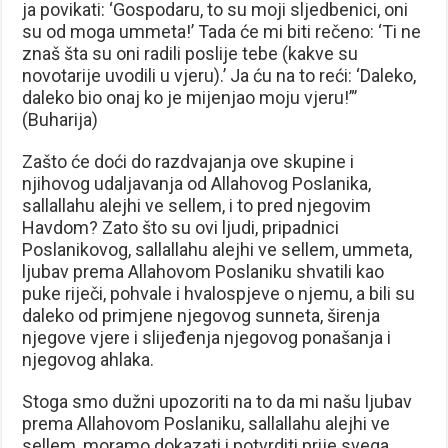
ja povikati: ‘Gospodaru, to su moji sljedbenici, oni
su od moga ummeta!’ Tada će mi biti rečeno: ‘Ti ne
znaš šta su oni radili poslije tebe (kakve su
novotarije uvodili u vjeru).’ Ja ću na to reći: ‘Daleko,
daleko bio onaj ko je mijenjao moju vjeru!”’
(Buharija)
Zašto će doći do razdvajanja ove skupine i
njihovog udaljavanja od Allahovog Poslanika,
sallallahu alejhi ve sellem, i to pred njegovim
Havdom? Zato što su ovi ljudi, pripadnici
Poslanikovog, sallallahu alejhi ve sellem, ummeta,
ljubav prema Allahovom Poslaniku shvatili kao
puke riječi, pohvale i hvalospjeve o njemu, a bili su
daleko od primjene njegovog sunneta, širenja
njegove vjere i slijeđenja njegovog ponašanja i
njegovog ahlaka.
Stoga smo dužni upozoriti na to da mi našu ljubav
prema Allahovom Poslaniku, sallallahu alejhi ve
sellem, moramo dokazati i potvrditi prije svega