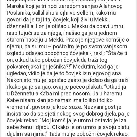
Maroka koji je tri noći zaredom sanjao Allahovog
Poslanika, sallallahu alejhi ve sellem, kako mu
govori da je taj i taj čovjek, koji živi u Mekki,
džennetlija. I on je otišao u Mekku da obavi umru
raspitujući se za njega, i našao ga je u jednom
starom naselju u Mekki. Pitao je njegove komšije o
njemu, pa su mu – pošto im je po svom vanjskom
izgledu odavao pobožnog čovjeka -, rekli: ”Šta će ti
on, otkud tako pobožan čovjek da traži tog
pokvarenjaka i griješnika?!” Međutim, kad ga je
ugledao, vidio je da je to čovjek iz njegovog sna.
Nakon što mu je ispričao zašto je došao da ga traži
i kako ga je sanjao, ovaj je počeo plakati. ”Otkud ja
u Džennetu a Ka’ba mi pred nosom. Ja u haremu
Kabe nisam klanjao namaz ima toliko i toliko
vremena”, govorio je kroz suze. Nezvani gost je
insistirao da se sjeti nekog svog dobrog djela, pa je
čovjek rekao: ”Moj komšija je umro i ostavio je iza
sebe ženu i djecu. Otkako je on umro ja svoju platu
dijelim sa njima.” Tada mu je pobožni čovjek rekao: