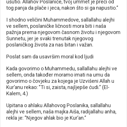
ušutio. Allahov Poslaniče, tvoj ummet je preči od
tog panja da plače i jeca, nakon što si ga napustio.”
I shodno veličini Muhammedove, sallallahu alejhi
ve sellem, poslaničke ličnosti mora biti i naša
pažnja prema njegovom časnom životu i njegovom
Sunnetu, jer je svaki trenutak njegovog
poslaničkog života za nas bitan i važan.
Poslat sam da usavršim moral kod ljudi
Kada govorimo o Muhammedu, sallallahu alejhi ve
sellem, onda također moramo imati na umu da
govorimo o čovjeku za kojega je Uzvišeni Allah u
Kur’anu rekao: ”Ti si, zaista, najljepše ćudi.” (El-
Kalem, 4.)
Upitana o ahlaku Allahovog Poslanika, sallallahu
alejhi ve sellem, naša majka Aiša, radijallahu anha,
rekla je: ”Njegov ahlak bio je Kur’an.”