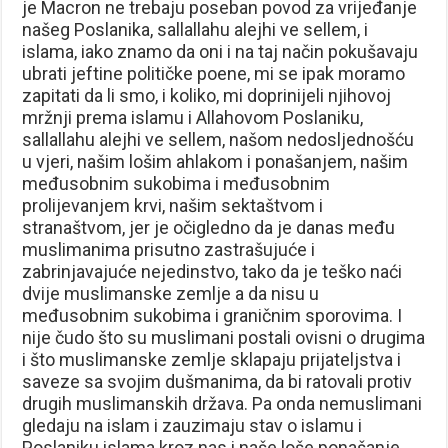
je Macron ne trebaju poseban povod za vrijeđanje
našeg Poslanika, sallallahu alejhi ve sellem, i
islama, iako znamo da oni i na taj način pokušavaju
ubrati jeftine političke poene, mi se ipak moramo
zapitati da li smo, i koliko, mi doprinijeli njihovoj
mržnji prema islamu i Allahovom Poslaniku,
sallallahu alejhi ve sellem, našom nedosljednošću
u vjeri, našim lošim ahlakom i ponašanjem, našim
međusobnim sukobima i međusobnim
prolijevanjem krvi, našim sektaštvom i
stranaštvom, jer je očigledno da je danas među
muslimanima prisutno zastrašujuće i
zabrinjavajuće nejedinstvo, tako da je teško naći
dvije muslimanske zemlje a da nisu u
međusobnim sukobima i graničnim sporovima. I
nije čudo što su muslimani postali ovisni o drugima
i što muslimanske zemlje sklapaju prijateljstva i
saveze sa svojim dušmanima, da bi ratovali protiv
drugih muslimanskih država. Pa onda nemuslimani
gledaju na islam i zauzimaju stav o islamu i
Poslaniku islama kroz nas i naše loše ponašanje.