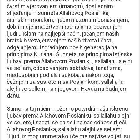
čvrstim vjerovanjem (imanom), dosljednim
slijeđenjem sunneta Allahovog Poslanika,
istinskim moralom, lijepim i uzoritim ponašanjem,
dobrim djelima, žrtvom radi islama, pozivanjem
ljudi u islam na najljepši način, jačanjem naših
bratskih veza, čuvanjem naših života i časti,
odgajanjem i izgradnjom novih generacija na
principima Kur’ana i Sunneta, na principima istinske
ljubavi prema Allahovom Poslaniku, sallallahu alejhi
ve sellem, odbacivanjem sektaštva, fanatizma,
međusobnih podjela i sukoba, a nakon toga,
čežnjom za susretom sa Poslanikom, sallallahu
alejhi ve sellem, na njegovom Havdu na Sudnjem
danu.
Samo na taj način možemo potvrditi našu iskrenu
ljubav prema Allahovom Poslaniku, sallallahu alejhi
ve sellem, i nadati se da se i na nas odnose riječi
Allahovog Poslanika, sallallahu alejhi ve sellem:
”Ljudi iz mog ummeta koji će me najviše voljeti su