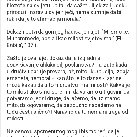
filozofe na svijetu upitali da sažmu lijek za ljudsku
prirodu ili narav u dvije riječi, nema sumnje da bi
rekli da je to afirmacija morala.”
Dokaz i potvrda gornjeg hadisa je i ajet: ”Mi smo te,
Muhammede, poslali kao milost svjetovima.” (El-
Enbija’, 107.)
Zašto je ovaj ajet dokaz da je izgradnja i
usavršavanje ahlaka cilj poslanstva? Pa, zato kada
u društvu caruje prevara, laž, mito i kurpucija, izdaja
emaneta, nemoral – kao što je to danas -, zar se
može kazati da u tom društvu ima milosti? Kakva je
to milost ako smo spremni da varamo u trgovini, da
potvaramo jedni druge, da lažemo, da uzimamo
mito, da ogovaramo, da bezdušno napadamo na
tuđu čast i slično?! Naravno da tu nema ni traga od
milosti.
Na osnovu spomenutog mogli bismo reći da je