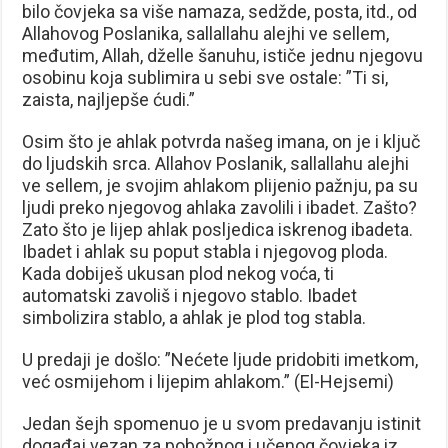
bilo čovjeka sa više namaza, sedžde, posta, itd., od
Allahovog Poslanika, sallallahu alejhi ve sellem,
međutim, Allah, dželle šanuhu, ističe jednu njegovu
osobinu koja sublimira u sebi sve ostale: ”Ti si,
zaista, najljepše ćudi.”
Osim što je ahlak potvrda našeg imana, on je i ključ
do ljudskih srca. Allahov Poslanik, sallallahu alejhi
ve sellem, je svojim ahlakom plijenio pažnju, pa su
ljudi preko njegovog ahlaka zavolili i ibadet. Zašto?
Zato što je lijep ahlak posljedica iskrenog ibadeta.
Ibadet i ahlak su poput stabla i njegovog ploda.
Kada dobiješ ukusan plod nekog voća, ti
automatski zavoliš i njegovo stablo. Ibadet
simbolizira stablo, a ahlak je plod tog stabla.
U predaji je došlo: ”Nećete ljude pridobiti imetkom,
već osmijehom i lijepim ahlakom.” (El-Hejsemi)
Jedan šejh spomenuo je u svom predavanju istinit
događaj vezan za pobožnog i učenog čovjeka iz