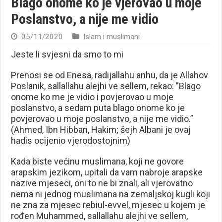
Blago onome ko je vjerovao u moje
Poslanstvo, a nije me vidio
05/11/2020
Islam i muslimani
Jeste li svjesni da smo to mi
Prenosi se od Enesa, radijallahu anhu, da je Allahov
Poslanik, sallallahu alejhi ve sellem, rekao: ”Blago
onome ko me je vidio i povjerovao u moje
poslanstvo, a sedam puta blago onome ko je
povjerovao u moje poslanstvo, a nije me vidio.”
(Ahmed, Ibn Hibban, Hakim; šejh Albani je ovaj
hadis ocijenio vjerodostojnim)
Kada biste većinu muslimana, koji ne govore
arapskim jezikom, upitali da vam nabroje arapske
nazive mjeseci, oni to ne bi znali, ali vjerovatno
nema ni jednog muslimana na zemaljskoj kugli koji
ne zna za mjesec rebiul-evvel, mjesec u kojem je
rođen Muhammed, sallallahu alejhi ve sellem,