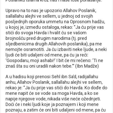
Upravo na to nas je upozorio Allahov Poslanik,
sallallahu alejhi ve sellem, u jednoj od svojih
posljednjih oporuka ummetu na Oprosnom hadžu,
u kojoj je, između ostaloga, rekao: ”Ja ću prije vas
stići do svoga Havda i hvalit ću se vašom
brojnošću pred drugim narodima (tj. pred
sljedbenicima drugih Allahovih poslanika), pa me
nemojte osramotiti. Ja ću izbaviti neke ljude, a neki
ljudi će biti udaljeni od mene, pa ću ja reći:
‘Gospodaru, moji ashabi!’ I bit će mi rečeno: ‘Ti ne
znaš šta su oni uradili nakon tebe.”’ (Ibn Madže)
A u hadisu koji prenosi Sehl ibn Sa’d, radijallahu
anhu, Allahov Poslanik, sallallahu alejhi ve sellem,
rekao je: ”Ja ću prije vas stići do Havda. Ko dođe do
mene napit će se vode sa moga Havda, a ko se
napije njegove vode, nikada više neće ožednjeti.
Doći će i neki ljudi koje ja poznajem i koji mene
poznaju, a zatim će oni biti udaljeni od mene, pa ću