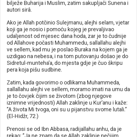
bilježe Buharija i Muslim, zatim sakupljači Sunena i
autori sirâ.
Ako je Allah potčinio Sulejmanu, alejhi selam, vjetar
koji ga je nosio i pomoću kojeg je prevaljivao
udaljenost od mjesec dana hoda, zar je to čudnije
od Allahove počasti Muhammedu, sallallahu alejhi
ve sellem, kad mu je poslao Buraka na kojem ga je
uzdigao na nebesa, i na tom putovanju došao je do
Sidretul-munteha’a, do mjesta gdje je čuo škripu
pera koja pišu sudbine.
Zatim, kada govorimo o odlikama Muhammeda,
sallallahu alejhi ve sellem, moramo imati na umu da
je to čovjek čijim se životom (zbog njegove
iznimne vrijednosti) Allah zaklinje u Kur’anu i kaže:
”A života Mi tvoga, oni su u pijanstvu svome lutali.”
(El-Hidžr, 72.)
Prenosi se od Ibn Abbasa, radijallahu anhu, da je
rekao: ”Ja ne znam da se Allah zaklinje nečijim