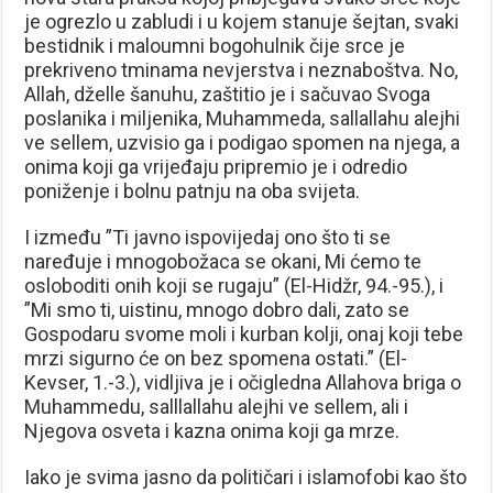
je ogrezlo u zabludi i u kojem stanuje šejtan, svaki
bestidnik i maloumni bogohulnik čije srce je
prekriveno tminama nevjerstva i neznaboštva. No,
Allah, dželle šanuhu, zaštitio je i sačuvao Svoga
poslanika i miljenika, Muhammeda, sallallahu alejhi
ve sellem, uzvisio ga i podigao spomen na njega, a
onima koji ga vrijeđaju pripremio je i odredio
poniženje i bolnu patnju na oba svijeta.
I između ”Ti javno ispovijedaj ono što ti se
naređuje i mnogobožaca se okani, Mi ćemo te
osloboditi onih koji se rugaju” (El-Hidžr, 94.-95.), i
”Mi smo ti, uistinu, mnogo dobro dali, zato se
Gospodaru svome moli i kurban kolji, onaj koji tebe
mrzi sigurno će on bez spomena ostati.” (El-
Kevser, 1.-3.), vidljiva je i očigledna Allahova briga o
Muhammedu, salllallahu alejhi ve sellem, ali i
Njegova osveta i kazna onima koji ga mrze.
Iako je svima jasno da političari i islamofobi kao što