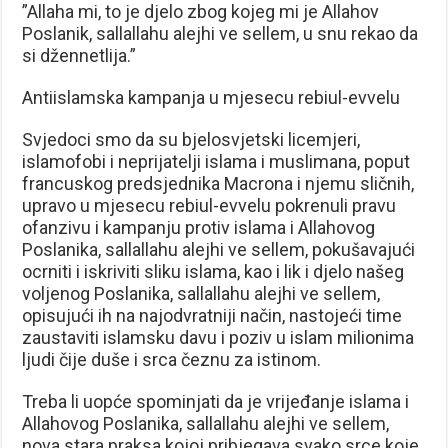
”Allaha mi, to je djelo zbog kojeg mi je Allahov
Poslanik, sallallahu alejhi ve sellem, u snu rekao da
si džennetlija.”
Antiislamska kampanja u mjesecu rebiul-evvelu
Svjedoci smo da su bjelosvjetski licemjeri,
islamofobi i neprijatelji islama i muslimana, poput
francuskog predsjednika Macrona i njemu sličnih,
upravo u mjesecu rebiul-evvelu pokrenuli pravu
ofanzivu i kampanju protiv islama i Allahovog
Poslanika, sallallahu alejhi ve sellem, pokušavajući
ocrniti i iskriviti sliku islama, kao i lik i djelo našeg
voljenog Poslanika, sallallahu alejhi ve sellem,
opisujući ih na najodvratniji način, nastojeći time
zaustaviti islamsku davu i poziv u islam milionima
ljudi čije duše i srca čeznu za istinom.
Treba li uopće spominjati da je vrijeđanje islama i
Allahovog Poslanika, sallallahu alejhi ve sellem,
nova stara praksa kojoj pribjegava svako srce koje