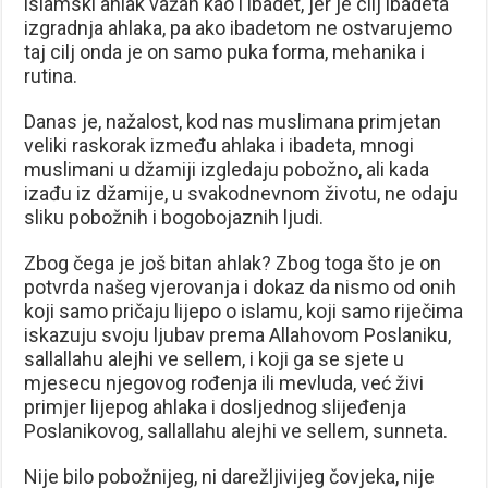
islamski ahlak važan kao i ibadet, jer je cilj ibadeta
izgradnja ahlaka, pa ako ibadetom ne ostvarujemo
taj cilj onda je on samo puka forma, mehanika i
rutina.
Danas je, nažalost, kod nas muslimana primjetan
veliki raskorak između ahlaka i ibadeta, mnogi
muslimani u džamiji izgledaju pobožno, ali kada
izađu iz džamije, u svakodnevnom životu, ne odaju
sliku pobožnih i bogobojaznih ljudi.
Zbog čega je još bitan ahlak? Zbog toga što je on
potvrda našeg vjerovanja i dokaz da nismo od onih
koji samo pričaju lijepo o islamu, koji samo riječima
iskazuju svoju ljubav prema Allahovom Poslaniku,
sallallahu alejhi ve sellem, i koji ga se sjete u
mjesecu njegovog rođenja ili mevluda, već živi
primjer lijepog ahlaka i dosljednog slijeđenja
Poslanikovog, sallallahu alejhi ve sellem, sunneta.
Nije bilo pobožnijeg, ni darežljivijeg čovjeka, nije