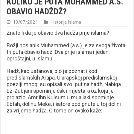
KOLIKO JE PUTA MUHAMMED A.S.
OBAVIO HADŽDŽ?
10/07/2021
Historija Islama
Znate li da je obavio dva hadža prije islama?
Božji poslanik Muhammed (a.s.) je za svoga života
tri puta obavio hadž. Dva prije islama i jedan,
oproštajni, u islamu.
Hadž, kao ustanova, bio je poznat i kod
predislamskih Arapa. U arapskoj predislamskoj
poeziji mnogi su opisali svoj put na hadž. Nabiga
Ez-Zubjani spominje čak i mjesta kroz koja je
prolazio. Amr ibn Kulsum u muallaki spominje
Ebtah, dolinu Meke, i šatore podignute u toj dolini
za vrijeme hadža. O tome on ovako kaže: