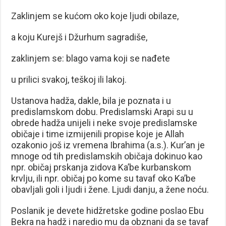
Zaklinjem se kućom oko koje ljudi obilaze,
a koju Kurejš i Džurhum sagradiše,
zaklinjem se: blago vama koji se nađete
u prilici svakoj, teškoj ili lakoj.
Ustanova hadža, dakle, bila je poznata i u
predislamskom dobu. Predislamski Arapi su u
obrede hadža unijeli i neke svoje predislamske
običaje i time izmijenili propise koje je Allah
ozakonio još iz vremena Ibrahima (a.s.). Kur’an je
mnoge od tih predislamskih običaja dokinuo kao
npr. običaj prskanja zidova Ka’be kurbanskom
krvlju, ili npr. običaj po kome su tavaf oko Ka’be
obavljali goli i ljudi i žene. Ljudi danju, a žene noću.
Poslanik je devete hidžretske godine poslao Ebu
Bekra na hadž i naredio mu da obznani da se tavaf