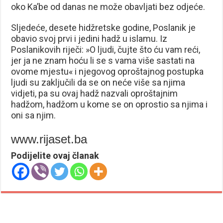
oko Ka’be od danas ne može obavljati bez odjeće.
Sljedeće, desete hidžretske godine, Poslanik je
obavio svoj prvi i jedini hadž u islamu. Iz
Poslanikovih riječi: »O ljudi, čujte što ću vam reći,
jer ja ne znam hoću li se s vama više sastati na
ovome mjestu« i njegovog oproštajnog postupka
ljudi su zaključili da se on neće više sa njima
vidjeti, pa su ovaj hadž nazvali oproštajnim
hadžom, hadžom u kome se on oprostio sa njima i
oni sa njim.
www.rijaset.ba
Podijelite ovaj članak