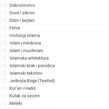
Dobročinstvo
Dove i zikrovi
Džini i šejtani
Fetve
Historija Islama
Islam i medicina
Islam i muslimani
Islamska arhitektura
Islamski brak i porodica
Islamski tekstovi
Jednoća Boga (Tewhid)
Kur'an i Hadis
Kutak za sestre
Meleki