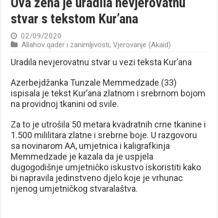
Ova žena je uradila nevjerovatnu
stvar s tekstom Kur’ana
02/09/2020
Allahov qader i zanimljivosti
,
Vjerovanje (Akaid)
Uradila nevjerovatnu stvar u vezi teksta Kur’ana
Azerbejdžanka Tunzale Memmedzade (33)
ispisala je tekst Kur’ana zlatnom i srebrnom bojom
na providnoj tkanini od svile.
Za to je utrošila 50 metara kvadratnih crne tkanine i
1.500 mililitara zlatne i srebrne boje. U razgovoru
sa novinarom AA, umjetnica i kaligrafkinja
Memmedzade je kazala da je uspjela
dugogodišnje umjetničko iskustvo iskoristiti kako
bi napravila jedinstveno djelo koje je vrhunac
njenog umjetničkog stvaralaštva.