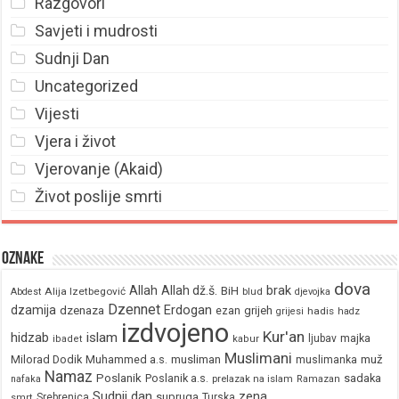
Razgovori
Savjeti i mudrosti
Sudnji Dan
Uncategorized
Vijesti
Vjera i život
Vjerovanje (Akaid)
Život poslije smrti
Oznake
dova
brak
Allah
Allah dž.š.
BiH
Alija Izetbegović
Abdest
blud
djevojka
Dzennet
Erdogan
dzamija
dzenaza
ezan
grijeh
hadis
grijesi
hadz
izdvojeno
Kur'an
hidzab
islam
majka
ljubav
ibadet
kabur
Muslimani
Milorad Dodik
Muhammed a.s.
musliman
muž
muslimanka
Namaz
Poslanik
Poslanik a.s.
sadaka
nafaka
prelazak na islam
Ramazan
Sudnji dan
zena
supruga
Srebrenica
Turska
smrt