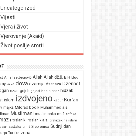
Uncategorized
Vijesti
Vjera i život
Vjerovanje (Akaid)
Život poslije smrti
ke
Allah
Allah dž.š.
BiH
Alija Izetbegović
st
blud
dova
Dzennet
k
dzamija
dzenaza
djevojka
ogan
hidzab
ezan
grijeh
hadis
grijesi
hadz
izdvojeno
Kur'an
islam
et
kabur
majka
Milorad Dodik
Muhammed a.s.
av
Muslimani
liman
muž
muslimanka
nafaka
maz
Poslanik
Poslanik a.s.
prelazak na islam
Sudnji dan
sadaka
Srebrenica
azan
smrt
zena
ruga
Turska