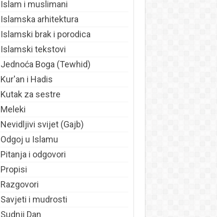
Islam i muslimani
Islamska arhitektura
Islamski brak i porodica
Islamski tekstovi
Jednoća Boga (Tewhid)
Kur'an i Hadis
Kutak za sestre
Meleki
Nevidljivi svijet (Gajb)
Odgoj u Islamu
Pitanja i odgovori
Propisi
Razgovori
Savjeti i mudrosti
Sudnji Dan