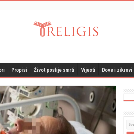
ori
Propisi
Život poslije smrti
Vijesti
Dove i zikrovi