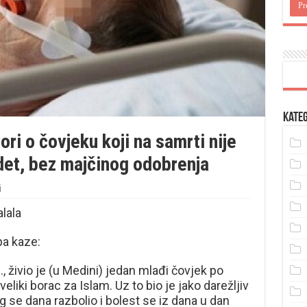
Kateg
ori o čovjeku koji na samrti nije
det, bez majčinog odobrenja
i
lala
pa kaze:
., živio je (u Medini) jedan mlađi čovjek po
eliki borac za Islam. Uz to bio je jako darežljiv
g se dana razbolio i bolest se iz dana u dan