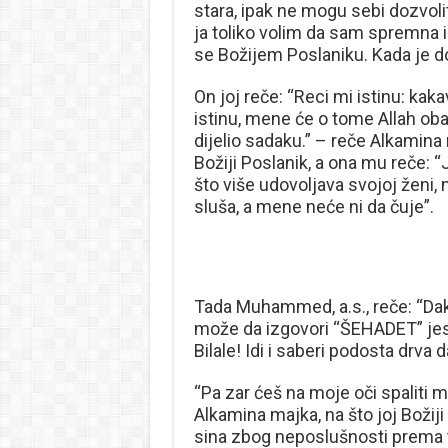
stara, ipak ne mogu sebi dozvolit
ja toliko volim da sam spremna i s
se Božijem Poslaniku. Kada je do
On joj reče: “Reci mi istinu: kak
istinu, mene će o tome Allah obavi
dijelio sadaku.” – reče Alkamina
Božiji Poslanik, a ona mu reče: 
što više udovoljava svojoj ženi
sluša, a mene neće ni da čuje”.
Tada Muhammed, a.s., reče: “Dak
može da izgovori “ŠEHADET” jest
Bilale! Idi i saberi podosta drva 
“Pa zar ćeš na moje oči spaliti m
Alkamina majka, na što joj Božiji
sina zbog neposlušnosti prema te