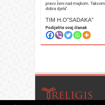
pravo ženi nad majkom. Takvom č
dobra djela”.
TIM H.O”SADAKA”
Podijelite ovaj članak