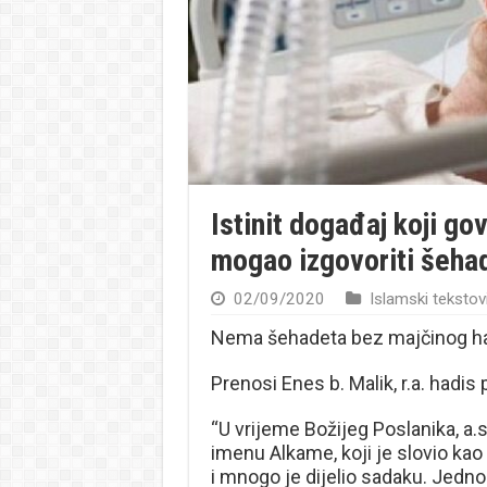
Istinit događaj koji gov
mogao izgovoriti šeha
02/09/2020
Islamski tekstov
Nema šehadeta bez majčinog ha
Prenosi Enes b. Malik, r.a. hadis 
“U vrijeme Božijeg Poslanika, a.s
imenu Alkame, koji je slovio kao v
i mnogo je dijelio sadaku. Jedno