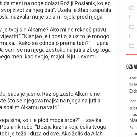
i da meni na noge dolazi Božiji Poslanik, kojeg
voj život za njeg dati”. Uzela je štap i zaputila
šla, nazvala mu je selam i sjela pred njega.
av je tvoj sin Alkame? Ako mi ne rekneš pravu
jestiti.” “Klanjao je i postio, a uz to je mnogo
 majka. “Kako se odnosio prema tebi?” – upita
“Ja sam se na njega žestoko naljutila zbog toga
, nego meni kao svojoj majci. Nju u svemu
Ozna
Abde
bra
Erd
le, sada je jasno. Razlog zašto Alkame ne
e što se njegova majka na njega naljutila.
ibad
da spalim Alkamu na vatri”.
ljub
mus
oga sina, koji je plod moga srca?” – zavika
Na
 Poslanik reče: “Božija kazna koja čeka tvoga
Ram
bi je teža i duža od ove. Ako želiš da Allah
sup