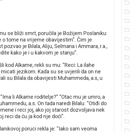
mu se bliži smrt, poručila je Božijem Poslaniku:
e o tome na vrijeme obavijestim”. Čim je
pozvao je Bilala, Aliju, Selmana i Ammara, r.a.,
idite kako je i u kakvom je stanju”.
li kod Alkame, rekli su mu: “Reci: La ilahe
 micati jezikom. Kada su se uvjerili da on ne
li su Bilala da obavijesti Muhammeda, a.s, u
“Ima li Alkame roditelje?” “Otac mu je umro, a
uhammedu, a.s. On tada naredi Bilalu: “Otiđi do
ene i reci joj, ako joj starost dozvoljava nek
 reci da ću ja kod nje doći”.
slanikovoj poruci rekla je: “Iako sam veoma