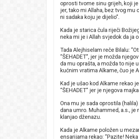
oprosti tvome sinu grijeh, koji j
jer, tako mi Allaha, bez tvog mu
ni sadaka koju je dijelio”.
Kada je starica čula riječi Božije
neka mi je i Allah svjedok da ja
Tada Alejhiselam reče Bilalu: “Ot
“ŠEHADET”, jer je možda njegov
da mu oprašta, a možda to nije uči
kućnim vratima Alkame, čuo je Alk
Kad je ušao kod Alkame rekao je
“ŠEHADET” jer je njegova majka b
Ona mu je sada oprostila (halila
dana umro. Muhammed, a.s., je n
klanjao dženazu.
Kada je Alkame položen u mezar
ensarijama rekao: “Pazite! Neka