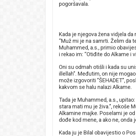
pogoršavala.
Kada je njegova žena vidjela da 
“Muž mi je na samrti. Želim da t
Muhammed, a.s., primio obavijest 
i rekao im: “Otiđite do Alkame i v
Oni su odmah otišli i kada su uniš
illellah”. Međutim, on nije mogao
može izgovoriti ”ŠEHADET”, posla
kakvom se halu nalazi Alkame.
Tada je Muhammed, a.s., upitao: 
stara mati mu je živa.”, rekoše M
Alkamine majke. Poselami je od m
dođe kod mene, a ako ne, onda joj
Kada ju je Bilal obavijestio o Po