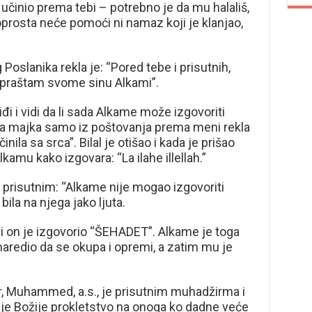
e učinio prema tebi – potrebno je da mu halališ,
 oprosta neće pomoći ni namaz koji je klanjao,
g Poslanika rekla je: “Pored tebe i prisutnih,
 opraštam svome sinu Alkami”.
iđi i vidi da li sada Alkame može izgovoriti
a majka samo iz poštovanja prema meni rekla
nila sa srca”. Bilal je otišao i kada je prišao
amu kako izgovara: “La ilahe illellah.”
 prisutnim: “Alkame nije mogao izgovoriti
ila na njega jako ljuta.
) i on je izgovorio “ŠEHADET”. Alkame je toga
aredio da se okupa i opremi, a zatim mu je
, Muhammed, a.s., je prisutnim muhadžirma i
 je Božije prokletstvo na onoga ko dadne veće