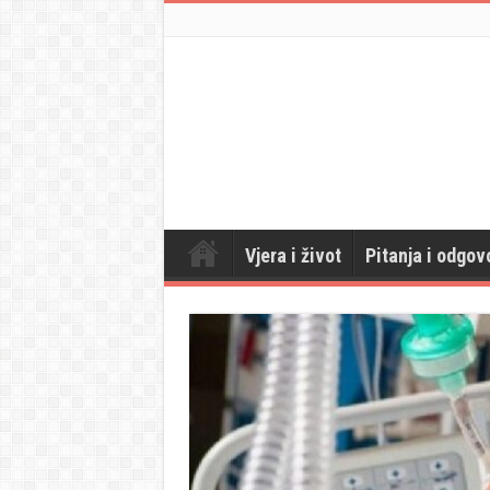
Vjera i život
Pitanja i odgov