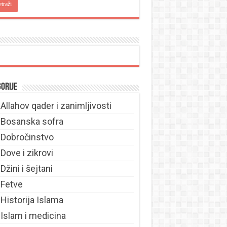
orije
Allahov qader i zanimljivosti
Bosanska sofra
Dobročinstvo
Dove i zikrovi
Džini i šejtani
Fetve
Historija Islama
Islam i medicina