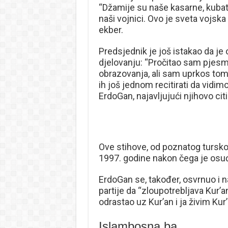
“Džamije su naše kasarne, kubat 
naši vojnici. Ovo je sveta vojska
ekber.
Predsjednik je još istakao da je
djelovanju: “Pročitao sam pjesm
obrazovanja, ali sam uprkos tome
ih još jednom recitirati da vidi
ErdoGan, najavljujući njihovo citi
Ove stihove, od poznatog turskog
1997. godine nakon čega je osu
ErdoGan se, također, osvrnuo i n
partije da “zloupotrebljava Kur’a
odrastao uz Kur’an i ja živim Kur’
Islambosna.ba