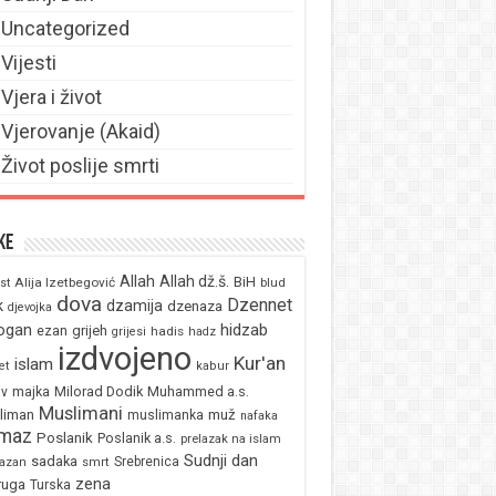
Uncategorized
Vijesti
Vjera i život
Vjerovanje (Akaid)
Život poslije smrti
ke
Allah
Allah dž.š.
BiH
Alija Izetbegović
st
blud
dova
Dzennet
k
dzamija
dzenaza
djevojka
ogan
hidzab
ezan
grijeh
hadis
grijesi
hadz
izdvojeno
Kur'an
islam
et
kabur
majka
Milorad Dodik
Muhammed a.s.
av
Muslimani
liman
muž
muslimanka
nafaka
maz
Poslanik
Poslanik a.s.
prelazak na islam
Sudnji dan
sadaka
Srebrenica
azan
smrt
zena
ruga
Turska