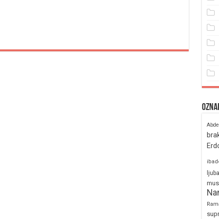
Ozna
Abde
bra
Erd
ibad
ljub
mus
Na
Ram
sup