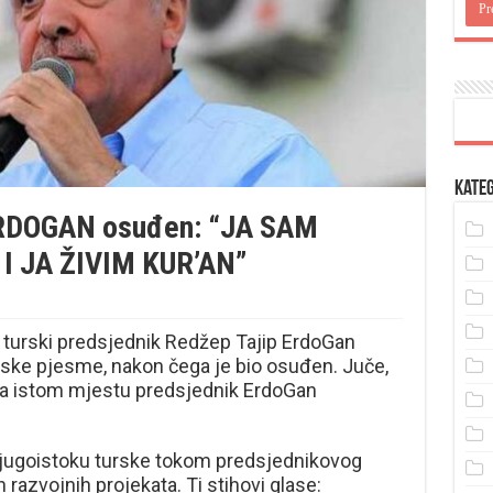
Kateg
 ERDOGAN osuđen: “JA SAM
I JA ŽIVIM KUR’AN”
 turski predsjednik Redžep Tajip ErdoGan
turske pjesme, nakon čega je bio osuđen. Juče,
na istom mjestu predsjednik ErdoGan
a jugoistoku turske tokom predsjednikovog
razvojnih projekata. Ti stihovi glase: