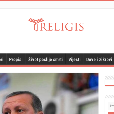
ri
Propisi
Život poslije smrti
Vijesti
Dove i zikrovi