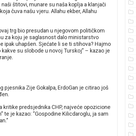
naši štitovi, munare su naša koplja a klanjači
 koja čuva našu vjeru. Allahu ekber, Allahu
 ovaj trg bio presudan u njegovom političkom
u za koju je saglasnost dalo ministarstvo
 ipak uhapšen. Sjećate li se ti stihova? Hajmo
mo kakve su slobode u novoj Turskoj” – kazao je
ranje.
 pjesnika Zije Gokalpa, ErdoGan je citirao još
đen.
a kritike predsjednika CHP, najveće opozicione
n” te je kazao: “Gospodine Kilicdaroglu, ja sam
an.”