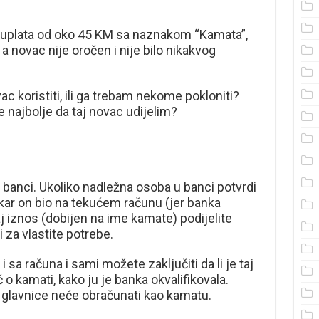
 uplata od oko 45 KM sa naznakom “Kamata”,
, a novac nije oročen i nije bilo nikakvog
ac koristiti, ili ga trebam nekome pokloniti?
e najbolje da taj novac udijelim?
u banci. Ukoliko nadležna osoba u banci potvrdi
kar on bio na tekućem računu (jer banka
j iznos (dobijen na ime kamate) podijelite
 za vlastite potrebe.
i sa računa i sami možete zaključiti da li je taj
eč o kamati, kako ju je banka okvalifikovala.
 glavnice neće obračunati kao kamatu.