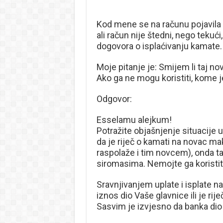
Kod mene se na računu pojavila
ali račun nije štedni, nego tekući
dogovora o isplaćivanju kamate.
Moje pitanje je: Smijem li taj nov
Ako ga ne mogu koristiti, kome j
Odgovor:
Esselamu alejkum!
Potražite objašnjenje situacije 
da je riječ o kamati na novac ma
raspolaže i tim novcem), onda ta
siromasima. Nemojte ga koristiti
Sravnjivanjem uplate i isplate na 
iznos dio Vaše glavnice ili je rij
Sasvim je izvjesno da banka dio