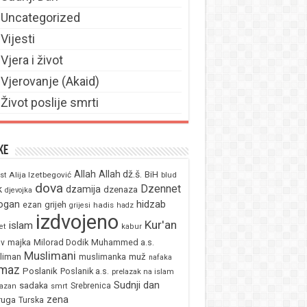
Uncategorized
Vijesti
Vjera i život
Vjerovanje (Akaid)
Život poslije smrti
ke
Allah
Allah dž.š.
BiH
Alija Izetbegović
st
blud
dova
Dzennet
k
dzamija
dzenaza
djevojka
ogan
hidzab
ezan
grijeh
hadis
grijesi
hadz
izdvojeno
Kur'an
islam
et
kabur
majka
Milorad Dodik
Muhammed a.s.
av
Muslimani
liman
muž
muslimanka
nafaka
maz
Poslanik
Poslanik a.s.
prelazak na islam
Sudnji dan
sadaka
Srebrenica
azan
smrt
zena
ruga
Turska