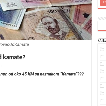
Kateg
ovacOdKamate
od kamate?
i
ta npr. od oko 45 KM sa naznakom “Kamata”???