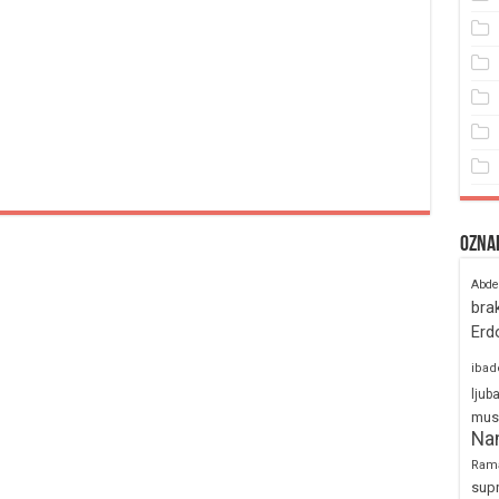
Ozna
Abde
bra
Erd
ibad
ljub
mus
Na
Ram
sup