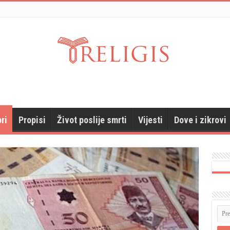
ri
Propisi
Život poslije smrti
Vijesti
Dove i zikrovi