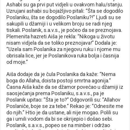
Ashabi su ga prvi put vidjeli u ovakvom halu/stanju.
Uzrujani ashabi su bojažljivo pitali: “Šta se dogodilo
Poslaniku, šta se dogodilo Poslaniku?!” Ljudi su se
sakupili u džamiji i u velikom broju se radi njeg
tiskali. Poslanik, s.a.v.s., je počeo da se preznojava.
Plemenita hazreti Aiša je rekla: “Nikoga u životu
nisam vidjela da se toliko preznojava!” Dodala je:
“Uzela sam Poslanika za njegovu ruku i njome mu
obrisala lice, jer je Poslanikova ruka bolja i časnija
od moje.”
Aiša dodaje da je čula Poslanika da kaže: “Nema
boga do Allaha, doista postoji smrtna agonija.”
Časna Aiša kaže da se džamor povećao u džamiji iz
saosjećanja prema Poslaniku, s.a.v.s., pa je
Poslanik upitao: “Šta je to?” Odgovorili su: “Allahov
Poslaniče, boje se za tebe.” Rekao je: ”Odnesite me
do njih.” Htio je da ustane, ali nije mogao. Polili su
ga i umili vodom da bi se okrijepio i došao sebi.
Poslanik, s.a.v.s., popeo se na minber i održao