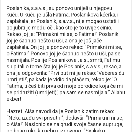
Poslanika, s.a.v.s., su ponovo unijeli u njegovu
kuću. U kuću je ušla Fatima, Poslanikova kćerka, i
zaplakala jer Poslanik, s.a.v.s., nije mogao ustati i
poljubiti je među oči, kao što je to uvijek činio.
Rekao joj je: “Primakni mi se, o Fatima!” Poslanik
joj je šapnuo nešto u uši, a ona je još jače
zaplakala. On joj je ponovo rekao: “Primakni mi se,
o Fatima!” Ponovo joj je šapnuo nešto u uši, pa se
nasmijala. Poslije Poslanikove , a.s., smrti, Fatimu
su pitali o tome šta joj je Poslanik, s.a.v.s., rekao, a
ona je odgovorila: “Prvi put mi je rekao: ‘Večeras ću
umrijeti!’, pa kada je vidio da plačem, rekao je: ‘O
Fatima, ti ćeš biti prva od moje porodice koja će mi
se pridružiti (umrijeti)’, pa sam se nasmijala.” Allahu
ekber!
Hazreti Aiša navodi da je Poslanik zatim rekao:
“Neka izađu svi prisutni”, dodavši: “Primakni mi se,
o Aiša!” Naslonio se na grudi svoje časne supruge,
podigao ruke ka nebu i izgovorio: “Svakako,