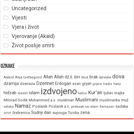
Uncategorized
Vijesti
Vjera i život
Vjerovanje (Akaid)
Život poslije smrti
Oznake
dova
brak
Allah
Allah dž.š.
BiH
Alija Izetbegović
Abdest
blud
djevojka
Dzennet
Erdogan
dzamija
dzenaza
ezan
grijeh
hadis
grijesi
hadz
izdvojeno
Kur'an
hidzab
islam
majka
ljubav
ibadet
kabur
Muslimani
Milorad Dodik
Muhammed a.s.
musliman
muž
muslimanka
Namaz
Poslanik
Poslanik a.s.
sadaka
nafaka
prelazak na islam
Ramazan
Sudnji dan
zena
supruga
Srebrenica
Turska
smrt