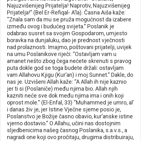
Najuzvišenijeg Prijatelja! Naprotiv, Najuzvišenijeg
Prijatelja!” (Bel Er-Refiqal- A’la). Časna Aiša kaže:
“Znala sam da mu se pruža mogućnost da izabere
između ovog i budućeg svijeta.” Poslanik je
odabrao susret sa svojim Gospodarom, umjesto
boravka na dunjaluku, dao je prednost vječnosti
nad prolaznosti. Imajmo, poštovani prijatelji, uvijek
na umu Poslanikove riječi: “Ostavljam vam u
amanet nešto zbog čega nećete skrenuti s pravog
puta dokle god se toga budete držali: ostavljam
vam Allahovu Kjigu (Kur’an) i moj Sunnet.” Dakle, do
nas je. Uzvišeni Allah kaže: “A Allah ih nije kaznio
jer ti si (Poslaniče) među njima bio. Allah njih
kazniti neće sve dok među njima ima i onih koji
oprost mole.” (El-Enfal, 33) “Muhammed je umro, al’
i danas živ je, jer Istine Vječne sjeme posio je,
Poslanstvo je Božije časno obavio, kur’anske istine
vjerno dostavio.” O Allahu, učini nas dostojnim
sljedbenicima našeg časnog Poslanika, s.a.v.s., a
nagradi one koji ovo pročitaju, drugima distribuiraju,