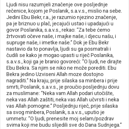
Ljudi nisu razumjeli značenje ove posljednje
rečenice, kojom je Poslanik, s.a.v.s., mislio na sebe.
Jedini Ebu Bekr, r.a., je razumio njezino značenje,
pa je briznuo u plač, jecajući ustao i upadajući u
govor Poslanika, s.a.v.s., rekao: “Za tebe ćemo
žrtvovati očeve naše, i majke naše, i djecu našu, i
supruge naše, i imetke naše.” Dok je Ebu Bekr
nastavio da to ponavlja, ljudi su ga posmatrali i
čudili se kako je mogao upasti u riječ Poslanika,
s.a.v.s., koji ga je branio govoreći: “O ljudi, ne dirajte
Ebu Bekra. Sa njim se niko ne može porediti. Ebu
Bekra jedino Uzviseni Allah moze dostojno
nagraditi.” Na kraju, prije silaska sa minbera i prije
smrti, Poslanik, s.a.v.s., je proučio posljednju dovu
za muslimane: “Neka vam Allah podari utočište,
neka vas Allah zaštiti, neka vas Allah učvrsti i neka
vas Allah pomogne.” Posljednju riječ, prije silaska
sa svog minbera, Poslanik, s.a.v.s., uputio je
ummetu: “O ljudi, prenesite moj selam/pozdrav
svima koji me budu slijedili sve do Dana Sudnjega.”