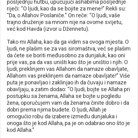
posljednju hutbu, upućujući ashabima posljednje
riječi: “O ljudi, kao da se bojite za mene!” Rekli su:
“Da, o Allahov Poslaniče.” On reče: “O ljudi, vaše
trajno druženje sa mnom nije na ovome svijetu,
već kod Havda (izvor u Džennetu).
Tako mi Allaha, kao da ga vidim sa ovoga mjesta. O
ljudi, ne plašim se za vas siromaštva, već se plašim
da ćete se boriti međusobno za dunjaluk, kao oni
prije vas, pa da vas uništi kao što je uništio i njih. O
ljudi, preklinjem vas Allahom da namaze obavljate,
Allahom vas preklinjem da namaze obavljate!” Više
puta je ponavljao i zaklinjao ih da čuvaju i namaze
obavljaju, a zatim dodao: “O ljudi, bojte se Allaha pri
postupku sa ženama, Allaha se bojte u pogledu
žena, oporučujem vam da ženama činite dobro i da
dobri prema njima budete. O ljudi, Allah je
omogućio robu da izabere između dunjaluka i
onoga što je kod Allaha, pa je on odabrao ono što je
kod Allaha.”