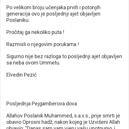
Po velikom broju učenjaka prvih i potonjih
generacija ovo je posljednji ajet objavljen
Poslaniku.
Pročitaj ga nekoliko puta !
Razmisli o njegovim porukama !
Sigurno nije bez razloga to posljednji ajet objavljen
sa neba ovom Ummetu.
Elvedin Pezić
Posljednja Pejgamberova dova
Allahov Poslanik Muhammed, s.a.v.s., prije smrti je
obavio Oprosni hadž, nakon kojeg je Uzvišeni Allah
objavio: “Danas sam vam vjeru vašu upotpunio, i