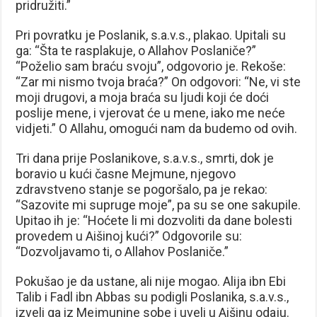
pridružiti.”
Pri povratku je Poslanik, s.a.v.s., plakao. Upitali su
ga: “Šta te rasplakuje, o Allahov Poslaniče?”
“Poželio sam braću svoju”, odgovorio je. Rekoše:
“Zar mi nismo tvoja braća?” On odgovori: “Ne, vi ste
moji drugovi, a moja braća su ljudi koji će doći
poslije mene, i vjerovat će u mene, iako me neće
vidjeti.” O Allahu, omogući nam da budemo od ovih.
Tri dana prije Poslanikove, s.a.v.s., smrti, dok je
boravio u kući časne Mejmune, njegovo
zdravstveno stanje se pogoršalo, pa je rekao:
“Sazovite mi supruge moje”, pa su se one sakupile.
Upitao ih je: “Hoćete li mi dozvoliti da dane bolesti
provedem u Aišinoj kući?” Odgovorile su:
“Dozvoljavamo ti, o Allahov Poslaniče.”
Pokušao je da ustane, ali nije mogao. Alija ibn Ebi
Talib i Fadl ibn Abbas su podigli Poslanika, s.a.v.s.,
izveli ga iz Mejmunine sobe i uveli u Aišinu odaju.