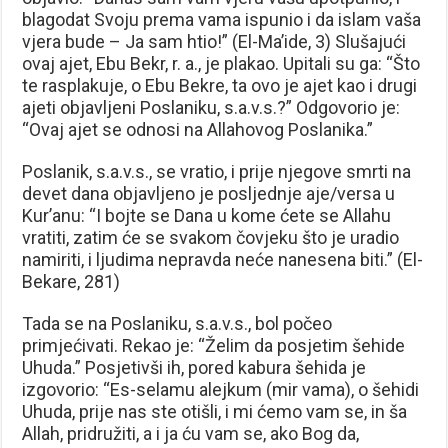
blagodat Svoju prema vama ispunio i da islam vaša
vjera bude – Ja sam htio!” (El-Ma’ide, 3) Slušajući
ovaj ajet, Ebu Bekr, r. a., je plakao. Upitali su ga: “Što
te rasplakuje, o Ebu Bekre, ta ovo je ajet kao i drugi
ajeti objavljeni Poslaniku, s.a.v.s.?” Odgovorio je:
“Ovaj ajet se odnosi na Allahovog Poslanika.”
Poslanik, s.a.v.s., se vratio, i prije njegove smrti na
devet dana objavljeno je posljednje aje/versa u
Kur’anu: “I bojte se Dana u kome ćete se Allahu
vratiti, zatim će se svakom čovjeku što je uradio
namiriti, i ljudima nepravda neće nanesena biti.” (El-
Bekare, 281)
Tada se na Poslaniku, s.a.v.s., bol počeo
primjećivati. Rekao je: “Želim da posjetim šehide
Uhuda.” Posjetivši ih, pored kabura šehida je
izgovorio: “Es-selamu alejkum (mir vama), o šehidi
Uhuda, prije nas ste otišli, i mi ćemo vam se, in ša
Allah, pridružiti, a i ja ću vam se, ako Bog da,