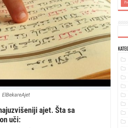
Kateg
ElBekareAjet
ajuzvišeniji ajet. Šta sa
on uči: