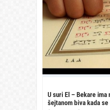
U suri El – Bekare ima n
šejtanom biva kada se 