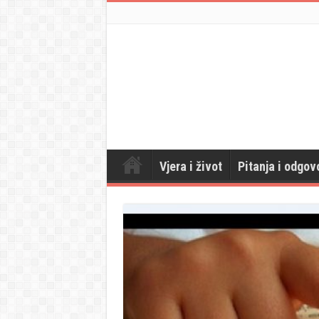
Vjera i život
Pitanja i odgov