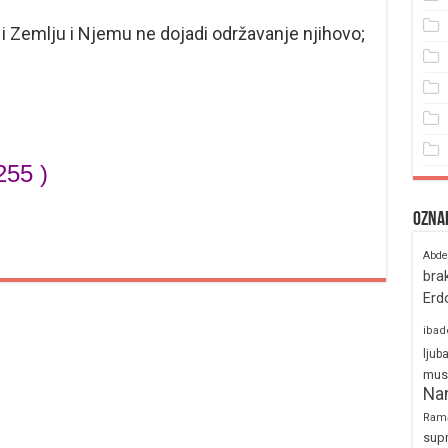
 Zemlju i Njemu ne dojadi održavanje njihovo;
255 )
Ozna
Abde
bra
Erd
ibad
ljub
mus
Na
Ram
sup