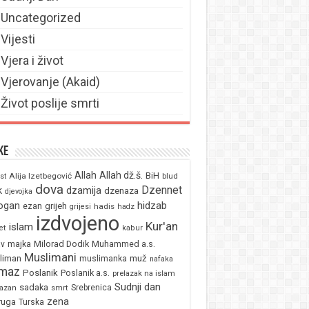
Uncategorized
Vijesti
Vjera i život
Vjerovanje (Akaid)
Život poslije smrti
ke
Allah
Allah dž.š.
BiH
Alija Izetbegović
st
blud
dova
Dzennet
k
dzamija
dzenaza
djevojka
ogan
hidzab
ezan
grijeh
hadis
grijesi
hadz
izdvojeno
Kur'an
islam
et
kabur
majka
Milorad Dodik
Muhammed a.s.
av
Muslimani
liman
muž
muslimanka
nafaka
maz
Poslanik
Poslanik a.s.
prelazak na islam
Sudnji dan
sadaka
Srebrenica
azan
smrt
zena
ruga
Turska