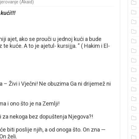
jerovanje (Akaid)
kući!!!
iji ajet, ako se prouči u jednoj kući a bude
te kuće. A to je ajetul- kursijja. ” ( Hakim i El-
– Živi i Vječni! Ne obuzima Ga ni drijemež ni
a i ono što je na Zemlji!
i za nekoga bez dopuštenja Njegova?!
ta će biti poslije njih, a od onoga što. On zna —
On želi.