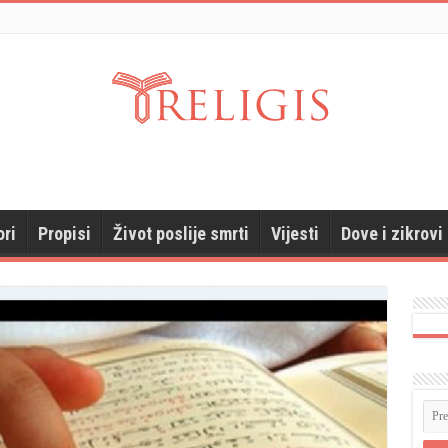
ori
Propisi
Život poslije smrti
Vijesti
Dove i zikrovi