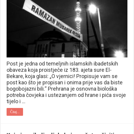
Post je jedna od temeljnih islamskih ibadetskih
obaveza koja proistječe iz 183. ajeta sure El-
Bekare, koja glasi: „O vjernici! Propisuje vam se
post kao što je propisan i onima prije vas da biste
bogobojazni bili.“ Prehrana je osnovna biološka
potreba čovjeka i ustezanjem od hrane i pića svoje
tijelo i …
Čitaj...