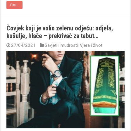
Čitaj...
Čovjek koji je volio zelenu odjeću: odjela,
košulje, hlače – prekrivač za tabut…
27/04/2021
Savjeti i mudrosti
,
Vjera i život