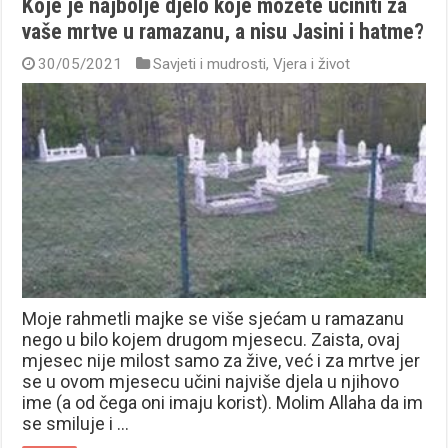
Koje je najbolje djelo koje možete učiniti za
vaše mrtve u ramazanu, a nisu Jasini i hatme?
30/05/2021
Savjeti i mudrosti
,
Vjera i život
Moje rahmetli majke se više sjećam u ramazanu
nego u bilo kojem drugom mjesecu. Zaista, ovaj
mjesec nije milost samo za žive, već i za mrtve jer
se u ovom mjesecu učini najviše djela u njihovo
ime (a od čega oni imaju korist). Molim Allaha da im
se smiluje i …