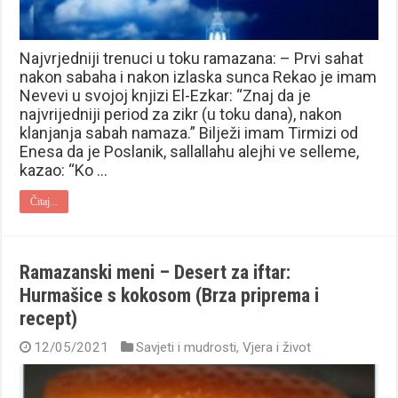
Najvrjedniji trenuci u toku ramazana: – Prvi sahat
nakon sabaha i nakon izlaska sunca Rekao je imam
Nevevi u svojoj knjizi El-Ezkar: “Znaj da je
najvrijedniji period za zikr (u toku dana), nakon
klanjanja sabah namaza.” Bilježi imam Tirmizi od
Enesa da je Poslanik, sallallahu alejhi ve selleme,
kazao: “Ko …
Čitaj...
Ramazanski meni – Desert za iftar:
Hurmašice s kokosom (Brza priprema i
recept)
12/05/2021
Savjeti i mudrosti
,
Vjera i život