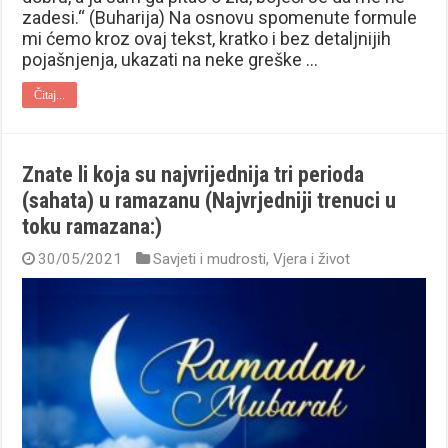
zadesi.“ (Buharija) Na osnovu spomenute formule
mi ćemo kroz ovaj tekst, kratko i bez detaljnijih
pojašnjenja, ukazati na neke greške …
Čitaj...
Znate li koja su najvrijednija tri perioda
(sahata) u ramazanu (Najvrjedniji trenuci u
toku ramazana:)
30/05/2021
Savjeti i mudrosti
,
Vjera i život