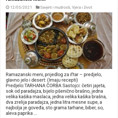
12/05/2021
Savjeti i mudrosti
,
Vjera i život
Ramazanski meni, prijedlog za iftar – predjelo,
glavno jelo i desert: (Imaju recepti)
Predjelo:TARHANA ČORBA Sastojci: četiri jajeta,
sok od paradajza, bijelo pšenično brašno, jedna
velika kašika maslaca, jedna velika kašika brašna,
dva zrelija paradajza, jedna litra mesne supe, a
najbolja je goveđa, sto grama tarhane, biber, so,
aleva paprika …