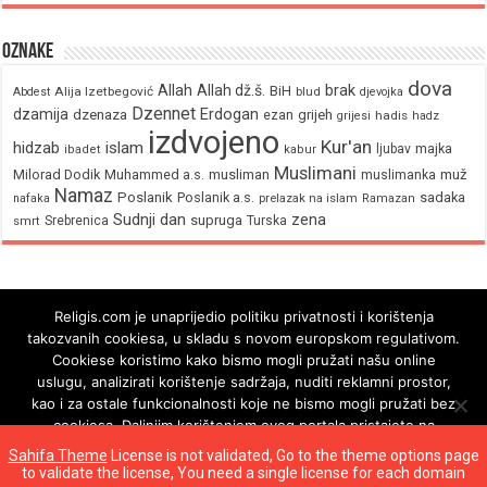
Oznake
dova
brak
Allah
Allah dž.š.
BiH
Alija Izetbegović
Abdest
blud
djevojka
Dzennet
Erdogan
dzamija
dzenaza
ezan
grijeh
hadis
grijesi
hadz
izdvojeno
Kur'an
hidzab
islam
majka
ljubav
ibadet
kabur
Muslimani
Milorad Dodik
Muhammed a.s.
musliman
muž
muslimanka
Namaz
Poslanik
Poslanik a.s.
sadaka
nafaka
prelazak na islam
Ramazan
Sudnji dan
zena
supruga
Srebrenica
Turska
smrt
Religis.com je unaprijedio politiku privatnosti i korištenja
takozvanih cookiesa, u skladu s novom europskom regulativom.
Cookiese koristimo kako bismo mogli pružati našu online
uslugu, analizirati korištenje sadržaja, nuditi reklamni prostor,
kao i za ostale funkcionalnosti koje ne bismo mogli pružati bez
cookiesa. Daljnjim korištenjem ovog portala pristajete na
korištenje cookiesa.
Sahifa Theme
License is not validated, Go to the theme options page
to validate the license, You need a single license for each domain
Ok