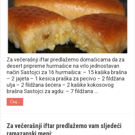
Za večerašnji iftar predlažemo domaćicama da za
desert pripreme hurmašice na vrlo jednostavan
način Sastojci za 16 hurmašica: – 15 kašika brašna
– 2 jajeta – 1 kesica praška za pecivo – 2 fildžana
ulja – 2 fildžana šećera – 2 kašike kokosovog
brašna Sastojci za agdu: – 7 fildžana …
Čitaj...
Za večerašnji iftar predlažemo vam sljedeći
ramazanski meni: