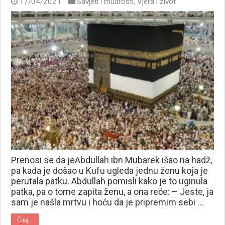
17/04/2021
Savjeti i mudrosti
,
Vjera i život
Prenosi se da jeAbdullah ibn Mubarek išao na hadž,
pa kada je došao u Kufu ugleda jednu ženu koja je
perutala patku. Abdullah pomisli kako je to uginula
patka, pa o tome zapita ženu, a ona reče: – Jeste, ja
sam je našla mrtvu i hoću da je pripremim sebi …
Čitaj...