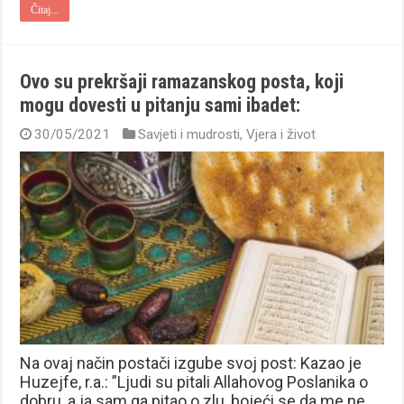
Čitaj...
Ovo su prekršaji ramazanskog posta, koji
mogu dovesti u pitanju sami ibadet:
30/05/2021
Savjeti i mudrosti
,
Vjera i život
Na ovaj način postači izgube svoj post: Kazao je
Huzejfe, r.a.: ”Ljudi su pitali Allahovog Poslanika o
dobru, a ja sam ga pitao o zlu, bojeći se da me ne