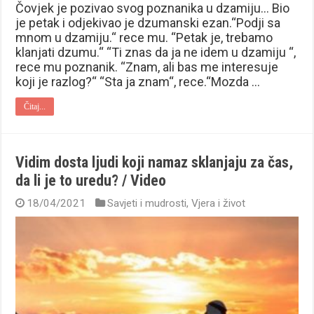
Čovjek je pozivao svog poznanika u dzamiju… Bio
je petak i odjekivao je dzumanski ezan.“Podji sa
mnom u dzamiju.“ rece mu. “Petak je, trebamo
klanjati dzumu.“ “Ti znas da ja ne idem u dzamiju “,
rece mu poznanik. “Znam, ali bas me interesuje
koji je razlog?“ “Sta ja znam“, rece.“Mozda …
Čitaj...
Vidim dosta ljudi koji namaz sklanjaju za čas,
da li je to uredu? / Video
18/04/2021
Savjeti i mudrosti
,
Vjera i život