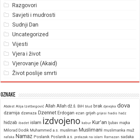
Razgovori
Savjeti i mudrosti
Sudnji Dan
Uncategorized
Vijesti
Vjera i život
Vjerovanje (Akaid)
Život poslije smrti
Oznake
dova
brak
Allah
Allah dž.š.
BiH
Alija Izetbegović
Abdest
blud
djevojka
Dzennet
Erdogan
dzamija
dzenaza
ezan
grijeh
hadis
grijesi
hadz
izdvojeno
Kur'an
hidzab
islam
majka
ljubav
ibadet
kabur
Muslimani
Milorad Dodik
Muhammed a.s.
musliman
muž
muslimanka
Namaz
Poslanik
Poslanik a.s.
sadaka
nafaka
prelazak na islam
Ramazan