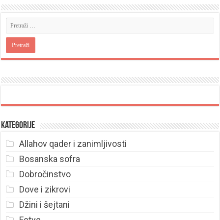
Kategorije
Allahov qader i zanimljivosti
Bosanska sofra
Dobročinstvo
Dove i zikrovi
Džini i šejtani
Fetve