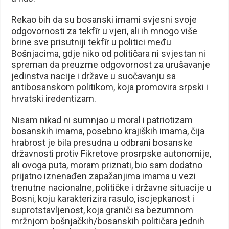
Rekao bih da su bosanski imami svjesni svoje
odgovornosti za tekfīr u vjeri, ali ih mnogo više
brine sve prisutniji tekfīr u politici među
Bošnjacima, gdje niko od političara ni svjestan ni
spreman da preuzme odgovornost za urušavanje
jedinstva nacije i države u suočavanju sa
antibosanskom politikom, koja promovira srpski i
hrvatski iredentizam.
Nisam nikad ni sumnjao u moral i patriotizam
bosanskih imama, posebno krajiških imama, čija
hrabrost je bila presudna u odbrani bosanske
državnosti protiv Fikretove prosrpske autonomije,
ali ovoga puta, moram priznati, bio sam dodatno
prijatno iznenađen zapažanjima imama u vezi
trenutne nacionalne, političke i državne situacije u
Bosni, koju karakterizira rasulo, iscjepkanost i
suprotstavljenost, koja graniči sa bezumnom
mržnjom bošnjačkih/bosanskih političara jednih