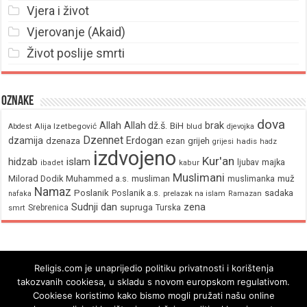
Vjera i život
Vjerovanje (Akaid)
Život poslije smrti
Oznake
dova
brak
Allah
Allah dž.š.
BiH
Alija Izetbegović
Abdest
blud
djevojka
Dzennet
Erdogan
dzamija
dzenaza
ezan
grijeh
hadis
grijesi
hadz
izdvojeno
Kur'an
hidzab
islam
majka
ljubav
ibadet
kabur
Muslimani
Milorad Dodik
Muhammed a.s.
musliman
muž
muslimanka
Namaz
Poslanik
Poslanik a.s.
sadaka
nafaka
prelazak na islam
Ramazan
Sudnji dan
zena
supruga
Srebrenica
Turska
smrt
Religis.com je unaprijedio politiku privatnosti i korištenja
takozvanih cookiesa, u skladu s novom europskom regulativom.
Cookiese koristimo kako bismo mogli pružati našu online