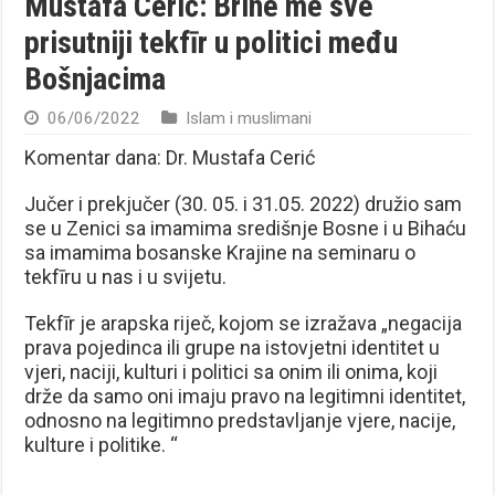
Mustafa Cerić: Brine me sve
prisutniji tekfīr u politici među
Bošnjacima
06/06/2022
Islam i muslimani
Komentar dana: Dr. Mustafa Cerić
Jučer i prekjučer (30. 05. i 31.05. 2022) družio sam
se u Zenici sa imamima središnje Bosne i u Bihaću
sa imamima bosanske Krajine na seminaru o
tekfīru u nas i u svijetu.
Tekfīr je arapska riječ, kojom se izražava „negacija
prava pojedinca ili grupe na istovjetni identitet u
vjeri, naciji, kulturi i politici sa onim ili onima, koji
drže da samo oni imaju pravo na legitimni identitet,
odnosno na legitimno predstavljanje vjere, nacije,
kulture i politike. “