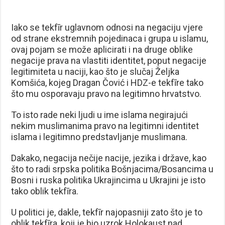
Iako se tekfīr uglavnom odnosi na negaciju vjere
od strane ekstremnih pojedinaca i grupa u islamu,
ovaj pojam se može aplicirati i na druge oblike
negacije prava na vlastiti identitet, poput negacije
legitimiteta u naciji, kao što je slučaj Željka
Komšića, kojeg Dragan Čović i HDZ-e tekfīre tako
što mu osporavaju pravo na legitimno hrvatstvo.
To isto rade neki ljudi u ime islama negirajući
nekim muslimanima pravo na legitimni identitet
islama i legitimno predstavljanje muslimana.
Dakako, negacija nečije nacije, jezika i države, kao
što to radi srpska politika Bošnjacima/Bosancima u
Bosni i ruska politika Ukrajincima u Ukrajini je isto
tako oblik tekfīra.
U politici je, dakle, tekfīr najopasniji zato što je to
oblik tekfīra, koji je bio uzrok Holokaust nad