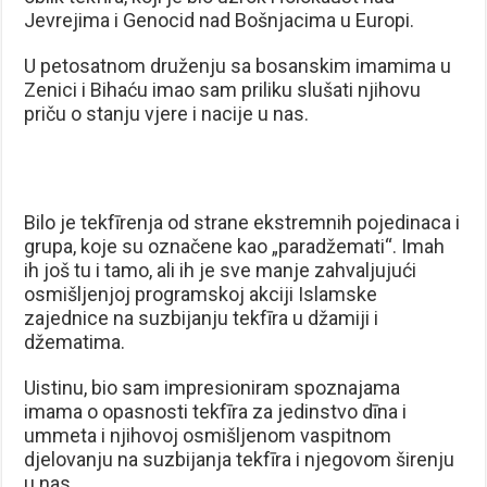
Jevrejima i Genocid nad Bošnjacima u Europi.
U petosatnom druženju sa bosanskim imamima u
Zenici i Bihaću imao sam priliku slušati njihovu
priču o stanju vjere i nacije u nas.
Bilo je tekfīrenja od strane ekstremnih pojedinaca i
grupa, koje su označene kao „paradžemati“. Imah
ih još tu i tamo, ali ih je sve manje zahvaljujući
osmišljenjoj programskoj akciji Islamske
zajednice na suzbijanju tekfīra u džamiji i
džematima.
Uistinu, bio sam impresioniram spoznajama
imama o opasnosti tekfīra za jedinstvo dīna i
ummeta i njihovoj osmišljenom vaspitnom
djelovanju na suzbijanja tekfīra i njegovom širenju
u nas.