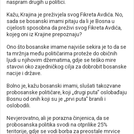
naspram drugih u politici.
Kažu, Krajina je preživjela svog Fikreta Avdića. No,
sada se bosanski imami pitaju da li je Bosna u
cijelosti sposobna da preživi svog Fikreta Avdića,
kojeg oni iz Krajine prepoznaju?
Ono što bosanske imame najviše sekira je to da se
ta mržnja među političarima proteže do običnih
ljudi u njihovim džematima, gdje se teško mire
stavovi oko zajedničkog cilja za dobrobit bosanske
nacije i države.
Bolno je, kažu bosanski imami, slušati takozvane
probosanske političare, koji „drugi puta“ oslobađaju
Bosnu od onih koji su je „prvi puta“ branili i
oslobodili.
Nevjerovatno, ali je porazna činjenica, da se
probosanska politika svodi na otprilike 25%
teritorije, gdje se vodi borba za preostale mrvice