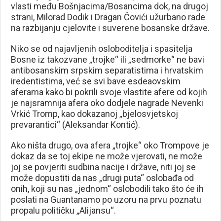
vlasti među Bošnjacima/Bosancima dok, na drugoj
strani, Milorad Dodik i Dragan Čovići užurbano rade
na razbijanju cjelovite i suverene bosanske države.
Niko se od najavljenih osloboditelja i spasitelja
Bosne iz takozvane „trojke“ ili „sedmorke“ ne bavi
antibosanskim srpskim separatistima i hrvatskim
iredentistima, već se svi bave esdeaovskim
aferama kako bi pokrili svoje vlastite afere od kojih
je najsramnija afera oko dodjele nagrade Nevenki
Vrkić Tromp, kao dokazanoj „bjelosvjetskoj
prevarantici“ (Aleksandar Kontić).
Ako ništa drugo, ova afera „trojke“ oko Trompove je
dokaz da se toj ekipe ne može vjerovati, ne može
joj se povjeriti sudbina nacije i države, niti joj se
može dopustiti da nas „drugi puta“ oslobađa od
onih, koji su nas „jednom“ oslobodili tako što će ih
poslati na Guantanamo po uzoru na prvu poznatu
propalu političku „Alijansu“.