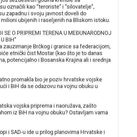
 označili kao “teroriste” i “silovatelje”,
su zapadnu i svoju javnost doveli do
milioni ubijenih i raseljenih na Bliskom istoku.
ADI SE O PRIPREMI TERENA U MEĐUNARODNOJ
U BIH”
ta zauzimanje Brčkog i granice sa federacijom,
iće etnički čist Mostar (kao što je to danas
, potencijalno i Bosanska Krajina ali i srednja
vatno promakla bio je poziv hrvatske vojske
jući i BiH da se odazovu na vojnu obuku u
vatska vojska priprema i naoružava, zašto
ahom iz BiH na vojnu obuku? Ostavljam vama
ropi i SAD-u ide u prilog planovima Hrvatske i