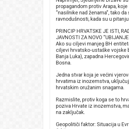
propagandom protiv Arapa, koje su
“nasilnike nad ženama”, tako da 
ravnodušnosti, kada su u pitanju 
PRINCIP HRVATSKE JE ISTI, R
JAVNOSTI ZA NOVO “UBIJANJE 
Ako su ciljevi manjeg BH entite
ciljevi hrvatsko-ustaške vojske b
Banja Luka), zapadna Hercegovina
Bosna.
Jedna stvar koja je većini vjero
hrvatima iz inozemstva, uključu
hrvatskim oružanim snagama.
Razmislite, protiv koga se to hr
poziva Hrvate iz inozemstva, m
na zaključak.
Geopolitiči faktor: Situacija u Ev