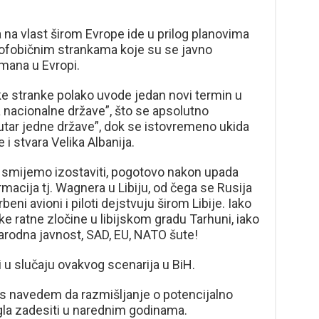
na vlast širom Evrope ide u prilog planovima
amofobičnim strankama koje su se javno
imana u Evropi.
 stranke polako uvode jedan novi termin u
a nacionalne države”, što se apsolutno
utar jedne države”, dok se istovremeno ukida
i stvara Velika Albanija.
 ne smijemo izostaviti, pogotovo nakon upada
macija tj. Wagnera u Libiju, od čega se Rusija
eni avioni i piloti dejstvuju širom Libije. Iako
ške ratne zločine u libijskom gradu Tarhuni, iako
arodna javnost, SAD, EU, NATO šute!
i u slučaju ovakvog scenarija u BiH.
as navedem da razmišljanje o potencijalno
ogla zadesiti u narednim godinama.