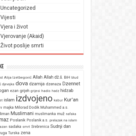
Uncategorized
Vijesti
Vjera i život
Vjerovanje (Akaid)
Život poslije smrti
ke
Allah
Allah dž.š.
BiH
Alija Izetbegović
st
blud
dova
Dzennet
k
dzamija
dzenaza
djevojka
ogan
hidzab
ezan
grijeh
hadis
grijesi
hadz
izdvojeno
Kur'an
islam
et
kabur
majka
Milorad Dodik
Muhammed a.s.
av
Muslimani
liman
muž
muslimanka
nafaka
maz
Poslanik
Poslanik a.s.
prelazak na islam
Sudnji dan
sadaka
Srebrenica
azan
smrt
zena
ruga
Turska