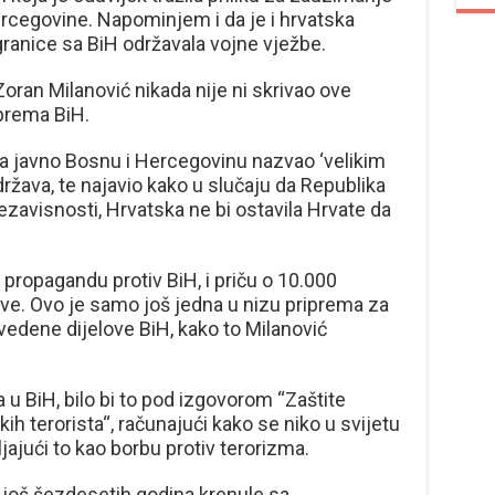
rcegovine. Napominjem i da je i hrvatska
granice sa BiH održavala vojne vježbe.
oran Milanović nikada nije ni skrivao ove
 prema BiH.
ina javno Bosnu i Hercegovinu nazvao ‘velikim
država, te najavio kako u slučaju da Republika
avisnosti, Hrvatska ne bi ostavila Hrvate da
propagandu protiv BiH, i priču o 10.000
 žive. Ovo je samo još jedna u nizu priprema za
vedene dijelove BiH, kako to Milanović
a u BiH, bilo bi to pod izgovorom “Zaštite
 terorista“, računajući kako se niko u svijetu
ljajući to kao borbu protiv terorizma.
 još šezdesetih godina krenule sa