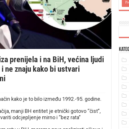
Kateg
za prenijela i na BiH, većina ljudi
 i ne znaju kako bi ustvari
ni
način kako je to bilo između 1992.-95. godine.
ija, manji BH entitet je etnički gotovo “čist”,
tvariti odcjepljenje mirno i “bez rata”