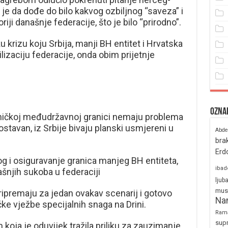
o je da dođe do bilo kakvog ozbiljnog “saveza” i
iji današnje federacije, što je bilo “prirodno”.
krizu koju Srbija, manji BH entitet i Hrvatska
lizaciju federacije, onda obim prijetnje
Ozna
dničkoj međudržavnoj granici nemaju problema
tavan, iz Srbije bivaju planski usmjereni u
Abde
bra
Erd
og i osiguravanje granica manjeg BH entiteta,
ibad
rašnjih sukoba u federaciji
ljub
mus
ripremaju za jedan ovakav scenarij i gotovo
Na
ke vježbe specijalnih snaga na Drini.
Ram
sup
m koja je oduvijek tražila priliku za zauzimanje