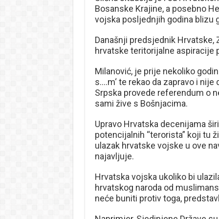
Bosanske Krajine, a posebno He
vojska posljednjih godina blizu 
Današnji predsjednik Hrvatske, Z
hrvatske teritorijalne aspiracije
Milanović, je prije nekoliko god
s….m‘ te rekao da zapravo i nije 
Srpska provede referendum o nez
sami žive s Bošnjacima.
Upravo Hrvatska decenijama širi 
potencijalnih “terorista” koji tu
ulazak hrvatske vojske u ove na
najavljuje.
Hrvatska vojska ukoliko bi ulazil
hrvatskog naroda od muslimanskih
neće buniti protiv toga, predstav
Naprimjer, Sjedinjene Države su