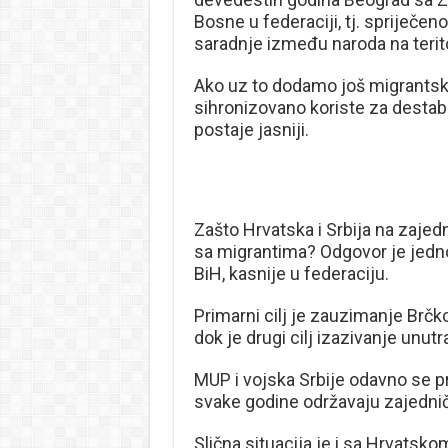
Bosne u federaciji, tj. spriječen
saradnje između naroda na teritor
Ako uz to dodamo još migrantsku 
sihronizovano koriste za destabi
postaje jasniji.
Zašto Hrvatska i Srbija na zaje
sa migrantima? Odgovor je jednos
BiH, kasnije u federaciju.
Primarni cilj je zauzimanje Brčk
dok je drugi cilj izazivanje unut
MUP i vojska Srbije odavno se p
svake godine održavaju zajednič
Slična situacija je i sa Hrvatsko