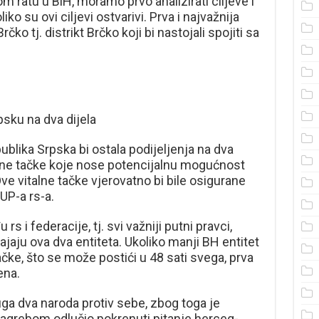
om ratu u BiH, moramo prvo analizirati ciljeve i
iko su ovi ciljevi ostvarivi. Prva i najvažnija
rčko tj. distrikt Brčko koji bi nastojali spojiti sa
psku na dva dijela
ublika Srpska bi ostala podijeljenja na dva
đene tačke koje nose potencijalnu mogućnost
e vitalne tačke vjerovatno bi bile osigurane
P-a rs-a.
s i federacije, tj. svi važniji putni pravci,
ajaju ova dva entiteta. Ukoliko manji BH entitet
čke, što se može postići u 48 sati svega, prva
ena.
ruga dva naroda protiv sebe, zbog toga je
agrebom odlučio pokrenuti pitanje herceg-