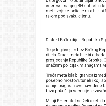
Da bi govorili o potencijalno nov
interese manjeg BH entiteta, i kol
meta vojske-policije rs-a bila bi B
rs-om pod svaku cijenu.
Distrikt Brčko dijeli Republiku Sr
To je logično, jer bez Brčkog Rep
dijela. Druga meta bile bi odre
presjecanja Republike Srpske. Ov
snažnim policijskim snagama MU
Treća meta bila bi granica između r
posebno mostovi, tuneli i koji sp
uspije osigurati ove navedene ta
faza pokušaja secesije je završ
Manji BH entitet ne želi uzeti d
devedestih godina Beograd sa Z