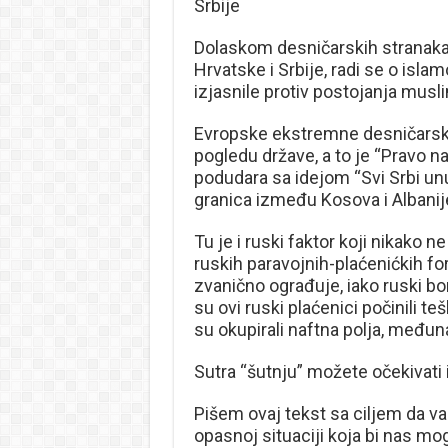
Srbije
Dolaskom desničarskih stranaka 
Hrvatske i Srbije, radi se o isl
izjasnile protiv postojanja musl
Evropske ekstremne desničarske
pogledu države, a to je “Pravo n
podudara sa idejom “Svi Srbi un
granica između Kosova i Albanije 
Tu je i ruski faktor koji nikako
ruskih paravojnih-plaćenićkih for
zvanično ograđuje, iako ruski borb
su ovi ruski plaćenici počinili te
su okupirali naftna polja, međun
Sutra “šutnju” možete očekivati 
Pišem ovaj tekst sa ciljem da v
opasnoj situaciji koja bi nas m