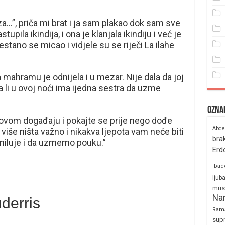
a…”, priča mi brat i ja sam plakao dok sam sve
upila ikindija, i ona je klanjala ikindiju i već je
estano se micao i vidjele su se riječi La ilahe
 mahramu je odnijela i u mezar. Nije dala da joj
 li u ovoj noći ima ijedna sestra da uzme
Ozna
 ovom događaju i pokajte se prije nego dođe
Abde
 više ništa važno i nikakva ljepota vam neće biti
bra
miluje i da uzmemo pouku.”
Erd
ibad
ljub
mus
Na
derris
Ram
sup