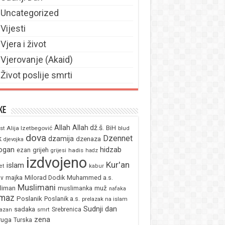
Uncategorized
Vijesti
Vjera i život
Vjerovanje (Akaid)
Život poslije smrti
ke
Allah
Allah dž.š.
BiH
Alija Izetbegović
st
blud
dova
Dzennet
k
dzamija
dzenaza
djevojka
ogan
hidzab
ezan
grijeh
hadis
grijesi
hadz
izdvojeno
Kur'an
islam
et
kabur
majka
Milorad Dodik
Muhammed a.s.
av
Muslimani
liman
muž
muslimanka
nafaka
maz
Poslanik
Poslanik a.s.
prelazak na islam
Sudnji dan
sadaka
Srebrenica
azan
smrt
zena
ruga
Turska