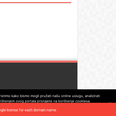
istimo kako bismo mogli pružati našu online uslugu, analizirati
orištenjem ovog portala pristajete na korištenje cookiesa.
single license for each domain name.