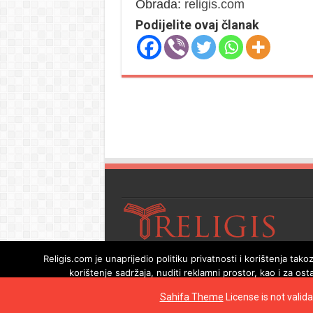
Obrada:
religis.com
Podijelite ovaj članak
Religis.com je unaprijedio politiku privatnosti i korištenja t
korištenje sadržaja, nuditi reklamni prostor, kao i za os
© Copyright 2026, All Rights Rese
Sahifa Theme
License is not valid