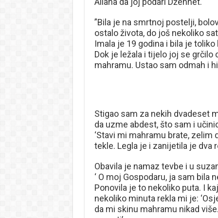
Allaha da joj podari Džennet.
”Bila je na smrtnoj postelji, bolovi 
ostalo života, do još nekoliko sa
Imala je 19 godina i bila je tolik
Dok je ležala i tijelo joj se grč
mahramu. Ustao sam odmah i hitr
Stigao sam za nekih dvadeset m
da uzme abdest, što sam i učini
‘Stavi mi mahramu brate, zelim d
tekle. Legla je i zanijetila je dva 
Obavila je namaz tevbe i u suza
‘ O moj Gospodaru, ja sam bila 
Ponovila je to nekoliko puta. I ka
nekoliko minuta rekla mi je: ‘Osj
da mi skinu mahramu nikad više.