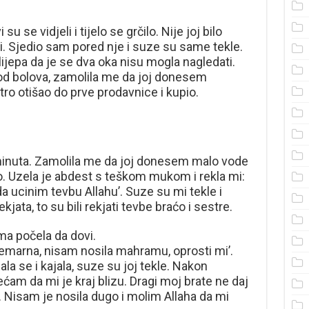
su se vidjeli i tijelo se grčilo. Nije joj bilo
ti. Sjedio sam pored nje i suze su same tekle.
o lijepa da je se dva oka nisu mogla nagledati.
ilo od bolova, zamolila me da joj donesem
o otišao do prve prodavnice i kupio.
inuta. Zamolila me da joj donesem malo vode
o. Uzela je abdest s teškom mukom i rekla mi:
a ucinim tevbu Allahu’. Suze su mi tekle i
rekjata, to su bili rekjati tevbe braćo i sestre.
ma počela da dovi.
nemarna, nisam nosila mahramu, oprosti mi’.
jala se i kajala, suze su joj tekle. Nakon
ećam da mi je kraj blizu. Dragi moj brate ne daj
 Nisam je nosila dugo i molim Allaha da mi