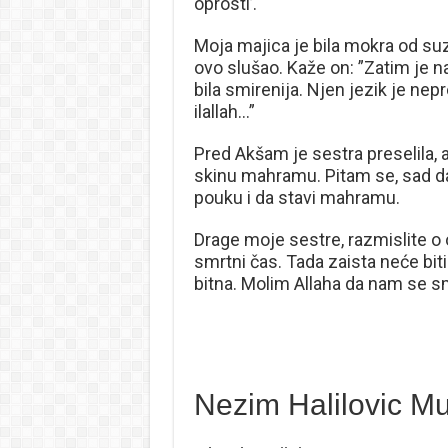
oprosti’.
Moja majica je bila mokra od suz
ovo slušao. Kaže on: ”Zatim je nast
bila smirenija. Njen jezik je nepr
ilallah…”
Pred Akšam je sestra preselila, a
skinu mahramu. Pitam se, sad da
pouku i da stavi mahramu.
Drage moje sestre, razmislite o
smrtni čas. Tada zaista neće biti
bitna. Molim Allaha da nam se s
Nezim Halilovic Mu