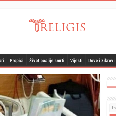
ori
Propisi
Život poslije smrti
Vijesti
Dove i zikrovi