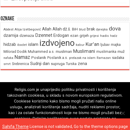
Oznake
dova
brak
Allah
Allah dž.š.
BiH
Alija Izetbegović
Abdest
blud
djevojka
Dzennet
Erdogan
dzamija
dzenaza
ezan
grijeh
hadis
grijesi
hadz
izdvojeno
Kur'an
hidzab
islam
majka
ljubav
ibadet
kabur
Muslimani
Milorad Dodik
Muhammed a.s.
musliman
muž
muslimanka
Namaz
Poslanik
Poslanik a.s.
sadaka
nafaka
prelazak na islam
Ramazan
Sudnji dan
zena
supruga
Srebrenica
Turska
smrt
Religis.com je unaprijedio politiku privatnosti i korištenja
takozvanih cookiesa, u skladu s novom europskom regulativom.
Cookiese koristimo kako bismo mogli pružati našu online
uslugu, analizirati korištenje sadržaja, nuditi reklamni prostor,
kao i za ostale funkcionalnosti koje ne bismo mogli pružati bez
cookiesa. Daljnjim korištenjem ovog portala pristajete na
korištenje cookiesa.
Sahifa Theme
License is not validated, Go to the theme options page