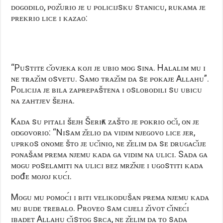
ᴅᴏɢᴏᴅɪʟᴏ, ᴘᴏᴢ̌ᴜʀɪᴏ ᴊᴇ ᴜ ᴘᴏʟɪᴄɪᴊsᴋᴜ sᴛᴀɴɪᴄᴜ, ʀᴜᴋᴀᴍᴀ ᴊᴇ
ᴘʀᴇᴋʀɪᴏ ʟɪᴄᴇ ɪ ᴋᴀᴢᴀᴏ:
“Pᴜsᴛɪᴛᴇ ᴄ̌ᴏᴠᴊᴇᴋᴀ ᴋᴏᴊɪ ᴊᴇ ᴜʙɪᴏ ᴍᴏɢ sɪɴᴀ. Hᴀʟᴀʟɪᴍ ᴍᴜ ɪ
ɴᴇ ᴛʀᴀᴢ̌ɪᴍ ᴏsᴠᴇᴛᴜ. Sᴀᴍᴏ ᴛʀᴀᴢ̌ɪᴍ ᴅᴀ sᴇ ᴘᴏᴋᴀᴊᴇ Aʟʟᴀʜᴜ”.
Pᴏʟɪᴄɪᴊᴀ ᴊᴇ ʙɪʟᴀ ᴢᴀᴘʀᴇᴘᴀšᴛᴇɴᴀ ɪ ᴏsʟᴏʙᴏᴅɪʟɪ sᴜ ᴜʙɪᴄᴜ
ɴᴀ ᴢᴀʜᴛᴊᴇᴠ šᴇᴊʜᴀ.
Kᴀᴅᴀ sᴜ ᴘɪᴛᴀʟɪ šᴇᴊʜ Šᴇʀɪғᴀ ᴢᴀšᴛᴏ ᴊᴇ ᴘᴏᴋʀɪᴏ ᴏᴄ̌ɪ, ᴏɴ ᴊᴇ
ᴏᴅɢᴏᴠᴏʀɪᴏ: “Nɪsᴀᴍ ᴢ̌ᴇʟɪᴏ ᴅᴀ ᴠɪᴅɪᴍ ɴᴊᴇɢᴏᴠᴏ ʟɪᴄᴇ ᴊᴇʀ,
ᴜᴘʀᴋᴏs ᴏɴᴏᴍᴇ šᴛᴏ ᴊᴇ ᴜᴄ̌ɪɴɪᴏ, ɴᴇ ᴢ̌ᴇʟɪᴍ ᴅᴀ sᴇ ᴅʀᴜɢᴀᴄ̌ɪᴊᴇ
ᴘᴏɴᴀšᴀᴍ ᴘʀᴇᴍᴀ ɴᴊᴇᴍᴜ ᴋᴀᴅᴀ ɢᴀ ᴠɪᴅɪᴍ ɴᴀ ᴜʟɪᴄɪ. Sᴀᴅᴀ ɢᴀ
ᴍᴏɢᴜ ᴘᴏsᴇʟᴀᴍɪᴛɪ ɴᴀ ᴜʟɪᴄɪ ʙᴇᴢ ᴍʀᴢ̌ɴᴊᴇ ɪ ᴜɢᴏsᴛɪᴛɪ ᴋᴀᴅᴀ
ᴅᴏđᴇ ᴍᴏᴊᴏᴊ ᴋᴜᴄ́ɪ.
Mᴏɢᴜ ᴍᴜ ᴘᴏᴍᴏᴄ́ɪ ɪ ʙɪᴛɪ ᴠᴇʟɪᴋᴏᴅᴜšᴀɴ ᴘʀᴇᴍᴀ ɴᴊᴇᴍᴜ ᴋᴀᴅᴀ
ᴍᴜ ʙᴜᴅᴇ ᴛʀᴇʙᴀʟᴏ. Pʀᴏᴠᴇᴏ sᴀᴍ ᴄɪᴊᴇʟɪ ᴢ̌ɪᴠᴏᴛ ᴄ̌ɪɴᴇᴄ́ɪ
ɪʙᴀᴅᴇᴛ Aʟʟᴀʜᴜ ᴄ̌ɪsᴛᴏɢ sʀᴄᴀ, ɴᴇ ᴢ̌ᴇʟɪᴍ ᴅᴀ ᴛᴏ sᴀᴅᴀ