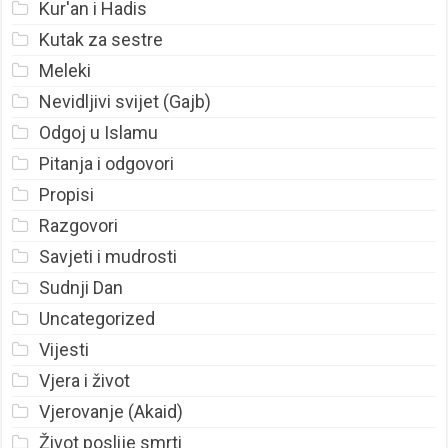
Kur'an i Hadis
Kutak za sestre
Meleki
Nevidljivi svijet (Gajb)
Odgoj u Islamu
Pitanja i odgovori
Propisi
Razgovori
Savjeti i mudrosti
Sudnji Dan
Uncategorized
Vijesti
Vjera i život
Vjerovanje (Akaid)
Život poslije smrti