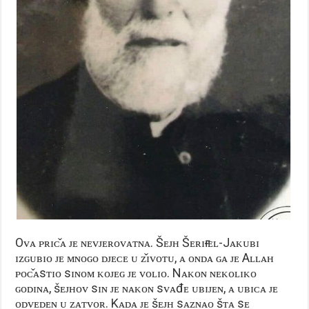
Oᴠᴀ ᴘʀɪᴄ̌ᴀ ᴊᴇ ɴᴇᴠᴊᴇʀᴏᴠᴀᴛɴᴀ. Šᴇᴊʜ Šᴇʀɪғ ᴇʟ-Jᴀᴋᴜʙɪ
ɪᴢɢᴜʙɪᴏ ᴊᴇ ᴍɴᴏɢᴏ ᴅᴊᴇᴄᴇ ᴜ ᴢ̌ɪᴠᴏᴛᴜ, ᴀ ᴏɴᴅᴀ ɢᴀ ᴊᴇ Aʟʟᴀʜ
ᴘᴏᴄ̌ᴀsᴛɪᴏ sɪɴᴏᴍ ᴋᴏᴊᴇɢ ᴊᴇ ᴠᴏʟɪᴏ. Nᴀᴋᴏɴ ɴᴇᴋᴏʟɪᴋᴏ
ɢᴏᴅɪɴᴀ, šᴇᴊʜᴏᴠ sɪɴ ᴊᴇ ɴᴀᴋᴏɴ sᴠᴀđᴇ ᴜʙɪᴊᴇɴ, ᴀ ᴜʙɪᴄᴀ ᴊᴇ
ᴏᴅᴠᴇᴅᴇɴ ᴜ ᴢᴀᴛᴠᴏʀ. Kᴀᴅᴀ ᴊᴇ šᴇᴊʜ sᴀᴢɴᴀᴏ šᴛᴀ sᴇ