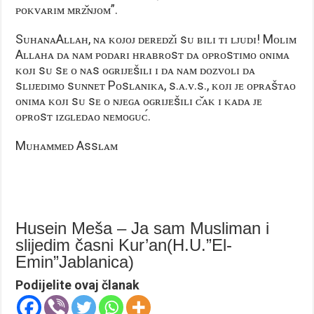
ᴘᴏᴋᴠᴀʀɪᴍ ᴍʀᴢ̌ɴᴊᴏᴍ”.
SᴜʜᴀɴᴀAʟʟᴀʜ, ɴᴀ ᴋᴏᴊᴏᴊ ᴅᴇʀᴇᴅᴢ̌ɪ sᴜ ʙɪʟɪ ᴛɪ ʟᴊᴜᴅɪ! Mᴏʟɪᴍ
Aʟʟᴀʜᴀ ᴅᴀ ɴᴀᴍ ᴘᴏᴅᴀʀɪ ʜʀᴀʙʀᴏsᴛ ᴅᴀ ᴏᴘʀᴏsᴛɪᴍᴏ ᴏɴɪᴍᴀ
ᴋᴏᴊɪ sᴜ sᴇ ᴏ ɴᴀs ᴏɢʀɪᴊᴇšɪʟɪ ɪ ᴅᴀ ɴᴀᴍ ᴅᴏᴢᴠᴏʟɪ ᴅᴀ
sʟɪᴊᴇᴅɪᴍᴏ sᴜɴɴᴇᴛ Pᴏsʟᴀɴɪᴋᴀ, s.ᴀ.ᴠ.s., ᴋᴏᴊɪ ᴊᴇ ᴏᴘʀᴀšᴛᴀᴏ
ᴏɴɪᴍᴀ ᴋᴏᴊɪ sᴜ sᴇ ᴏ ɴᴊᴇɢᴀ ᴏɢʀɪᴊᴇšɪʟɪ ᴄ̌ᴀᴋ ɪ ᴋᴀᴅᴀ ᴊᴇ
ᴏᴘʀᴏsᴛ ɪᴢɢʟᴇᴅᴀᴏ ɴᴇᴍᴏɢᴜᴄ́.
Mᴜʜᴀᴍᴍᴇᴅ Assʟᴀᴍ
Husein Meša – Ja sam Musliman i
slijedim časni Kur’an(H.U.”El-
Emin”Jablanica)
Podijelite ovaj članak