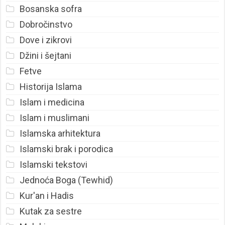
Bosanska sofra
Dobročinstvo
Dove i zikrovi
Džini i šejtani
Fetve
Historija Islama
Islam i medicina
Islam i muslimani
Islamska arhitektura
Islamski brak i porodica
Islamski tekstovi
Jednoća Boga (Tewhid)
Kur'an i Hadis
Kutak za sestre