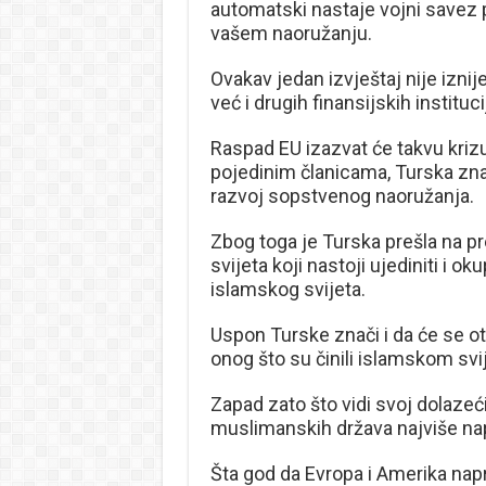
automatski nastaje vojni savez p
vašem naoružanju.
Ovakav jedan izvještaj nije izni
već i drugih finansijskih institu
Raspad EU izazvat će takvu kriz
pojedinim članicama, Turska zna
razvoj sopstvenog naoružanja.
Zbog toga je Turska prešla na pr
svijeta koji nastoji ujediniti i o
islamskog svijeta.
Uspon Turske znači i da će se ot
onog što su činili islamskom svij
Zapad zato što vidi svoj dolazeći
muslimanskih država najviše na
Šta god da Evropa i Amerika napr