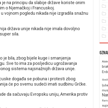
je na principu da slabije države koriste onim
im o Njemačkoj i Francuskoj.
u vojnom pogledu nikada nije izgradila snažnu
ija država unije nikada nije imala dovoljno
uper sila.
Ozna
 je bila, zbog bijele kuge i smanjenja
Abde
agu. Sve to ima za posljedicu ugrožavanja
bra
onog sistema najsnažnijih država unije.
Erd
ancuske događa se pobuna i protesti zbog
ibad
panija će po svemu sudeći imati sudbinu Grčke.
ljub
mus
de da sačuvaju Evropsku uniju, Amerika protiv
Na
Ram
sup