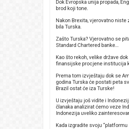
Dok Evropska unija propada, Engl
brod koji tone.
Nakon Brexita, vjerovatno niste 
bila Turska.
Zašto Turska? Vjerovatno se pita
Standard Chartered banke…
Kao što rekoh, velike države dok 
finansijske procjene institucija
Prema tom izvještaju dok se Am
godina Turska će postati peta s
Brazil ostat će iza Turske!
U izvještaju još vidite i Indonez
članaka analizirat ćemo veze In
Indonezija uveliko zainteresova
Kada izgradite svoju “platformu 