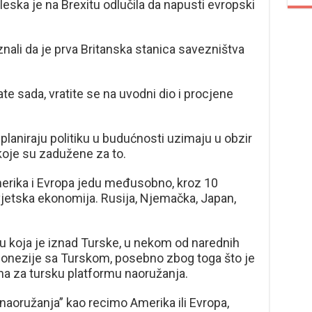
eska je na Brexitu odlučila da napusti evropski
znali da je prva Britanska stanica savezništva
te sada, vratite se na uvodni dio i procjene
planiraju politiku u budućnosti uzimaju u obzir
 koje su zadužene za to.
erika i Evropa jedu međusobno, kroz 10
vjetska ekonomija. Rusija, Njemačka, Japan,
iju koja je iznad Turske, u nekom od narednih
donezije sa Turskom, posebno zbog toga što je
na za tursku platformu naoružanja.
naoružanja” kao recimo Amerika ili Evropa,