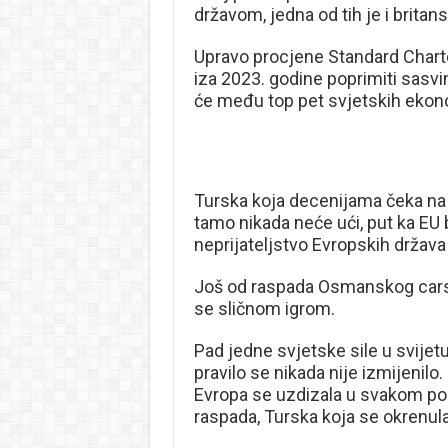
državom, jedna od tih je i brita
Upravo procjene Standard Chart
iza 2023. godine poprimiti sasv
će među top pet svjetskih ekono
Turska koja decenijama čeka na 
tamo nikada neće ući, put ka EU 
neprijateljstvo Evropskih držav
Još od raspada Osmanskog carst
se sličnom igrom.
Pad jedne svjetske sile u svijet
pravilo se nikada nije izmijeni
Evropa se uzdizala u svakom pog
raspada, Turska koja se okrenul