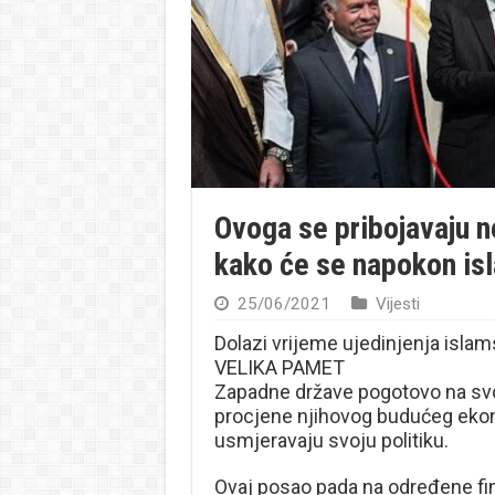
Ovoga se pribojavaju ne
kako će se napokon isla
25/06/2021
Vijesti
Dolazi vrijeme ujedinjenja isla
VELIKA PAMET
Zapadne države pogotovo na svoj
procjene njihovog budućeg eko
usmjeravaju svoju politiku.
Ovaj posao pada na određene fin