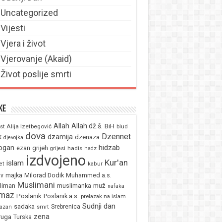
Uncategorized
Vijesti
Vjera i život
Vjerovanje (Akaid)
Život poslije smrti
ke
Allah
Allah dž.š.
BiH
Alija Izetbegović
st
blud
dova
Dzennet
k
dzamija
dzenaza
djevojka
ogan
hidzab
ezan
grijeh
hadis
grijesi
hadz
izdvojeno
Kur'an
islam
et
kabur
majka
Milorad Dodik
Muhammed a.s.
av
Muslimani
liman
muž
muslimanka
nafaka
maz
Poslanik
Poslanik a.s.
prelazak na islam
Sudnji dan
sadaka
Srebrenica
azan
smrt
zena
ruga
Turska