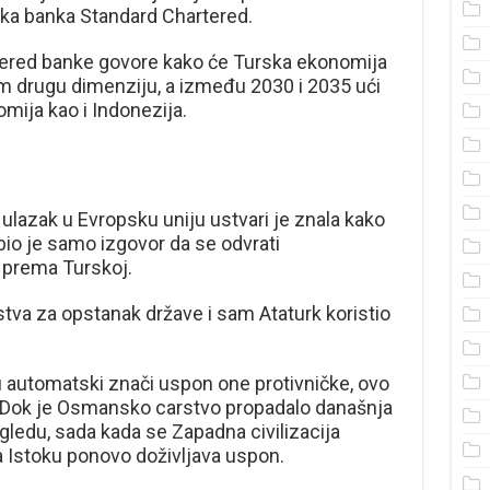
nska banka Standard Chartered.
ered banke govore kako će Turska ekonomija
im drugu dimenziju, a između 2030 i 2035 ući
mija kao i Indonezija.
ulazak u Evropsku uniju ustvari je znala kako
bio je samo izgovor da se odvrati
a prema Turskoj.
va za opstanak države i sam Ataturk koristio
u automatski znači uspon one protivničke, ovo
lo. Dok je Osmansko carstvo propadalo današnja
ledu, sada kada se Zapadna civilizacija
a Istoku ponovo doživljava uspon.