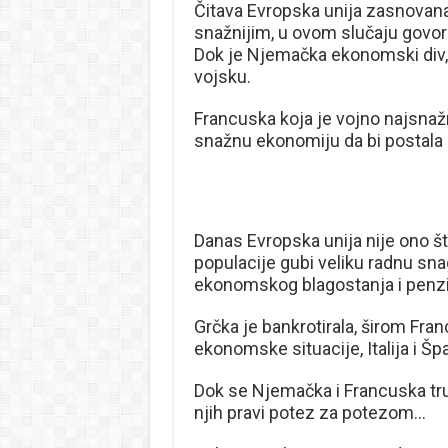
Čitava Evropska unija zasnovana 
snažnijim, u ovom slučaju govor
Dok je Njemačka ekonomski div, 
vojsku.
Francuska koja je vojno najsnažn
snažnu ekonomiju da bi postala s
Danas Evropska unija nije ono što
populacije gubi veliku radnu sn
ekonomskog blagostanja i penzi
Grčka je bankrotirala, širom Fr
ekonomske situacije, Italija i Š
Dok se Njemačka i Francuska tru
njih pravi potez za potezom…