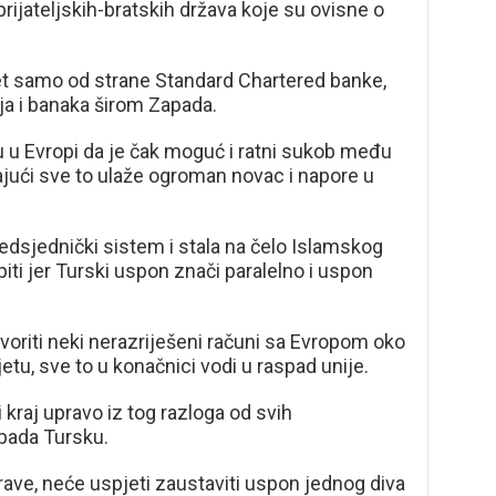
rijateljskih-bratskih država koje su ovisne o
jet samo od strane Standard Chartered banke,
cija i banaka širom Zapada.
u u Evropi da je čak moguć i ratni sukob među
jući sve to ulaže ogroman novac i napore u
edsjednički sistem i stala na čelo Islamskog
kupiti jer Turski uspon znači paralelno i uspon
voriti neki nerazriješeni računi sa Evropom oko
etu, sve to u konačnici vodi u raspad unije.
 kraj upravo iz tog razloga od svih
pada Tursku.
ave, neće uspjeti zaustaviti uspon jednog diva