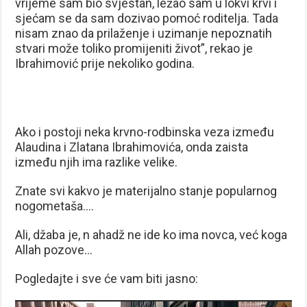
vrijeme sam bio svjestan, ležao sam u lokvi krvi i
sjećam se da sam dozivao pomoć roditelja. Tada
nisam znao da prilaženje i uzimanje nepoznatih
stvari može toliko promijeniti život”, rekao je
Ibrahimović prije nekoliko godina.
Ako i postoji neka krvno-rodbinska veza između
Alaudina i Zlatana Ibrahimovića, onda zaista
između njih ima razlike velike.
Znate svi kakvo je materijalno stanje popularnog
nogometaša….
Ali, džaba je, n ahadž ne ide ko ima novca, već koga
Allah pozove…
Pogledajte i sve će vam biti jasno:
Reproduktor