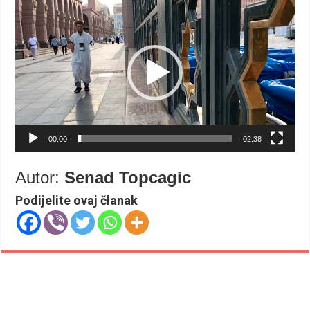
videozapisa
00:00
02:38
Autor:
Senad Topcagic
Podijelite ovaj članak