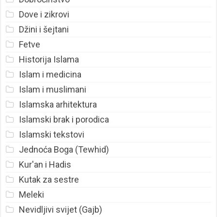
Dove i zikrovi
Džini i šejtani
Fetve
Historija Islama
Islam i medicina
Islam i muslimani
Islamska arhitektura
Islamski brak i porodica
Islamski tekstovi
Jednoća Boga (Tewhid)
Kur'an i Hadis
Kutak za sestre
Meleki
Nevidljivi svijet (Gajb)