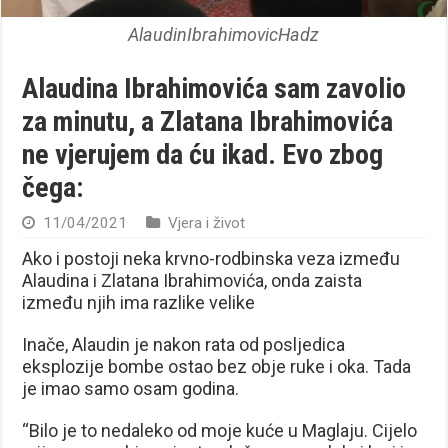
AlaudinIbrahimovicHadz
Alaudina Ibrahimovića sam zavolio
za minutu, a Zlatana Ibrahimovića
ne vjerujem da ću ikad. Evo zbog
čega:
11/04/2021
Vjera i život
Ako i postoji neka krvno-rodbinska veza između
Alaudina i Zlatana Ibrahimovića, onda zaista
između njih ima razlike velike
Inače, Alaudin je nakon rata od posljedica
eksplozije bombe ostao bez obje ruke i oka. Tada
je imao samo osam godina.
“Bilo je to nedaleko od moje kuće u Maglaju. Cijelo