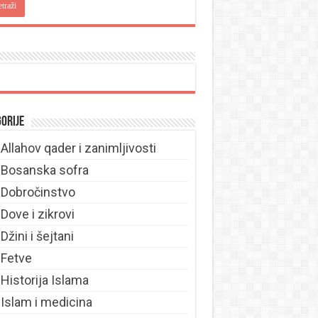
orije
Allahov qader i zanimljivosti
Bosanska sofra
Dobročinstvo
Dove i zikrovi
Džini i šejtani
Fetve
Historija Islama
Islam i medicina