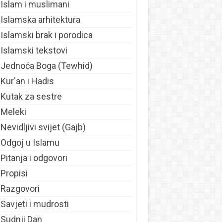
Islam i muslimani
Islamska arhitektura
Islamski brak i porodica
Islamski tekstovi
Jednoća Boga (Tewhid)
Kur'an i Hadis
Kutak za sestre
Meleki
Nevidljivi svijet (Gajb)
Odgoj u Islamu
Pitanja i odgovori
Propisi
Razgovori
Savjeti i mudrosti
Sudnji Dan