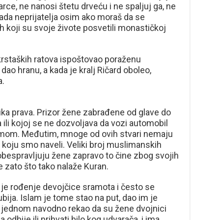
arce, ne nanosi štetu drveću i ne spaljuj ga, ne
tada neprijatelja osim ako moraš da se
h koji su svoje živote posvetili monastičkoj
krstaških ratova ispoštovao poraženu
dao hranu, a kada je kralj Ričard oboleo,
a.
ika prava. Prizor žene zabrađene od glave do
 ili kojoj se ne dozvoljava da vozi automobil
lamom. Međutim, mnoge od ovih stvari nemaju
koju smo naveli. Veliki broj muslimanskih
obespravljuju žene zapravo to čine zbog svojih
ne zato što tako nalaže Kuran.
 je rođenje devojčice sramota i često se
ija. Islam je tome stao na put, dao im je
jednom navodno rekao da su žene dvojnici
odbije ili prihvati bilo kog udvarača, i ima