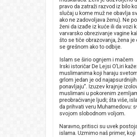
pravo da zatraži razvod iz bilo k
slučaj u kome muž ne obavlja sv
ako ne zadovoljava ženu). Ne po
ženi da izađe iz kuće ili da vozi k
varvarsko obrezivanje vagine kak
što se tiče obrazovanja, žena je
se grešnom ako to odbije.
Islam se širio ognjem i mačem
Irski istoričar De Lejsi O’Liri kaž
muslimanima koji haraju svetom
grlom jedan je od najapsurdnijih
ponavljaju”. Izuzev krajnje izol
muslimani u pokorenim zemljama
preobraćivanje ljudi; šta više, i
da prihvati veru Muhamedovu: sv
svojom slobodnom voljom.
Naravno, pritisci su uvek postojal
islama. Uzmimo naš primer, koji 