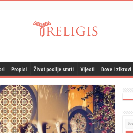
ori
Propisi
Život poslije smrti
Vijesti
Dove i zikrovi