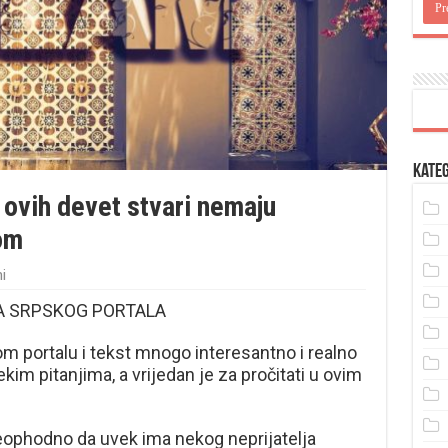
Kateg
 ovih devet stvari nemaju
om
i
LA SRPSKOG PORTALA
om portalu i tekst mnogo interesantno i realno
im pitanjima, a vrijedan je za pročitati u ovim
eophodno da uvek ima nekog neprijatelja