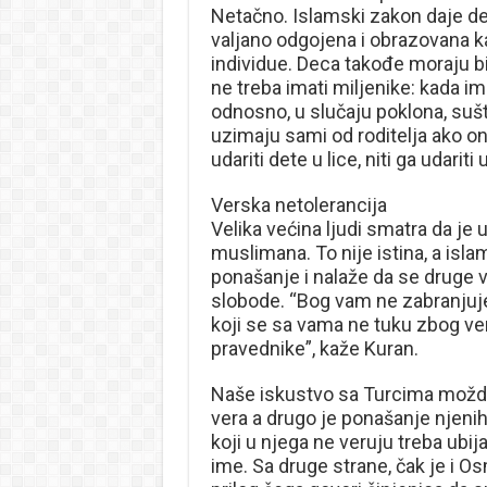
Netačno. Islamski zakon daje de
valjano odgojena i obrazovana ka
individue. Deca takođe moraju bi
ne treba imati miljenike: kada im 
odnosno, u slučaju poklona, sušt
uzimaju sami od roditelja ako oni
udariti dete u lice, niti ga udarit
Verska netolerancija
Velika većina ljudi smatra da je
muslimana. To nije istina, a isl
ponašanje i nalaže da se druge v
slobode. “Bog vam ne zabranjuje
koji se sa vama ne tuku zbog vere
pravednike”, kaže Kuran.
Naše iskustvo sa Turcima možda g
vera a drugo je ponašanje njenih
koji u njega ne veruju treba ubija
ime. Sa druge strane, čak je i Os