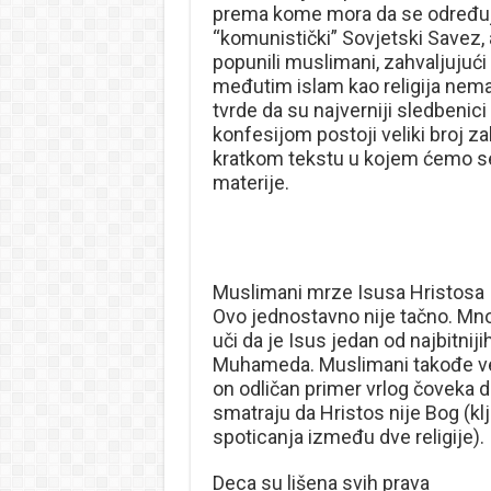
prema kome mora da se određuje
“komunistički” Sovjetski Savez,
popunili muslimani, zahvaljujuć
međutim islam kao religija nem
tvrde da su najverniji sledbenic
konfesijom postoji veliki broj 
kratkom tekstu u kojem ćemo se
materije.
Muslimani mrze Isusa Hristosa
Ovo jednostavno nije tačno. Mno
uči da je Isus jedan od najbitniji
Muhameda. Muslimani takođe ver
on odličan primer vrlog čoveka do
smatraju da Hristos nije Bog (kl
spoticanja između dve religije).
Deca su lišena svih prava