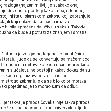
og razloga (najzanimljiviji je svakako onaj
oju dužnost u postelji kako treba, odnosno,
stoji ništa u islamskom zakonu koji zabranjuje
ola, ili koji nalaže da se nad njima vrši
o bi bila sprečena da uživa u seksu. Takođe,
 dužna da bude u potrazi za znanjem i smatra
e: “Istorija je vrlo jasna, legenda o fanatičnim
 i teraju ljude da se konvertuju sa mačem pod
 fantastičnih mitova koje istoričari neprestano
ovanih slučajeva, ne postoji nikakav dokaz da su
 ikada organizovano vršili nasilno
slam strogo zabranjuje da se bilo ko primorava
aki pojedinac je to morao sam da odluči,
i jer takva je priroda čoveka; nije takva priroda
može da se posmatra i kao univerzalan: ljudi