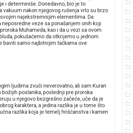
 i determiniše. Donedavno, bio je to
 a vakuum nakon njegovog rušenja vrlo su brzo
i svojim najekstremnijim elementima. Da
a neposredne veze sa ponašanjem onih koji
i proroka Muhameda, kao i da u vezi sa ovom
zabluda, pokušaćemo da otkrijemo u jednom
 baviti samo najbitnijim tačkama ove
gim ljudima zvuči neverovatno, ali sam Kuran
h božijih poslanika, poslednji pre proroka
uju u njegovo bezgrešno začeće, uče da je
brog karaktera, a jedina razlika je u tome što
jučna razlika koja je temelj hrišćanstva i kamen