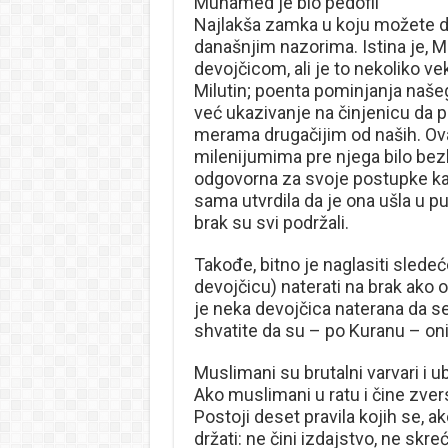
Muhamed je bio pedofil
Najlakša zamka u koju možete d
današnjim nazorima. Istina je,
devojčicom, ali je to nekoliko vek
Milutin; poenta pominjanja naš
već ukazivanje na činjenicu da p
merama drugačijim od naših. Ov
milenijumima pre njega bilo bez
odgovorna za svoje postupke kad
sama utvrdila da je ona ušla u p
brak su svi podržali.
Takođe, bitno je naglasiti sledeć
devojčicu) naterati na brak ako o
je neka devojčica naterana da se
shvatite da su – po Kuranu – oni
Muslimani su brutalni varvari i u
Ako muslimani u ratu i čine zvers
Postoji deset pravila kojih se, a
držati: ne čini izdajstvo, ne skre