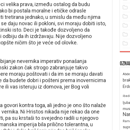
ci velika prava, između ostalog da budu
ko bi postala moralne i etičke odrasle
ti tretirana jednako, u smislu da među njima
se daju novac ili pokloni, svi moraju dobiti isto,
inski isto. Deci je takođe dozvoljeno da
 odbiju da ih izdržavaju. Nije dozvoljeno
i uopšte ničim što je veće od olovke.
 ubijanje nevernika imperativ ponašanja
Ozna
amski zakon čak strogo zabranjuje takvo
ere moraju poštovati i da im se moraju davati
Abde
 da budete dobri i pošteni prema inovernicima
bra
 ili vas isteruju iz domova, jer Bog voli
Erd
ibad
ljub
ovori kontra toga, ali jedno je ono što nalaže
mus
 vernika. Ni Hristos nikada nije rekao da one
Na
ti, pa su krstaši to svejedno radili u njegovo
Ram
manska imperija bila prilično tolerantna, u
sup