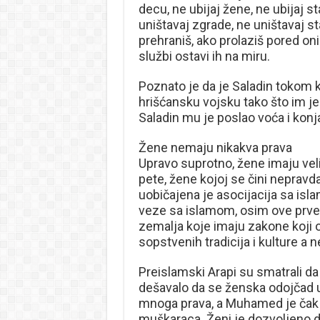
decu, ne ubijaj žene, ne ubijaj st
uništavaj zgrade, ne uništavaj s
prehraniš, ako prolaziš pored oni
službi ostavi ih na miru.
Poznato je da je Saladin tokom 
hrišćansku vojsku tako što im je 
Saladin mu je poslao voća i konj
Žene nemaju nikakva prava
Upravo suprotno, žene imaju vel
pete, žene kojoj se čini nepravda
uobičajena je asocijacija sa is
veze sa islamom, osim ove prve 
zemalja koje imaju zakone koji 
sopstvenih tradicija i kulture a 
Preislamski Arapi su smatrali da
dešavalo da se ženska odojčad ub
mnoga prava, a Muhamed je čak 
muškaraca. Ženi je dozvoljeno da 