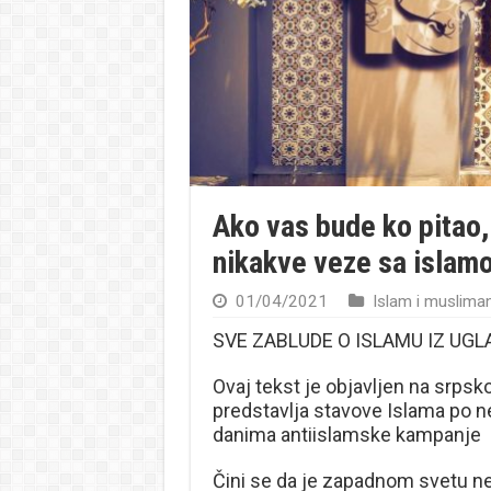
Ako vas bude ko pitao,
nikakve veze sa islam
01/04/2021
Islam i musliman
SVE ZABLUDE O ISLAMU IZ UG
Ovaj tekst je objavljen na srpsk
predstavlja stavove Islama po nek
danima antiislamske kampanje
Čini se da je zapadnom svetu n