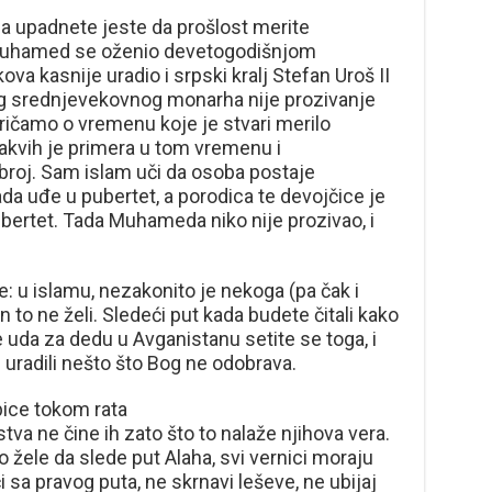
a upadnete jeste da prošlost merite
 Muhamed se oženio devetogodišnjom
ova kasnije uradio i srpski kralj Stefan Uroš II
eg srednjevekovnog monarha nije prozivanje
ričamo o vremenu koje je stvari merilo
akvih je primera u tom vremenu i
broj. Sam islam uči da osoba postaje
a uđe u pubertet, a porodica te devojčice je
ubertet. Tada Muhameda niko nije prozivao, i
e: u islamu, nezakonito je nekoga (pa čak i
n to ne želi. Sledeći put kada budete čitali kako
 uda za dedu u Avganistanu setite se toga, i
 uradili nešto što Bog ne odobrava.
bice tokom rata
tva ne čine ih zato što to nalaže njihova vera.
ko žele da slede put Alaha, svi vernici moraju
ći sa pravog puta, ne skrnavi leševe, ne ubijaj