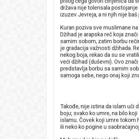
prilog čega govori činjenica da su
država nije tolerisala postojanje 
izuzev Jevreja, a ni njih nije baš
Kuran poziva sve muslimane na 
Džihad je arapska reč koja znači
samim sobom, zatim borbu reči
je gradacija važnosti džihada. R
nekog boja, rekao da su se vratil
veći džihad (duševni). Ovo znači
predstavlja borbu sa samim sobo
samoga sebe, nego onaj koji znač
Takođe, nije istina da islam uč
boju; svako ko umre, na bilo koji
islamu. Čovek koji umre tokom 
ili neko ko pogine u saobraćajno