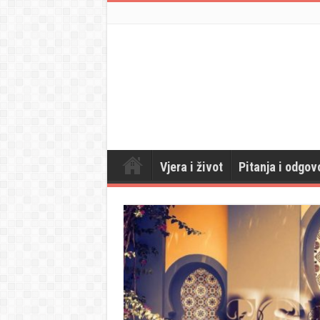
Vjera i život
Pitanja i odgov