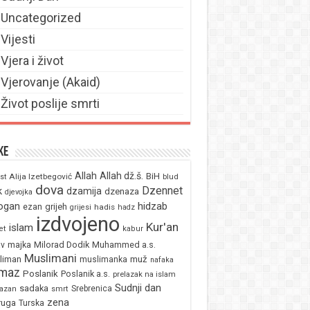
Uncategorized
Vijesti
Vjera i život
Vjerovanje (Akaid)
Život poslije smrti
ke
Allah
Allah dž.š.
BiH
Alija Izetbegović
st
blud
dova
Dzennet
k
dzamija
dzenaza
djevojka
ogan
hidzab
ezan
grijeh
hadis
grijesi
hadz
izdvojeno
Kur'an
islam
et
kabur
majka
Milorad Dodik
Muhammed a.s.
av
Muslimani
liman
muž
muslimanka
nafaka
maz
Poslanik
Poslanik a.s.
prelazak na islam
Sudnji dan
sadaka
Srebrenica
azan
smrt
zena
ruga
Turska