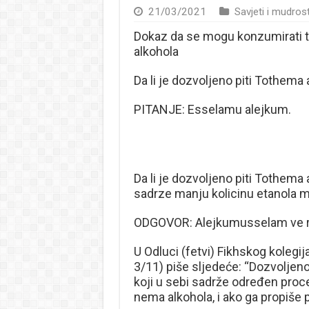
21/03/2021
Savjeti i mudrost
Dokaz da se mogu konzumirati ta
alkohola
Da li je dozvoljeno piti Tothema
PITANJE: Esselamu alejkum.
Da li je dozvoljeno piti Tothema
sadrze manju kolicinu etanola 
ODGOVOR: Alejkumusselam ve ra
U Odluci (fetvi) Fikhskog kolegij
3/11) piše sljedeće: “Dozvoljeno
koji u sebi sadrže određen proce
nema alkohola, i ako ga propiše 