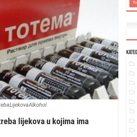
Kateg
rebaLijekovaAlkohol
treba lijekova u kojima ima