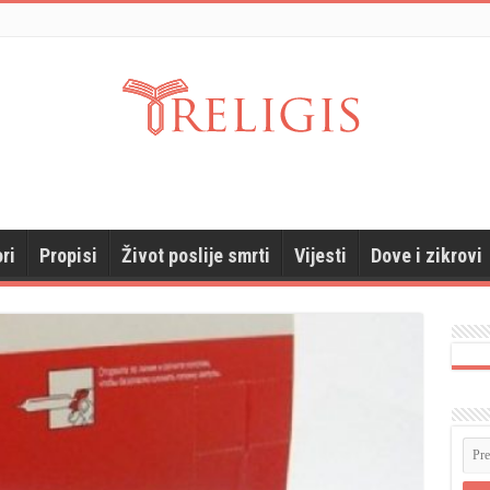
ri
Propisi
Život poslije smrti
Vijesti
Dove i zikrovi