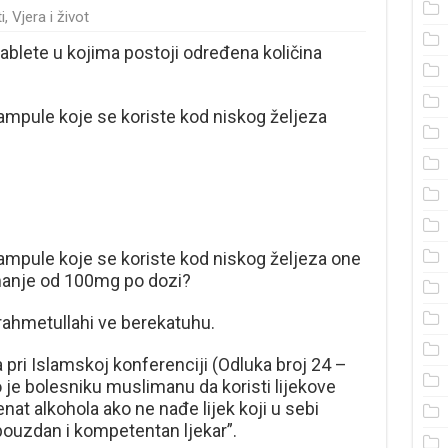
i
,
Vjera i život
blete u kojima postoji određena količina
 ampule koje se koriste kod niskog željeza
 ampule koje se koriste kod niskog željeza one
manje od 100mg po dozi?
hmetullahi ve berekatuhu.
a pri Islamskoj konferenciji (Odluka broj 24 –
 je bolesniku muslimanu da koristi lijekove
nat alkohola ako ne nađe lijek koji u sebi
pouzdan i kompetentan ljekar”.