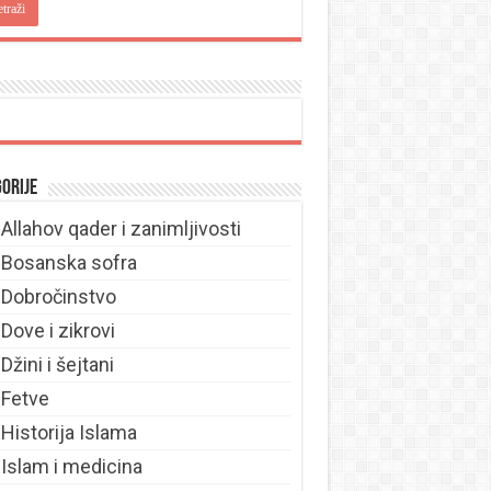
orije
Allahov qader i zanimljivosti
Bosanska sofra
Dobročinstvo
Dove i zikrovi
Džini i šejtani
Fetve
Historija Islama
Islam i medicina