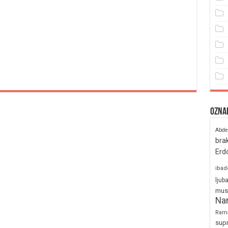
Ozna
Abde
bra
Erd
ibad
ljub
mus
Na
Ram
sup