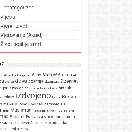
Uncategorized
Vijesti
Vjera i život
Vjerovanje (Akaid)
Život poslije smrti
ke
Allah
Allah dž.š.
BiH
Alija Izetbegović
st
blud
dova
Dzennet
k
dzamija
dzenaza
djevojka
ogan
hidzab
ezan
grijeh
hadis
grijesi
hadz
izdvojeno
Kur'an
islam
et
kabur
majka
Milorad Dodik
Muhammed a.s.
av
Muslimani
liman
muž
muslimanka
nafaka
maz
Poslanik
Poslanik a.s.
prelazak na islam
Sudnji dan
sadaka
Srebrenica
azan
smrt
zena
ruga
Turska