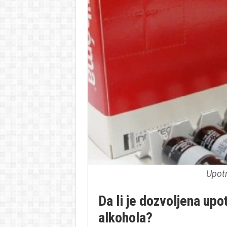
Upot
Da li je dozvoljena upo
alkohola?