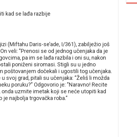
ti kad se lađa razbije
zi (Miftahu Daris-se’ade, I/361), zabilježio još
 On veli: ”Prenosi se od jednog učenjaka da je
ovcima, pa im se lađa razbila i oni su, nakon
tali poniženi siromasi. Stigli su u jedno
 poštovanjem dočekali i ugostili tog učenjaka.
 u svoj grad, pitali su učenjaka: ”Želiš li možda
i neku poruku?” Odgovorio je: ”Naravno! Recite
 onda uzmite imetak koji se neće utopiti kad
o je najbolja trgovačka roba.”