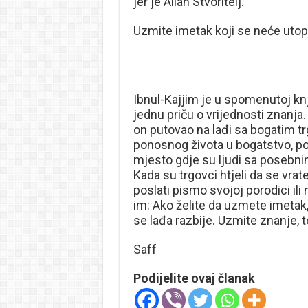
jer je Allah Stvoritelj.”
Uzmite imetak koji se neće utopi
Ibnul-Kajjim je u spomenutoj knji
jednu priču o vrijednosti znanja.
on putovao na lađi sa bogatim trg
ponosnog života u bogatstvo, pos
mjesto gdje su ljudi sa posebnim
Kada su trgovci htjeli da se vrate
poslati pismo svojoj porodici il
im: Ako želite da uzmete imetak,
se lađa razbije. Uzmite znanje, t
Saff
Podijelite ovaj članak