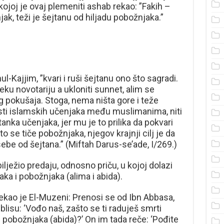
 kojoj je ovaj plemeniti ashab rekao: ”Fakih –
jak, teži je šejtanu od hiljadu pobožnjaka.”
ul-Kajjim, ”kvari i ruši šejtanu ono što sagradi.
eku novotariju a ukloniti sunnet, alim se
g pokušaja. Stoga, nema ništa gore i teže
osti islamskih učenjaka među muslimanima, niti
anka učenjaka, jer mu je to prilika da pokvari
o se tiče pobožnjaka, njegov krajnji cilj je da
be od šejtana.” (Miftah Darus-se’ade, I/269.)
bilježio predaju, odnosno priču, u kojoj dolazi
ka i pobožnjaka (alima i abida).
”Rekao je El-Muzeni: Prenosi se od Ibn Abbasa,
i Iblisu: ‘Vođo naš, zašto se ti raduješ smrti
 pobožnjaka (abida)?’ On im tada reče: ‘Pođite