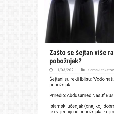
Zašto se šejtan više r
pobožnjak?
11/03/2021
Islamski tekstov
Šejtani su rekli Iblisu: ‘Vođo n
pobožnjak…
Priredio: Abdusamed Nasuf Buša
Islamski učenjak (onaj koji dobro
je i vrjedniji od pobožnjaka koji 