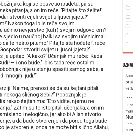
božnjaka koji se posvetio ibadetu, pa su
ka pitanja, a on im reče: ‘Pitajte što želite!’
ar stvoriti cijeli svijet u ljusci jajeta?’
m!’ Nakon toga Iblis reče svojim
 je učinio nevjerstvo (kufr) svojim odgovorom?’
je sjedio u naučnoj halki sa svojim učenicima i
o da te nešto pitamo.’ Pitajte šta hoćete!’, reče
 Gospodar stvoriti svijet u ljusci jajeta?’
is je upitao: ‘A kako?’ Učenjak mu reče: ‘Kada
di! – i ono bude.’ Iblis tada reče ostalim
Ozna
j pobožnjak nije u stanju spasiti samog sebe, a
 mnogih ljudi.”’
Abde
bra
rziji. Naime, prenosi se da su šejtani pitali
Erd
iti nekoga sličnog Sebi?” Pobožnjak je
ibad
lis rekao šejtanima: ”Eto vidite, njemu ne
ljub
nja.” Zatim su to isto pitali učenjaka, a on im
mus
smisleno i nelogično, jer ako bi Allah stvorio
Na
renje, a da bude stvorenje i da pored toga bude
Ram
o je stvorenje, onda ne može biti slično Allahu,
sup