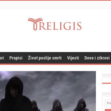
ori
Propisi
Život poslije smrti
Vijesti
Dove i zikrovi