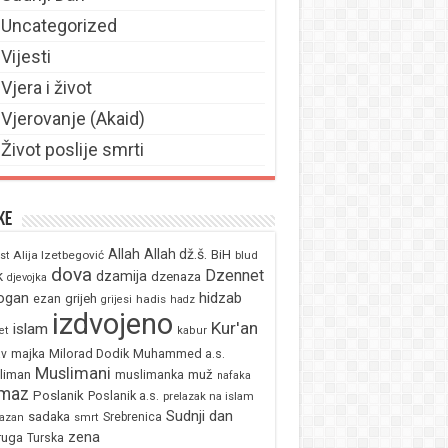
Uncategorized
Vijesti
Vjera i život
Vjerovanje (Akaid)
Život poslije smrti
ke
Allah
Allah dž.š.
BiH
Alija Izetbegović
st
blud
dova
Dzennet
k
dzamija
dzenaza
djevojka
ogan
hidzab
ezan
grijeh
hadis
grijesi
hadz
izdvojeno
Kur'an
islam
et
kabur
majka
Milorad Dodik
Muhammed a.s.
av
Muslimani
liman
muž
muslimanka
nafaka
maz
Poslanik
Poslanik a.s.
prelazak na islam
Sudnji dan
sadaka
Srebrenica
azan
smrt
zena
ruga
Turska