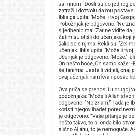
sa mnom!’ Došli su do jednog po
zatražili dozvolu da mu postave ne
Iblis ga upita: ‘Može li tvoj Gospod
Pobožnjak je odgovorio: ‘Ne zna
sljedbenicima: ‘Zar ne vidite da
Zatim su otišli do učenjaka koji 
šalio se s njima. Rekli su: ‘Želim
učenjak. Iblis upita: ‘Može li tvoj
Učenjak je odgovorio: ‘Može.’ Ibl
On nešto hoće, On samo kaže: -Bu
šejtanima: ‘Jeste li vidjeli, ona
ovaj učenjak nam kvari posao kod
Ova priča se prenosi i u drugoj ve
pobožnjaka: ”Može li Allah stvor
odgovorio: ”Ne znam.” Tada je Ib
koristi njegov ibadet pored nezna
je odgovorio: ”Vaše pitanje je be
nešto takvo, to bi onda bilo stvo
slično Allahu, to je nemoguće. Ak