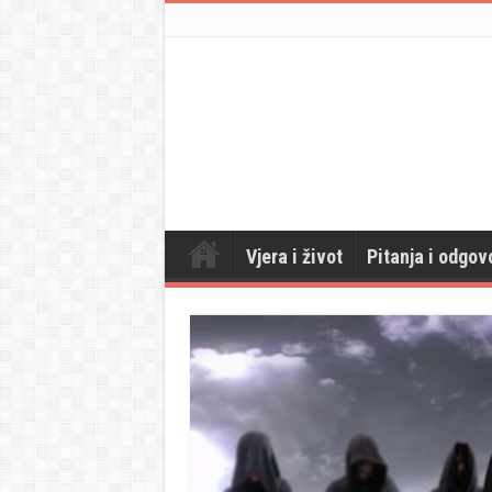
Vjera i život
Pitanja i odgov