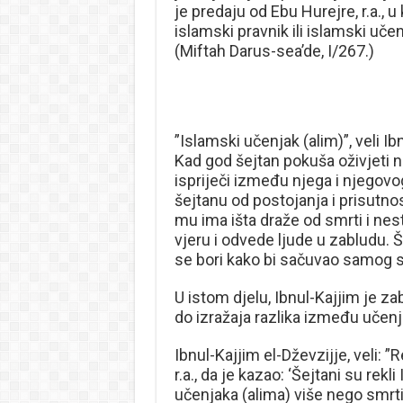
je predaju od Ebu Hurejre, r.a., u
islamski pravnik ili islamski učen
(Miftah Darus-sea’de, I/267.)
”Islamski učenjak (alim)”, veli Ibn
Kad god šejtan pokuša oživjeti n
ispriječi između njega i njegovo
šejtanu od postojanja i prisutn
mu ima išta draže od smrti i nest
vjeru i odvede ljude u zabludu. Št
se bori kako bi sačuvao samog se
U istom djelu, Ibnul-Kajjim je za
do izražaja razlika između učenja
Ibnul-Kajjim el-Dževzijje, veli: 
r.a., da je kazao: ‘Šejtani su rekl
učenjaka (alima) više nego smrti