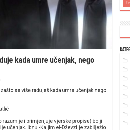
Kateg
aduje kada umre učenjak, nego
i
aš, zašto se više raduješ kada umre učenjak nego
tlić
 razumije i primjenjuje vjerske propise) bolji
nije učenjak. Ibnul-Kajjim el-Dževzijje zabilježio