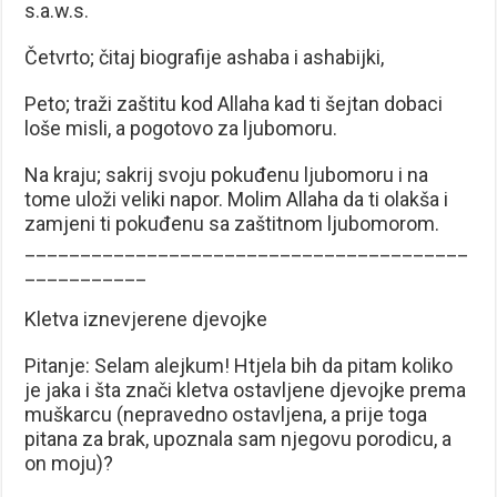
s.a.w.s.
Četvrto; čitaj biografije ashaba i ashabijki,
Peto; traži zaštitu kod Allaha kad ti šejtan dobaci
loše misli, a pogotovo za ljubomoru.
Na kraju; sakrij svoju pokuđenu ljubomoru i na
tome uloži veliki napor. Molim Allaha da ti olakša i
zamjeni ti pokuđenu sa zaštitnom ljubomorom.
________________________________________
___________
Kletva iznevjerene djevojke
Pitanje: Selam alejkum! Htjela bih da pitam koliko
je jaka i šta znači kletva ostavljene djevojke prema
muškarcu (nepravedno ostavljena, a prije toga
pitana za brak, upoznala sam njegovu porodicu, a
on moju)?