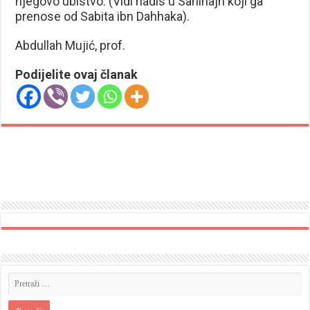
njegovo ubistvo. (Vidi hadis u Sahihajn koji ga
prenose od Sabita ibn Dahhaka).
Abdullah Mujić, prof.
Podijelite ovaj članak