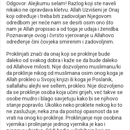
Odgovor: Alejkumu selam! Razlog koji ste naveli
nikako ne opravdava kletvu. Allah Uzvišeni je Onaj
koji određuje i treba biti zadovoljan Njegovom
odredbom jer neće nam se desiti osim ono što
nam je Allah propisao a od toga je udaja i ženidba.
Poznavanje ovog i čvrsto vjerovanje u Allahovo
određenje čini čovjeka smirenim i zadovoljnim.
Proklinjati znači da onaj koji se proklinje bude
daleko od svakog dobra i kaže se da bude daleko
od Allahove milosti. Nije dozvoljeno muslimanu/ki
da proklinje nikog od muslimana osim onog koga je
Allah prokleo u Svojoj knjizi ili koga je Poslanik,
sallallahu alejhi we sellem, prokleo. Nije dozvoljeno
da se proklinje osoba koja učini grijeh, već takve se
osobe mudro i blago savjetuju kako bi se njihovo
stanje popravilo. Ukoliko neko proklete nekog ko to
ne zaslužuje, neka zna da postoji opasnost da se
vrati na onog ko proklinje. Proklinjanje nije osobina
vjernika i prolinjanje jednog vjernika je kao i