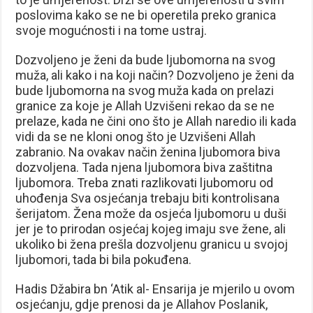
poslovima kako se ne bi operetila preko granica
svoje mogućnosti i na tome ustraj.
Dozvoljeno je ženi da bude ljubomorna na svog
muža, ali kako i na koji način? Dozvoljeno je ženi da
bude ljubomorna na svog muža kada on prelazi
granice za koje je Allah Uzvišeni rekao da se ne
prelaze, kada ne čini ono što je Allah naredio ili kada
vidi da se ne kloni onog što je Uzvišeni Allah
zabranio. Na ovakav način ženina ljubomora biva
dozvoljena. Tada njena ljubomora biva zaštitna
ljubomora. Treba znati razlikovati ljubomoru od
uhođenja Sva osjećanja trebaju biti kontrolisana
šerijatom. Žena može da osjeća ljubomoru u duši
jer je to prirodan osjećaj kojeg imaju sve žene, ali
ukoliko bi žena prešla dozvoljenu granicu u svojoj
ljubomori, tada bi bila pokuđena.
Hadis Džabira bn ‘Atik al- Ensarija je mjerilo u ovom
osjećanju, gdje prenosi da je Allahov Poslanik,