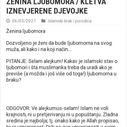
ŽENINA LJUBOMORA / KLETVA
IZNEVJERENE DJEVOJKE
06/03/2021
Islamski brak i porodica
Ženina ljubomora
Dozvoljeno je ženi da bude ljubomorna na svog
muža, ali kako i na koji način…
PITANJE: Selam alejkum! Kakav je islamski stav o
ljubomori i šta muslimanka treba da uradi ako je
previše (a možda i još više od toga!) ljubomorna u
braku?
ODGOVOR: Ve alejkumus-selam! Islam ne voli
krajnosti, ni u pretjerivanju ni u popuštanju. Zladna
sredina je najbolja; tj. onako kako je Allah propisao,
to je umjerenost. Drži se ove umjerenosti u svim