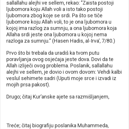
sallallahu alejhi ve sellem, rekao: ”Zaista postoji
ljubomora koju Allah voli a isto tako postoji
ljubomora zbog koje se srdi. Pa što se tiče
ljubomore koju Allah voli, to je ona ljubomora u
kojoj ima razlog za sumnju, a ona ljubomora koja
Allaha srdi jeste ona ljubomora u kojoj nema
razloga za sumnju.” (Hasen Hadis, al-Irva’, 7/80.)
Prvo što bi trebala da uradiš ka tvom putu
poravljanja ovog osjećaja jeste dova. Dovi da te
Allah izliječi ovog problema. Poslanik, sallallahu
alejhi ve sellem, je dovio i ovom dovom: Vehdi kalbi
veslul sehimete sadri (Uputi moje srce i izvadi iz
mojih prsa pakost).
Drugo; čitaj Kur’anske ajete sa razmišljanjem,
Treće; čitaj biografiju poslanika Muhammeda,