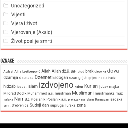
Uncategorized
Vijesti
Vjera i život
Vjerovanje (Akaid)
Život poslije smrti
Oznake
dova
brak
Allah
Allah dž.š.
BiH
Alija Izetbegović
Abdest
blud
djevojka
Dzennet
Erdogan
dzamija
dzenaza
ezan
grijeh
hadis
grijesi
hadz
izdvojeno
Kur'an
hidzab
islam
majka
ljubav
ibadet
kabur
Muslimani
Milorad Dodik
Muhammed a.s.
musliman
muž
muslimanka
Namaz
Poslanik
Poslanik a.s.
sadaka
nafaka
prelazak na islam
Ramazan
Sudnji dan
zena
supruga
Srebrenica
Turska
smrt