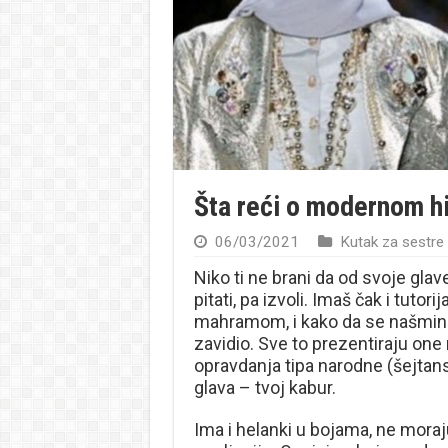
Šta reći o modernom h
06/03/2021
Kutak za sestre
Niko ti ne brani da od svoje glav
pitati, pa izvoli. Imaš čak i tuto
mahramom, i kako da se našminkaš
zavidio. Sve to prezentiraju one 
opravdanja tipa narodne (šejtan
glava – tvoj kabur.
Ima i helanki u bojama, ne moraju