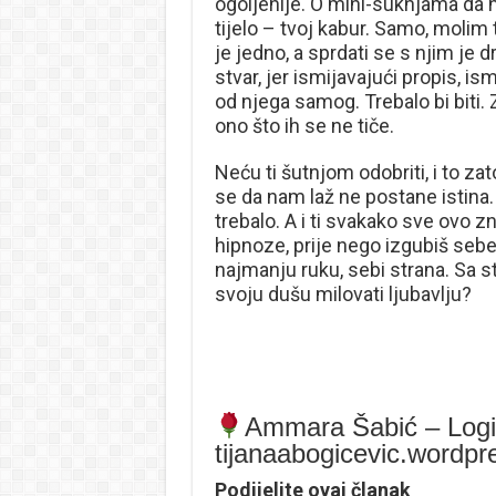
ogoljenije. O mini-suknjama da n
tijelo – tvoj kabur. Samo, molim 
je jedno, a sprdati se s njim je d
stvar, jer ismijavajući propis, 
od njega samog. Trebalo bi biti. Z
ono što ih se ne tiče.
Neću ti šutnjom odobriti, i to zat
se da nam laž ne postane istina. A
trebalo. A i ti svakako sve ovo z
hipnoze, prije nego izgubiš sebe. 
najmanju ruku, sebi strana. Sa s
svoju dušu milovati ljubavlju?
Ammara Šabić – Logi
tijanaabogicevic.wordp
Podijelite ovaj članak