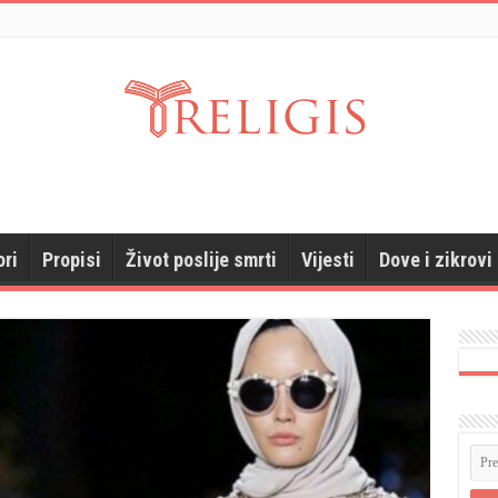
ori
Propisi
Život poslije smrti
Vijesti
Dove i zikrovi