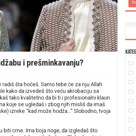
Kateg
idžabu i prešminkavanju?
e radiš šta hoćeš. Samo tebe će za nju Allah
rijale kako da izvedeš što veću akrobaciju sa
 tako kvalitetno da bi ti i profesionalni klaun
na koje se ugledaš i zbog njih misliš da imaš
ske) izreke “kad može hodža…” Slobodno, tvoja
 biti crne. Ima boja noge, da izgledaš što