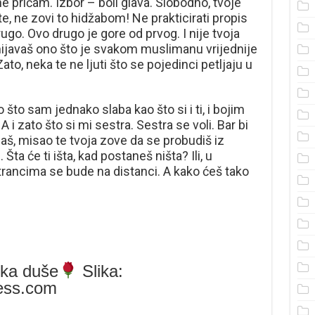
e pričam. Izbor – boli glava. Slobodno, tvoje
te, ne zovi to hidžabom! Ne prakticirati propis
rugo. Ovo drugo je gore od prvog. I nije tvoja
ismijavaš ono što je svakom muslimanu vrijednije
ato, neka te ne ljuti što se pojedinci petljaju u
o što sam jednako slaba kao što si i ti, i bojim
 i zato što si mi sestra. Sestra se voli. Bar bi
naš, misao te tvoja zove da se probudiš iz
Šta će ti išta, kad postaneš ništa? Ili, u
trancima se bude na distanci. A kako ćeš tako
ka duše
Slika:
ress.com