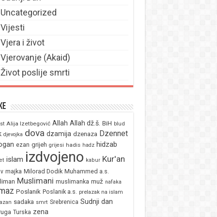
Uncategorized
Vijesti
Vjera i život
Vjerovanje (Akaid)
Život poslije smrti
ke
Allah
Allah dž.š.
BiH
Alija Izetbegović
st
blud
dova
Dzennet
k
dzamija
dzenaza
djevojka
ogan
hidzab
ezan
grijeh
hadis
grijesi
hadz
izdvojeno
Kur'an
islam
et
kabur
majka
Milorad Dodik
Muhammed a.s.
av
Muslimani
liman
muž
muslimanka
nafaka
maz
Poslanik
Poslanik a.s.
prelazak na islam
Sudnji dan
sadaka
Srebrenica
azan
smrt
zena
ruga
Turska