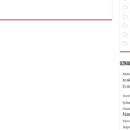
Ozna
Abde
bra
Erd
ibad
ljub
mus
Na
Ram
sup