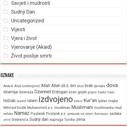
Savjeti i mudrosti
Sudnji Dan
Uncategorized
Vijesti
Vjera i život
Vjerovanje (Akaid)
Život poslije smrti
Oznake
dova
brak
Allah
Allah dž.š.
BiH
Alija Izetbegović
Abdest
blud
djevojka
Dzennet
Erdogan
dzamija
dzenaza
ezan
grijeh
hadis
grijesi
hadz
izdvojeno
Kur'an
hidzab
islam
majka
ljubav
ibadet
kabur
Muslimani
Milorad Dodik
Muhammed a.s.
musliman
muž
muslimanka
Namaz
Poslanik
Poslanik a.s.
sadaka
nafaka
prelazak na islam
Ramazan
Sudnji dan
zena
supruga
Srebrenica
Turska
smrt