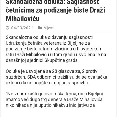
Skandalozna odluka: Saglasnost
četnicima za podizanje biste Draži
Mihailoviću
04/03/2021
Vijesti
Skandalozna odluka o davanju saglasnosti
Udruženja četnika veterana iz Bijeljine za
podizanje biste ratnom zločincu u II svjetskom
ratu Draži Mihailoviću u tom gradu usvojena je na
današnjoj sjednici Skupštine grada.
Odluka je usvojena sa 28 glasova za, 2 protiv i 1
suzdržan. SDA odbornici tražili su da se ova tačka
ukloni i da se uopšte o njoj ne raspravlja.
”Ne znam zašto je ovo teška tema, mi u Bijeljini
imamo već dugo trg đenerala Draže Mihailovića i
niko nikada nije uputio nikakvu inicijativu za