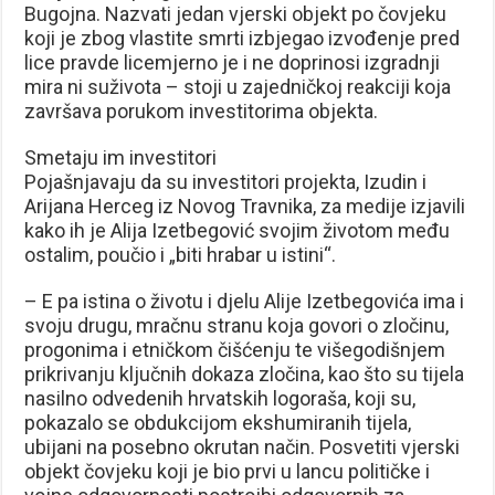
Bugojna. Nazvati jedan vjerski objekt po čovjeku
koji je zbog vlastite smrti izbjegao izvođenje pred
lice pravde licemjerno je i ne doprinosi izgradnji
mira ni suživota – stoji u zajedničkoj reakciji koja
završava porukom investitorima objekta.
Smetaju im investitori
Pojašnjavaju da su investitori projekta, Izudin i
Arijana Herceg iz Novog Travnika, za medije izjavili
kako ih je Alija Izetbegović svojim životom među
ostalim, poučio i „biti hrabar u istini“.
– E pa istina o životu i djelu Alije Izetbegovića ima i
svoju drugu, mračnu stranu koja govori o zločinu,
progonima i etničkom čišćenju te višegodišnjem
prikrivanju ključnih dokaza zločina, kao što su tijela
nasilno odvedenih hrvatskih logoraša, koji su,
pokazalo se obdukcijom ekshumiranih tijela,
ubijani na posebno okrutan način. Posvetiti vjerski
objekt čovjeku koji je bio prvi u lancu političke i