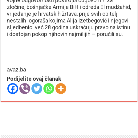
vojne odgovornosti postrojbi odgovornih za
zločine, bošnjačke Armije BiH i odreda El mudžahid,
vrijeđanje je hrvatskih žrtava, prije svih obitelji
nestalih logoraša kojima Alija Izetbegović i njegovi
sljedbenici već 28 godina uskraćuju pravo na istinu
i dostojan pokop njihovih najmilijih – poručili su.
avaz.ba
Podijelite ovaj članak