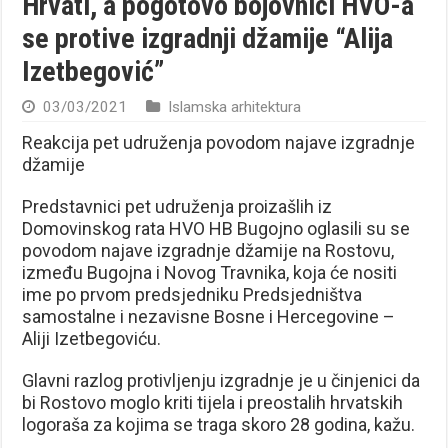
Hrvati, a pogotovo bojovnici HVO-a
se protive izgradnji džamije “Alija
Izetbegović”
03/03/2021
Islamska arhitektura
Reakcija pet udruženja povodom najave izgradnje
džamije
Predstavnici pet udruženja proizašlih iz
Domovinskog rata HVO HB Bugojno oglasili su se
povodom najave izgradnje džamije na Rostovu,
između Bugojna i Novog Travnika, koja će nositi
ime po prvom predsjedniku Predsjedništva
samostalne i nezavisne Bosne i Hercegovine –
Aliji Izetbegoviću.
Glavni razlog protivljenju izgradnje je u činjenici da
bi Rostovo moglo kriti tijela i preostalih hrvatskih
logoraša za kojima se traga skoro 28 godina, kažu.