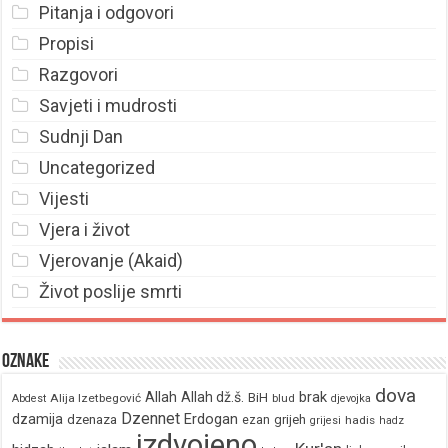
Pitanja i odgovori
Propisi
Razgovori
Savjeti i mudrosti
Sudnji Dan
Uncategorized
Vijesti
Vjera i život
Vjerovanje (Akaid)
Život poslije smrti
Oznake
dova
brak
Allah
Allah dž.š.
BiH
Alija Izetbegović
Abdest
blud
djevojka
Dzennet
Erdogan
dzamija
dzenaza
ezan
grijeh
hadis
grijesi
hadz
izdvojeno