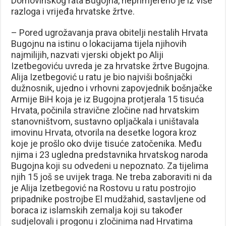
Domovinskog rata Bugojna, neprimjereno je iz više
razloga i vrijeđa hrvatske žrtve.
– Pored ugrožavanja prava obitelji nestalih Hrvata
Bugojnu na istinu o lokacijama tijela njihovih
najmilijih, nazvati vjerski objekt po Aliji
Izetbegoviću uvreda je za hrvatske žrtve Bugojna.
Alija Izetbegović u ratu je bio najviši bošnjački
dužnosnik, ujedno i vrhovni zapovjednik bošnjačke
Armije BiH koja je iz Bugojna protjerala 15 tisuća
Hrvata, počinila stravične zločine nad hrvatskim
stanovništvom, sustavno opljačkala i uništavala
imovinu Hrvata, otvorila na desetke logora kroz
koje je prošlo oko dvije tisuće zatočenika. Među
njima i 23 ugledna predstavnika hrvatskog naroda
Bugojna koji su odvedeni u nepoznato. Za tijelima
njih 15 još se uvijek traga. Ne treba zaboraviti ni da
je Alija Izetbegović na Rostovu u ratu postrojio
pripadnike postrojbe El mudžahid, sastavljene od
boraca iz islamskih zemalja koji su također
sudjelovali i progonu i zločinima nad Hrvatima