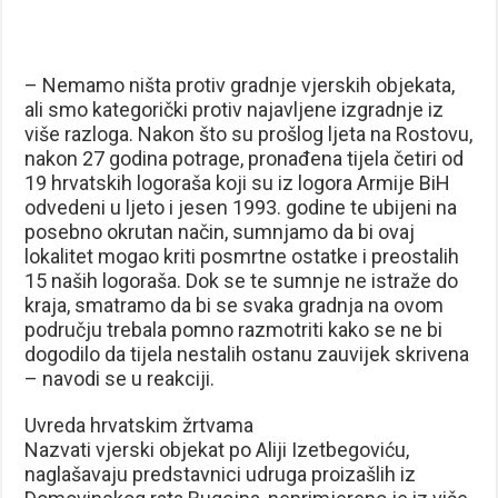
– Nemamo ništa protiv gradnje vjerskih objekata,
ali smo kategorički protiv najavljene izgradnje iz
više razloga. Nakon što su prošlog ljeta na Rostovu,
nakon 27 godina potrage, pronađena tijela četiri od
19 hrvatskih logoraša koji su iz logora Armije BiH
odvedeni u ljeto i jesen 1993. godine te ubijeni na
posebno okrutan način, sumnjamo da bi ovaj
lokalitet mogao kriti posmrtne ostatke i preostalih
15 naših logoraša. Dok se te sumnje ne istraže do
kraja, smatramo da bi se svaka gradnja na ovom
području trebala pomno razmotriti kako se ne bi
dogodilo da tijela nestalih ostanu zauvijek skrivena
– navodi se u reakciji.
Uvreda hrvatskim žrtvama
Nazvati vjerski objekat po Aliji Izetbegoviću,
naglašavaju predstavnici udruga proizašlih iz