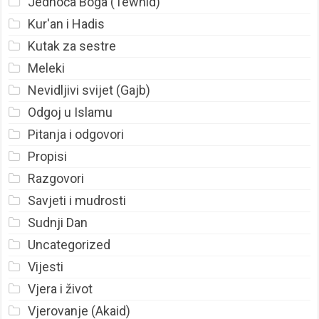
Jednoća Boga (Tewhid)
Kur'an i Hadis
Kutak za sestre
Meleki
Nevidljivi svijet (Gajb)
Odgoj u Islamu
Pitanja i odgovori
Propisi
Razgovori
Savjeti i mudrosti
Sudnji Dan
Uncategorized
Vijesti
Vjera i život
Vjerovanje (Akaid)