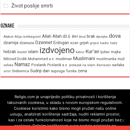
Život poslije smrti
Oznake
dova
brak
Allah
Allah dž.š.
BiH
Alija Izetbegović
Abdest
blud
djevojka
Dzennet
Erdogan
dzamija
dzenaza
ezan
grijeh
hadis
grijesi
hadz
izdvojeno
Kur'an
hidzab
islam
majka
ljubav
ibadet
kabur
Muslimani
Milorad Dodik
Muhammed a.s.
musliman
muž
muslimanka
Namaz
Poslanik
Poslanik a.s.
sadaka
nafaka
prelazak na islam
Ramazan
Sudnji dan
zena
supruga
Srebrenica
Turska
smrt
Religis.com je unaprijedio politiku privatnosti i korištenja
takozvanih cookiesa, u skladu s novom europskom regulativom.
Cookiese koristimo kako bismo mogli pružati našu online
uslugu, analizirati korištenje sadržaja, nuditi reklamni prostor,
kao i za ostale funkcionalnosti koje ne bismo mogli pružati bez
cookiesa. Daljnjim korištenjem ovog portala pristajete na