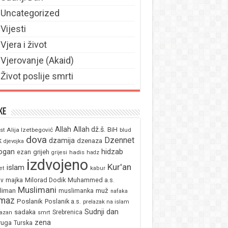
Uncategorized
Vijesti
Vjera i život
Vjerovanje (Akaid)
Život poslije smrti
ke
Allah
Allah dž.š.
BiH
Alija Izetbegović
st
blud
dova
Dzennet
k
dzamija
dzenaza
djevojka
ogan
hidzab
ezan
grijeh
hadis
grijesi
hadz
izdvojeno
Kur'an
islam
et
kabur
majka
Milorad Dodik
Muhammed a.s.
av
Muslimani
liman
muž
muslimanka
nafaka
maz
Poslanik
Poslanik a.s.
prelazak na islam
Sudnji dan
sadaka
Srebrenica
azan
smrt
zena
ruga
Turska