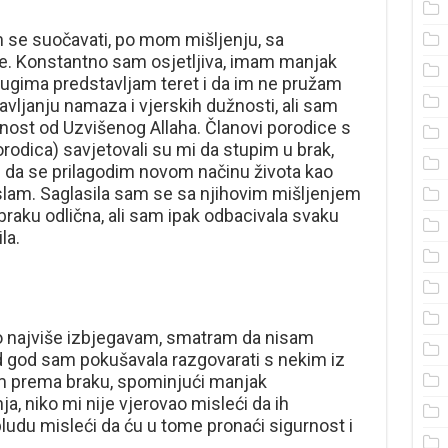
 se suočavati, po mom mišljenju, sa
e. Konstantno sam osjetljiva, imam manjak
gima predstavljam teret i da im ne pružam
avljanju namaza i vjerskih dužnosti, ali sam
enost od Uzvišenog Allaha. Članovi porodice s
rodica) savjetovali su mi da stupim u brak,
 da se prilagodim novom načinu života kao
slam. Saglasila sam se sa njihovim mišljenjem
braku odlična, ali sam ipak odbacivala svaku
la.
to najviše izbjegavam, smatram da nisam
d god sam pokušavala razgovarati s nekim iz
am prema braku, spominjući manjak
 niko mi nije vjerovao misleći da ih
du misleći da ću u tome pronaći sigurnost i