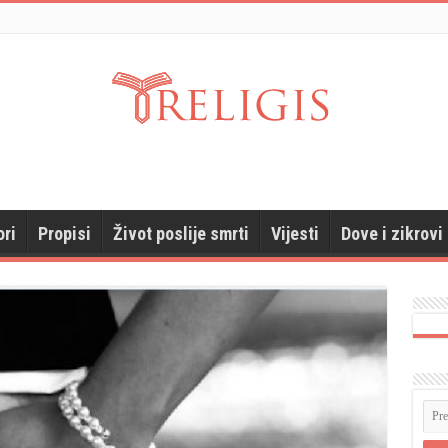
ori
Propisi
Život poslije smrti
Vijesti
Dove i zikrovi