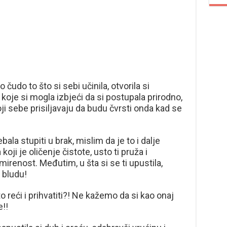
 čudo to što si sebi učinila, otvorila si
i koje si mogla izbjeći da si postupala prirodno,
oji sebe prisiljavaju da budu čvrsti onda kad se
ala stupiti u brak, mislim da je to i dalje
koji je oličenje čistote, usto ti pruža i
smirenost. Međutim, u šta si se ti upustila,
e bludu!
 reći i prihvatiti?! Ne kažemo da si kao onaj
e!!