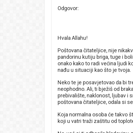
Odgovor:
Hvala Allahu!
Poštovana čitateljice, nije nikakvo
pandorinu kutiju briga, tuge i bol
onako kako to radi većina ljudi k
nađu u situaciji kao što je tvoja.
Neko te je posavjetovao da bi treb
neophodno. Ali, ti bježiš od braka 
prebivalište, naklonost, ljubav i 
poštovana čitateljice, odala si s
Koja normalna osoba će takvo što
koji u vatri traži zaštitu od toplot