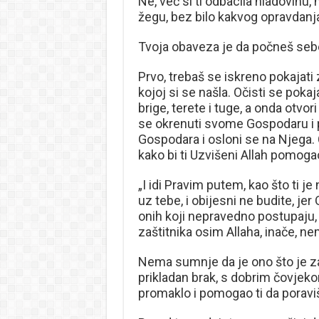
Ne, već si ti odbacila hladovinu, 
žegu, bez bilo kakvog opravdanja i
Tvoja obaveza je da počneš sebe
Prvo, trebaš se iskreno pokajati 
kojoj si se našla. Očisti se pok
brige, terete i tuge, a onda otvor
se okrenuti svome Gospodaru i p
Gospodara i osloni se na Njega. Či
kako bi ti Uzvišeni Allah pomoga
„I idi Pravim putem, kao što ti je
uz tebe, i obijesni ne budite, jer
onih koji nepravedno postupaju, 
zaštitnika osim Allaha, inače, 
Nema sumnje da je ono što je za t
prikladan brak, s dobrim čovjekom
promaklo i pomogao ti da poraviš