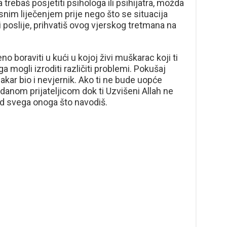
 trebaš posjetiti psihologa ili psihijatra, možda
isnim liječenjem prije nego što se situacija
 i poslije, prihvatiš ovog vjerskog tretmana na
 boraviti u kući u kojoj živi muškarac koji ti
ga mogli izroditi različiti problemi. Pokušaj
 makar bio i nevjernik. Ako ti ne bude uopće
danom prijateljicom dok ti Uzvišeni Allah ne
od svega onoga što navodiš.