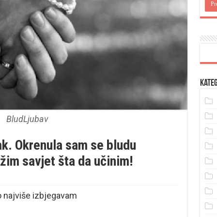
Kateg
BludLjubav
k. Okrenula sam se bludu
ažim savjet šta da učinim!
o najviše izbjegavam