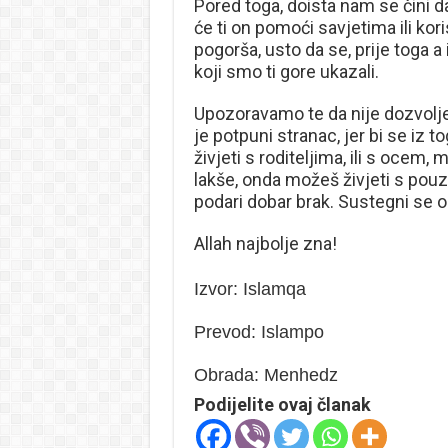
Pored toga, doista nam se čini da
će ti on pomoći savjetima ili kor
pogorša, usto da se, prije toga a
koji smo ti gore ukazali.
Upozoravamo te da nije dozvoljeno
je potpuni stranac, jer bi se iz to
živjeti s roditeljima, ili s ocem,
lakše, onda možeš živjeti s pouz
podari dobar brak. Sustegni se 
Allah najbolje zna!
Izvor: Islamqa
Prevod: Islampo
Obrada: Menhedz
Podijelite ovaj članak