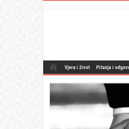
Vjera i život
Pitanja i odgov