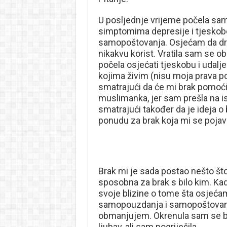
U posljednje vrijeme počela sam
simptomima depresije i tjeskob
samopoštovanja. Osjećam da dru
nikakvu korist. Vratila sam se ob
počela osjećati tjeskobu i udalj
kojima živim (nisu moja prava po
smatrajući da će mi brak pomoći
muslimanka, jer sam prešla na i
smatrajući također da je ideja o 
ponudu za brak koja mi se pojavi
Brak mi je sada postao nešto š
sposobna za brak s bilo kim. Ka
svoje blizine o tome šta osjeć
samopouzdanja i samopoštovanja,
obmanjujem. Okrenula sam se blu
ljubav, ali sam pogriješila.