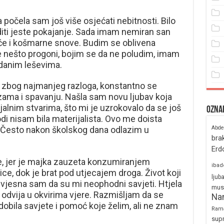
 počela sam još više osjećati nebitnosti. Bilo
iti jeste pokajanje. Sada imam nemiran san
e i košmarne snove. Budim se oblivena
nešto progoni, bojim se da ne poludim, imam
danim leševima.
zbog najmanjeg razloga, konstantno se
ama i spavanju. Našla sam novu ljubav koja
jalnim stvarima, što mi je uzrokovalo da se još
Ozna
di nisam bila materijalista. Ovo me doista
. Često nakon školskog dana odlazim u
Abde
bra
Erd
, jer je majka zauzeta konzumiranjem
ibad
jice, dok je brat pod utjecajem droga. Život koji
ljub
svjesna sam da su mi neophodni savjeti. Htjela
mus
e odvija u okvirima vjere. Razmišljam da se
Na
 dobila savjete i pomoć koje želim, ali ne znam
Ram
sup