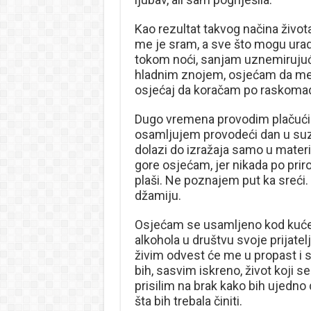
Kao rezultat takvog načina života
me je sram, a sve što mogu urad
tokom noći, sanjam uznemirujuć
hladnim znojem, osjećam da me 
osjećaj da koračam po raskoma
Dugo vremena provodim plačući 
osamljujem provodeći dan u suz
dolazi do izražaja samo u materi
gore osjećam, jer nikada po priro
plaši. Ne poznajem put ka sreći
džamiju.
Osjećam se usamljeno kod kuće
alkohola u društvu svoje prijatel
živim odvest će me u propast i 
bih, sasvim iskreno, život koji s
prisilim na brak kako bih ujedno
šta bih trebala činiti.