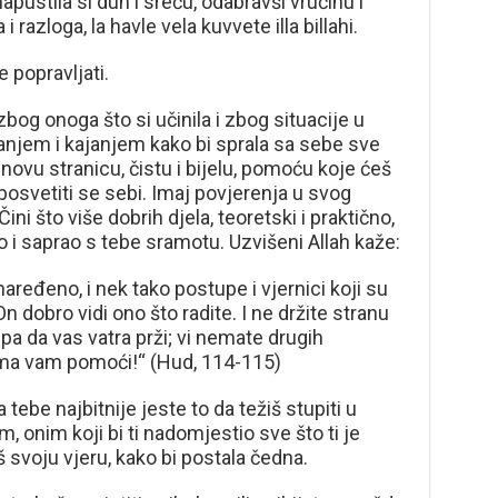
napustila si duh i sreću, odabravši vrućinu i
 razloga, la havle vela kuvvete illa billahi.
 popravljati.
zbog onoga što si učinila i zbog situacije u
ajanjem i kajanjem kako bi sprala sa sebe sve
i novu stranicu, čistu i bijelu, pomoću koje ćeš
osvetiti se sebi. Imaj povjerenja u svog
ni što više dobrih djela, teoretski i praktično,
o i saprao s tebe sramotu. Uzvišeni Allah kaže:
 naređeno, i nek tako postupe i vjernici koji su
 On dobro vidi ono što radite. I ne držite stranu
pa da vas vatra prži; vi nemate drugih
nema vam pomoći!“ (Hud, 114-115)
ebe najbitnije jeste to da težiš stupiti u
, onim koji bi ti nadomjestio sve što ti je
 svoju vjeru, kako bi postala čedna.