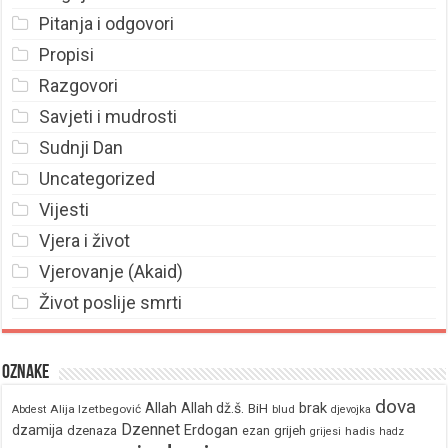
Pitanja i odgovori
Propisi
Razgovori
Savjeti i mudrosti
Sudnji Dan
Uncategorized
Vijesti
Vjera i život
Vjerovanje (Akaid)
Život poslije smrti
Oznake
dova
brak
Allah
Allah dž.š.
BiH
Alija Izetbegović
Abdest
blud
djevojka
Dzennet
Erdogan
dzamija
dzenaza
ezan
grijeh
hadis
grijesi
hadz