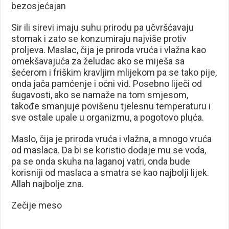
bezosjećajan
Sir ili sirevi imaju suhu prirodu pa učvršćavaju
stomak i zato se konzumiraju najviše protiv
proljeva. Maslac, čija je priroda vruća i vlažna kao
omekšavajuća za želudac ako se miješa sa
šećerom i friškim kravljim mlijekom pa se tako pije,
onda jača pamćenje i očni vid. Posebno liječi od
šugavosti, ako se namaže na tom smjesom,
takođe smanjuje povišenu tjelesnu temperaturu i
sve ostale upale u organizmu, a pogotovo pluća.
Maslo, čija je priroda vruća i vlažna, a mnogo vruća
od maslaca. Da bi se koristio dodaje mu se voda,
pa se onda skuha na laganoj vatri, onda bude
korisniji od maslaca a smatra se kao najbolji lijek.
Allah najbolje zna.
Zečije meso