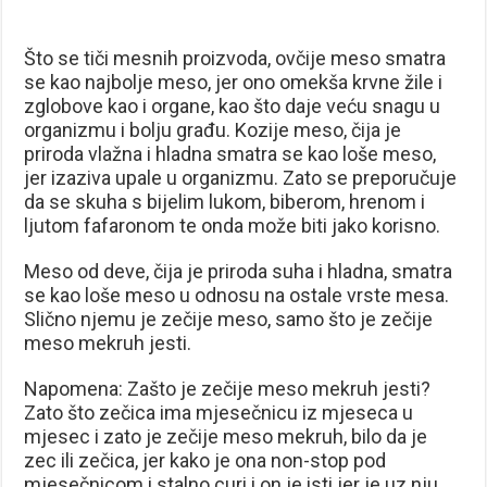
Što se tiči mesnih proizvoda, ovčije meso smatra
se kao najbolje meso, jer ono omekša krvne žile i
zglobove kao i organe, kao što daje veću snagu u
organizmu i bolju građu. Kozije meso, čija je
priroda vlažna i hladna smatra se kao loše meso,
jer izaziva upale u organizmu. Zato se preporučuje
da se skuha s bijelim lukom, biberom, hrenom i
ljutom fafaronom te onda može biti jako korisno.
Meso od deve, čija je priroda suha i hladna, smatra
se kao loše meso u odnosu na ostale vrste mesa.
Slično njemu je zečije meso, samo što je zečije
meso mekruh jesti.
Napomena: Zašto je zečije meso mekruh jesti?
Zato što zečica ima mjesečnicu iz mjeseca u
mjesec i zato je zečije meso mekruh, bilo da je
zec ili zečica, jer kako je ona non-stop pod
mjesečnicom i stalno curi i on je isti jer je uz nju.