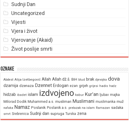
Sudnji Dan
Uncategorized
Vijesti
Vjera i život
Vjerovanje (Akaid)
Život poslije smrti
Oznake
dova
brak
Allah
Allah dž.š.
BiH
Alija Izetbegović
Abdest
blud
djevojka
Dzennet
Erdogan
dzamija
dzenaza
ezan
grijeh
hadis
grijesi
hadz
izdvojeno
Kur'an
hidzab
islam
majka
ljubav
ibadet
kabur
Muslimani
Milorad Dodik
Muhammed a.s.
musliman
muž
muslimanka
Namaz
Poslanik
Poslanik a.s.
sadaka
nafaka
prelazak na islam
Ramazan
Sudnji dan
zena
supruga
Srebrenica
Turska
smrt