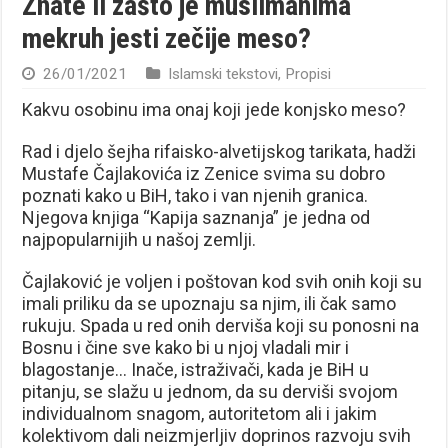
Znate li zašto je muslimanima
mekruh jesti zečije meso?
26/01/2021
Islamski tekstovi
,
Propisi
Kakvu osobinu ima onaj koji jede konjsko meso?
Rad i djelo šejha rifaisko-alvetijskog tarikata, hadži
Mustafe Čajlakovića iz Zenice svima su dobro
poznati kako u BiH, tako i van njenih granica.
Njegova knjiga “Kapija saznanja” je jedna od
najpopularnijih u našoj zemlji.
Čajlaković je voljen i poštovan kod svih onih koji su
imali priliku da se upoznaju sa njim, ili čak samo
rukuju. Spada u red onih derviša koji su ponosni na
Bosnu i čine sve kako bi u njoj vladali mir i
blagostanje… Inače, istraživači, kada je BiH u
pitanju, se slažu u jednom, da su derviši svojom
individualnom snagom, autoritetom ali i jakim
kolektivom dali neizmjerljiv doprinos razvoju svih