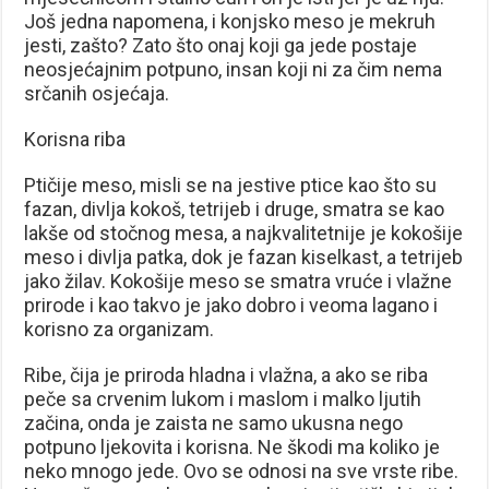
Još jedna napomena, i konjsko meso je mekruh
jesti, zašto? Zato što onaj koji ga jede postaje
neosjećajnim potpuno, insan koji ni za čim nema
srčanih osjećaja.
Korisna riba
Ptičije meso, misli se na jestive ptice kao što su
fazan, divlja kokoš, tetrijeb i druge, smatra se kao
lakše od stočnog mesa, a najkvalitetnije je kokošije
meso i divlja patka, dok je fazan kiselkast, a tetrijeb
jako žilav. Kokošije meso se smatra vruće i vlažne
prirode i kao takvo je jako dobro i veoma lagano i
korisno za organizam.
Ribe, čija je priroda hladna i vlažna, a ako se riba
peče sa crvenim lukom i maslom i malko ljutih
začina, onda je zaista ne samo ukusna nego
potpuno ljekovita i korisna. Ne škodi ma koliko je
neko mnogo jede. Ovo se odnosi na sve vrste ribe.