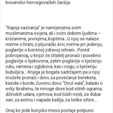
bosansko-hercegovačkih čaršija.
“Kapija saznanja” je namijenjena svim
muslimanima svijeta, ali i svim dobrim ljudima –
kršćanima, jevrejima, koptima…U njoj se nalaze
norme o hrani, o pljuvački, krvi, norme pri jedenju,
poglavlje o korisnoj zdravoj ishrani…Pored
pobrojanog, u knjizi će čitatelj pronaći i posebno
poglavlje o lijekovima, zatim poglavlje o liječenju
ruku, ramena i zglobova, kao i nogu, o liječenju
bubuljica… Knjiga je bogata sadržajem pa u njoj
možete pronaći i dovu za povećanje bereketa,
kaside-i-burde, čuvenu dovu “Dirul-eala”, baladu o
evliji Ibrahimu, te mnoge dove kod sitnih ograma,
džinskih udara, vjetrova, kod loših misli, za dobar
san, za astmu i napade kašlja, za teške sihire…
Onaj ko jede konjsko meso postaje potpuno