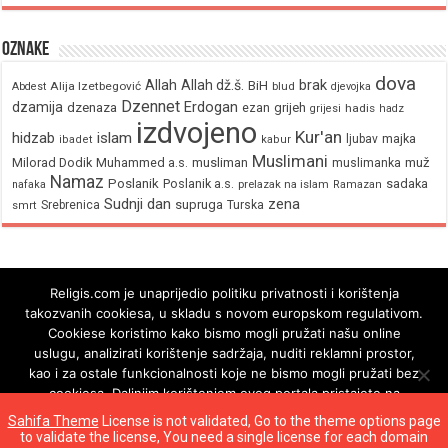
Oznake
dova
brak
Allah
Allah dž.š.
BiH
Alija Izetbegović
Abdest
blud
djevojka
Dzennet
Erdogan
dzamija
dzenaza
ezan
grijeh
hadis
grijesi
hadz
izdvojeno
Kur'an
hidzab
islam
majka
ljubav
ibadet
kabur
Muslimani
Milorad Dodik
Muhammed a.s.
musliman
muž
muslimanka
Namaz
Poslanik
Poslanik a.s.
sadaka
nafaka
prelazak na islam
Ramazan
Sudnji dan
zena
supruga
Srebrenica
Turska
smrt
Religis.com je unaprijedio politiku privatnosti i korištenja
takozvanih cookiesa, u skladu s novom europskom regulativom.
Cookiese koristimo kako bismo mogli pružati našu online
uslugu, analizirati korištenje sadržaja, nuditi reklamni prostor,
kao i za ostale funkcionalnosti koje ne bismo mogli pružati bez
cookiesa. Daljnjim korištenjem ovog portala pristajete na
korištenje cookiesa.
Sahifa Theme
License is not validated, Go to the theme options page
to validate the license, You need a single license for each domain
Ok