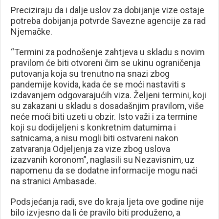
Preciziraju da i dalje uslov za dobijanje vize ostaje
potreba dobijanja potvrde Savezne agencije za rad
Njemačke.
“Termini za podnošenje zahtjeva u skladu s novim
pravilom će biti otvoreni čim se ukinu ograničenja
putovanja koja su trenutno na snazi zbog
pandemije kovida, kada će se moći nastaviti s
izdavanjem odgovarajućih viza. Željeni termini, koji
su zakazani u skladu s dosadašnjim pravilom, više
neće moći biti uzeti u obzir. Isto važi i za termine
koji su dodijeljeni s konkretnim datumima i
satnicama, a nisu mogli biti ostvareni nakon
zatvaranja Odjeljenja za vize zbog uslova
izazvanih koronom”, naglasili su Nezavisnim, uz
napomenu da se dodatne informacije mogu naći
na stranici Ambasade.
Podsjećanja radi, sve do kraja ljeta ove godine nije
bilo izvjesno da li će pravilo biti produženo, a