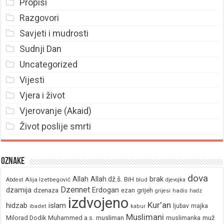
Propisi
Razgovori
Savjeti i mudrosti
Sudnji Dan
Uncategorized
Vijesti
Vjera i život
Vjerovanje (Akaid)
Život poslije smrti
Oznake
dova
brak
Allah
Allah dž.š.
BiH
Alija Izetbegović
Abdest
blud
djevojka
Dzennet
Erdogan
dzamija
dzenaza
ezan
grijeh
hadis
grijesi
hadz
izdvojeno
Kur'an
hidzab
islam
majka
ljubav
ibadet
kabur
Muslimani
Milorad Dodik
Muhammed a.s.
musliman
muž
muslimanka