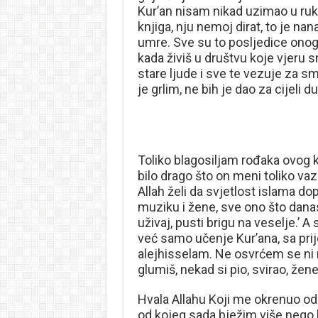
Kur’an nisam nikad uzimao u ruke
knjiga, nju nemoj dirat, to je na
umre. Sve su to posljedice on
kada živiš u društvu koje vjeru
stare ljude i sve te vezuje za sm
je grlim, ne bih je dao za cijeli d
Toliko blagosiljam rođaka ovog ko
bilo drago što on meni toliko vaz
Allah želi da svjetlost islama do
muziku i žene, sve ono što danas
uživaj, pusti brigu na veselje.’ 
već samo učenje Kur’ana, sa prij
alejhisselam. Ne osvrćem se ni na
glumiš, nekad si pio, svirao, žene
Hvala Allahu Koji me okrenuo od ta
od kojeg sada bježim više nego 