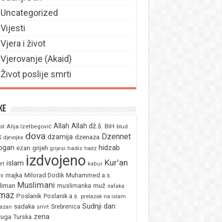
Uncategorized
Vijesti
Vjera i život
Vjerovanje (Akaid)
Život poslije smrti
ke
Allah
Allah dž.š.
BiH
Alija Izetbegović
st
blud
dova
Dzennet
k
dzamija
dzenaza
djevojka
ogan
hidzab
ezan
grijeh
hadis
grijesi
hadz
izdvojeno
Kur'an
islam
et
kabur
majka
Milorad Dodik
Muhammed a.s.
av
Muslimani
liman
muž
muslimanka
nafaka
maz
Poslanik
Poslanik a.s.
prelazak na islam
Sudnji dan
sadaka
Srebrenica
azan
smrt
zena
ruga
Turska