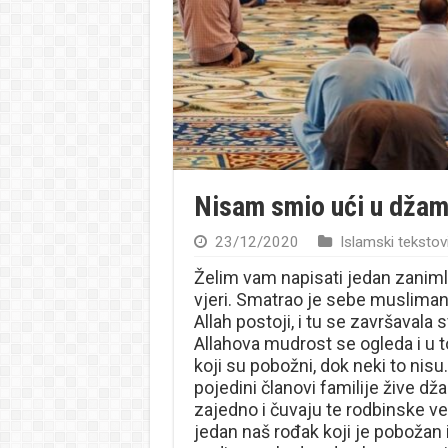
Nisam smio ući u džam
23/12/2020
Islamski tekstov
Želim vam napisati jedan zaniml
vjeri. Smatrao je sebe musliman
Allah postoji, i tu se završavala 
Allahova mudrost se ogleda i u 
koji su pobožni, dok neki to nisu.
pojedini članovi familije žive džah
zajedno i čuvaju te rodbinske v
jedan naš rođak koji je pobožan i