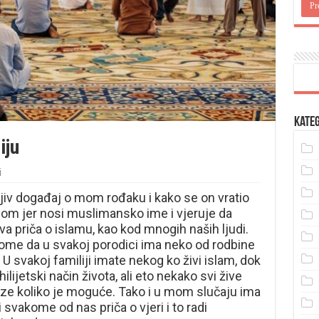
Kateg
iju
i
jiv događaj o mom rođaku i kako se on vratio
om jer nosi muslimansko ime i vjeruje da
sva priča o islamu, kao kod mnogih naših ljudi.
tome da u svakoj porodici ima neko od rodbine
 U svakoj familiji imate nekog ko živi islam, dok
ilijetski način života, ali eto nekako svi žive
eze koliko je moguće. Tako i u mom slučaju ima
 svakome od nas priča o vjeri i to radi