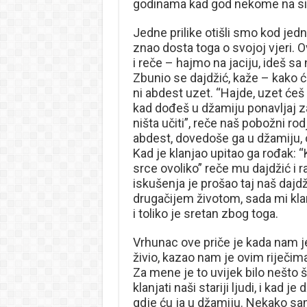
godinama kad god nekome na sij
Jedne prilike otišli smo kod jedn
znao dosta toga o svojoj vjeri. O
i reče – hajmo na jaciju, ideš s
Zbunio se dajdžić, kaže – kako ć
ni abdest uzet. “Hajde, uzet ćeš
kad dođeš u džamiju ponavljaj za
ništa učiti”, reče naš pobožni ro
abdest, dovedoše ga u džamiju, 
Kad je klanjao upitao ga rođak: 
srce ovoliko” reče mu dajdžić i r
iskušenja je prošao taj naš dajdž
drugačijem životom, sada mi kla
i toliko je sretan zbog toga.
Vrhunac ove priče je kada nam je
živio, kazao nam je ovim riječim
Za mene je to uvijek bilo nešto
klanjati naši stariji ljudi, i kad 
gdje ću ja u džamiju. Nekako sam