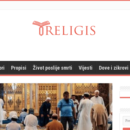
ori
Propisi
Život poslije smrti
Vijesti
Dove i zikrovi