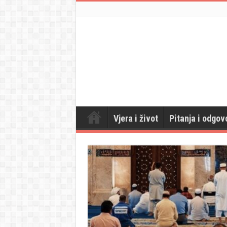
Vjera i život
Pitanja i odgov