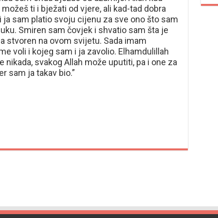
možeš ti i bježati od vjere, ali kad-tad dobra
i ja sam platio svoju cijenu za sve ono što sam
luku. Smiren sam čovjek i shvatio sam šta je
ja stvoren na ovom svijetu. Sada imam
 voli i kojeg sam i ja zavolio. Elhamdulillah
te nikada, svakog Allah može uputiti, pa i one za
r sam ja takav bio.”