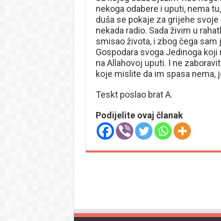
nekoga odabere i uputi, nema tu, 
duša se pokaje za grijehe svoje 
nekada radio. Sada živim u rahat
smisao života, i zbog čega sam 
Gospodara svoga Jedinoga koji me
na Allahovoj uputi. I ne zaboravi
koje mislite da im spasa nema, je
Teskt poslao brat A.
Podijelite ovaj članak