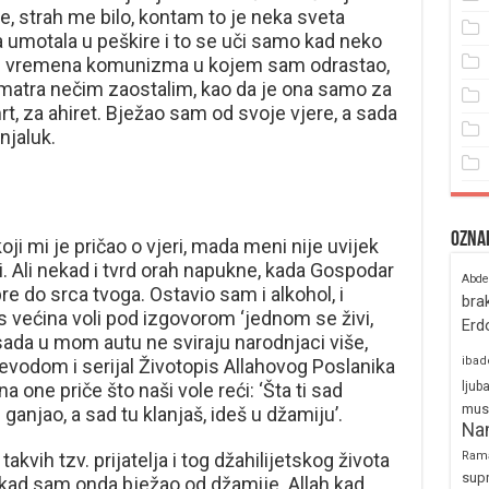
, strah me bilo, kontam to je neka sveta
na umotala u peškire i to se uči samo kad neko
og vremena komunizma u kojem sam odrastao,
 smatra nečim zaostalim, kao da je ona samo za
rt, za ahiret. Bježao sam od svoje vjere, a sada
unjaluk.
Ozna
ji mi je pričao o vjeri, mada meni nije uvijek
i. Ali nekad i tvrd orah napukne, kada Gospodar
Abde
pre do srca tvoga. Ostavio sam i alkohol, i
bra
 većina voli pod izgovorom ‘jednom se živi,
Erd
A sada u mom autu ne sviraju narodnjaci više,
ibad
evodom i serijal Životopis Allahovog Poslanika
 one priče što naši vole reći: ‘Šta ti sad
ljub
mus
 ganjao, a sad tu klanjaš, ideš u džamiju’.
Na
kvih tzv. prijatelja i tog džahilijetskog života
Ram
sup
kad sam onda bježao od džamije. Allah kad