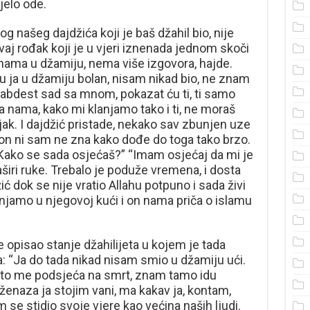
elo ode.
og našeg dajdžića koji je baš džahil bio, nije
vaj rođak koji je u vjeri iznenada jednom skoči
a nama u džamiju, nema više izgovora, hajde.
u ja u džamiju bolan, nisam nikad bio, ne znam
 abdest sad sa mnom, pokazat ću ti, ti samo
 nama, kako mi klanjamo tako i ti, ne moraš
djak. I dajdžić pristade, nekako sav zbunjen uze
on ni sam ne zna kako dođe do toga tako brzo.
“Kako se sada osjećaš?” “Imam osjećaj da mi je
aširi ruke. Trebalo je poduže vremena, i dosta
ić dok se nije vratio Allahu potpuno i sada živi
njamo u njegovoj kući i on nama priča o islamu
 opisao stanje džahilijeta u kojem je tada
a: “Ja do tada nikad nisam smio u džamiju ući.
 što me podsjeća na smrt, znam tamo idu
je dženaza ja stojim vani, ma kakav ja, kontam,
 se stidio svoje vjere kao većina naših ljudi.