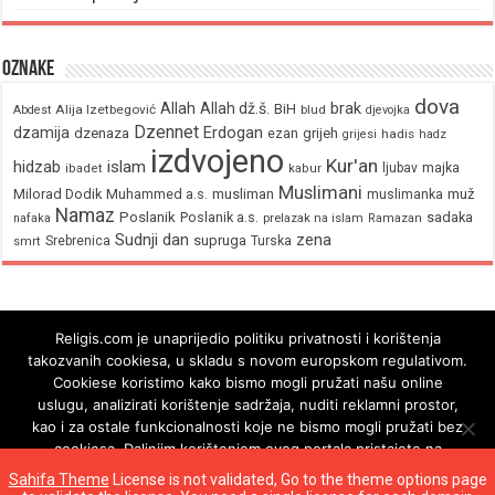
Oznake
dova
brak
Allah
Allah dž.š.
BiH
Alija Izetbegović
Abdest
blud
djevojka
Dzennet
Erdogan
dzamija
dzenaza
ezan
grijeh
hadis
grijesi
hadz
izdvojeno
Kur'an
hidzab
islam
majka
ljubav
ibadet
kabur
Muslimani
Milorad Dodik
Muhammed a.s.
musliman
muž
muslimanka
Namaz
Poslanik
Poslanik a.s.
sadaka
nafaka
prelazak na islam
Ramazan
Sudnji dan
zena
supruga
Srebrenica
Turska
smrt
Religis.com je unaprijedio politiku privatnosti i korištenja
takozvanih cookiesa, u skladu s novom europskom regulativom.
Cookiese koristimo kako bismo mogli pružati našu online
uslugu, analizirati korištenje sadržaja, nuditi reklamni prostor,
kao i za ostale funkcionalnosti koje ne bismo mogli pružati bez
cookiesa. Daljnjim korištenjem ovog portala pristajete na
korištenje cookiesa.
Sahifa Theme
License is not validated, Go to the theme options page