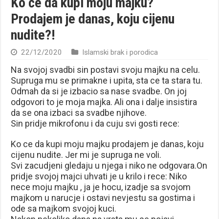
Ko će da kupi moju majku?
Prodajem je danas, koju cijenu
nudite?!
22/12/2020
Islamski brak i porodica
Na svojoj svadbi sin postavi svoju majku na celu.
Supruga mu se primakne i upita, sta ce ta stara tu.
Odmah da si je izbacio sa nase svadbe. On joj
odgovori to je moja majka. Ali ona i dalje insistira
da se ona izbaci sa svadbe njihove.
Sin pridje mikrofonu i da cuju svi gosti rece:
Ko ce da kupi moju majku prodajem je danas, koju
cijenu nudite. Jer mi je supruga ne voli.
Svi zacudjeni gledaju u njega i niko ne odgovara.On
pridje svojoj majci uhvati je u krilo i rece: Niko
nece moju majku , ja je hocu, izadje sa svojom
majkom u narucje i ostavi nevjestu sa gostima i
ode sa majkom svojoj kuci.