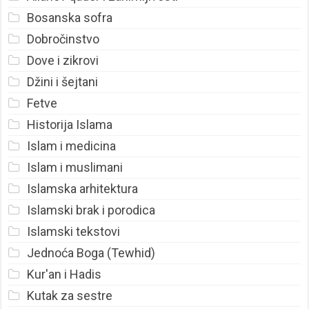
Bosanska sofra
Dobročinstvo
Dove i zikrovi
Džini i šejtani
Fetve
Historija Islama
Islam i medicina
Islam i muslimani
Islamska arhitektura
Islamski brak i porodica
Islamski tekstovi
Jednoća Boga (Tewhid)
Kur'an i Hadis
Kutak za sestre