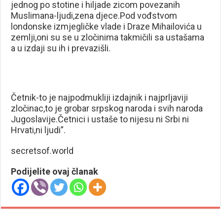
jednog po stotine i hiljade zicom povezanih
Muslimana-ljudi,zena djece.Pod vođstvom
londonske izmjegličke vlade i Draze Mihailovića u
zemlji,oni su se u zločinima takmičili sa ustašama
a u izdaji su ih i prevazišli.
Četnik-to je najpodmukliji izdajnik i najprljaviji
zločinac,to je grobar srpskog naroda i svih naroda
Jugoslavije.Četnici i ustaše to nijesu ni Srbi ni
Hrvati,ni ljudi”.
secretsof.world
Podijelite ovaj članak