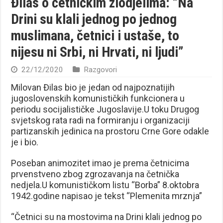
Đilas o četničkim zlodjelima: “Na
Drini su klali jednog po jednog
muslimana, četnici i ustaše, to
nijesu ni Srbi, ni Hrvati, ni ljudi”
22/12/2020
Razgovori
Milovan Đilas bio je jedan od najpoznatijih
jugoslovenskih komunističkih funkcionera u
periodu socijalističke Jugoslavije.U toku Drugog
svjetskog rata radi na formiranju i organizaciji
partizanskih jedinica na prostoru Crne Gore odakle
je i bio.
Poseban animozitet imao je prema četnicima
prvenstveno zbog zgrozavanja na četnička
nedjela.U komunističkom listu “Borba” 8.oktobra
1942.godine napisao je tekst “Plemenita mrznja”
“Četnici su na mostovima na Drini klali jednog po