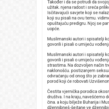
Također i da se potrudi da svojoj
užitak. njena radost i sreća prili
Isčitavajući savjete koji se nala
koji su pisali na ovu temu. vidi
opuštajuću predigru. Njoj se par
uopće.
Muslimanski autori i spisatelji k
govorili i pisali o umijeću vođenja
Muslimanski autori i spisatelji k
govorili i pisali o umijeću vođen
strastima. Na dozvoljen način tr
naklonošću. postizanjem seksua
odvraćanju od onog što je zabra
porod koji će robovati Uzvišeno
Čestita vjernička porodica okos
društva. I na kraju, navešćemo 
čina. a koju bilježe Buharija i M
džennibneš-šejtane ve džennibi