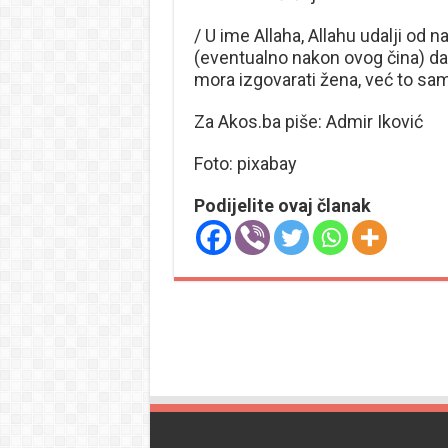
/ U ime Allaha, Allahu udalji od n
(eventualno nakon ovog čina) dar
mora izgovarati žena, već to sa
Za Akos.ba piše: Admir Iković
Foto: pixabay
Podijelite ovaj članak