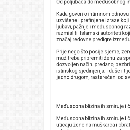
Od poljubaca do međusobnog int
Kada govori o intimnom odnosu 
uzvišene i prefinjene izraze ko
ljubavi, pažnje i međusobnog r
razmisliti. Islamski autoriteti ko
značaj redovne predigre između
Prije nego što posije sjeme, zeml
muž treba pripremiti ženu za spo
dozvoljen način. predano, bezbri
istinskog sjedinjenja. i duše i t
jedno drugom, rasterećeni od sv
Međusobna blizina ih smiruje i č
Međusobna blizina ih smiruje i č
uticaju žene na muškarca i obra