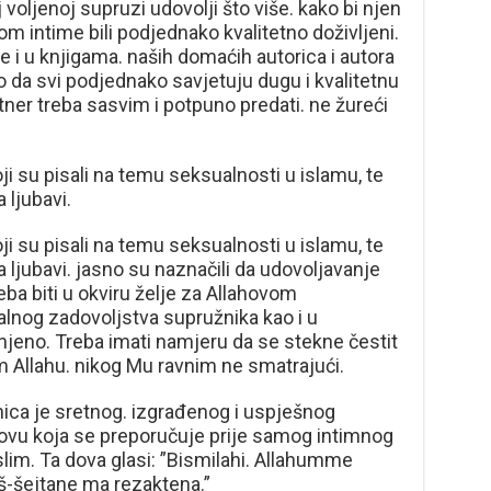
 voljenoj supruzi udovolji što više. kako bi njen
kom intime bili podjednako kvalitetno doživljeni.
ze i u knjigama. naših domaćih autorica i autora
mo da svi podjednako savjetuju dugu i kvalitetnu
tner treba sasvim i potpuno predati. ne žureći
oji su pisali na temu seksualnosti u islamu, te
 ljubavi.
oji su pisali na temu seksualnosti u islamu, te
ja ljubavi. jasno su naznačili da udovoljavanje
eba biti u okviru želje za Allahovom
lnog zadovoljstva supružnika kao i u
njeno. Treba imati namjeru da se stekne čestit
m Allahu. nikog Mu ravnim ne smatrajući.
nica je sretnog. izgrađenog i uspješnog
dovu koja se preporučuje prije samog intimnog
uslim. Ta dova glasi: ”Bismilahi. Allahumme
š-šejtane ma rezaktena.”