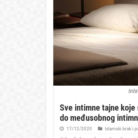
Int
Sve intimne tajne koje
do međusobnog intimno
17/12/2020
Islamski brak i 