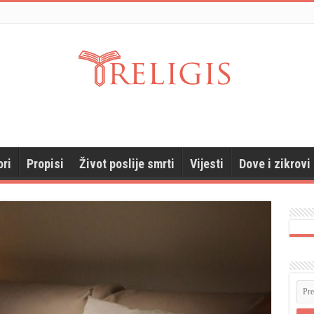
ori
Propisi
Život poslije smrti
Vijesti
Dove i zikrovi