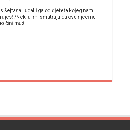
as šejtana i udalji ga od djeteta kojeg nam.
uješ! /Neki alimi smatraju da ove riječi ne
mo čini muž.