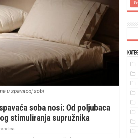
Kateg
ime u spavacoj sobi
 spavaća soba nosi: Od poljubaca
g stimuliranja supružnika
porodica