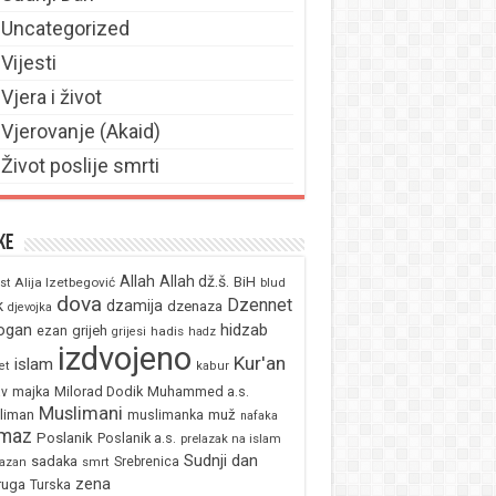
Uncategorized
Vijesti
Vjera i život
Vjerovanje (Akaid)
Život poslije smrti
ke
Allah
Allah dž.š.
BiH
Alija Izetbegović
st
blud
dova
Dzennet
k
dzamija
dzenaza
djevojka
ogan
hidzab
ezan
grijeh
hadis
grijesi
hadz
izdvojeno
Kur'an
islam
et
kabur
majka
Milorad Dodik
Muhammed a.s.
av
Muslimani
liman
muž
muslimanka
nafaka
maz
Poslanik
Poslanik a.s.
prelazak na islam
Sudnji dan
sadaka
Srebrenica
azan
smrt
zena
ruga
Turska