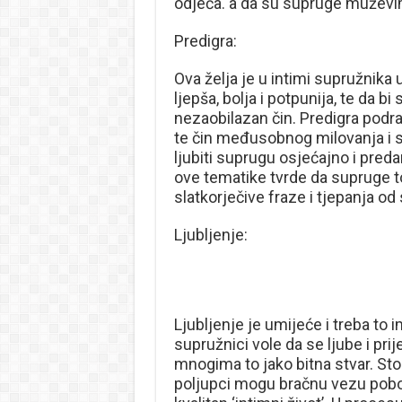
odjeća. a da su supruge muževima
Predigra:
Ova želja je u intimi supružnika 
ljepša, bolja i potpunija, te da bi 
nezaobilazan čin. Predigra podra
te čin međusobnog milovanja i s
ljubiti suprugu osjećajno i predan
ove tematike tvrde da supruge to
slatkorječive fraze i tjepanja o
Ljubljenje:
Ljubljenje je umijeće i treba to 
supružnici vole da se ljube i prije
mnogima to jako bitna stvar. Stog
poljupci mogu bračnu vezu poboljš