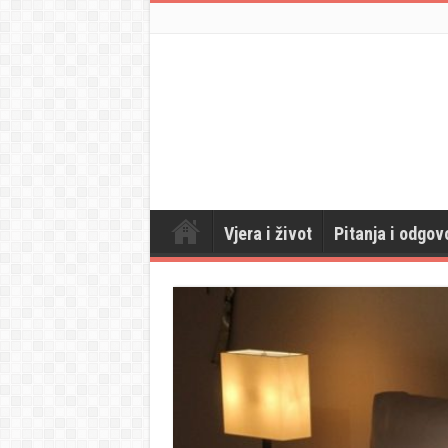
Vjera i život
Pitanja i odgov