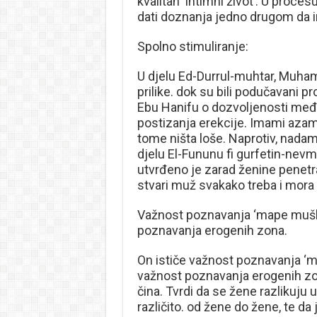
kvalitan ‘intimni život’. U proces
dati doznanja jedno drugom da im 
Spolno stimuliranje:
U djelu Ed-Durrul-muhtar, Muham
prilike. dok su bili podučavani p
Ebu Hanifu o dozvoljenosti međ
postizanja erekcije. Imami azam
tome ništa loše. Naprotiv, nadam
djelu El-Fununu fi gurfetin-ne
utvrđeno je zarad ženine penetr
stvari muž svakako treba i mora
Važnost poznavanja ‘mape muško
poznavanja erogenih zona.
On ističe važnost poznavanja ‘m
važnost poznavanja erogenih zon
čina. Tvrdi da se žene razlikuju 
različito. od žene do žene, te da