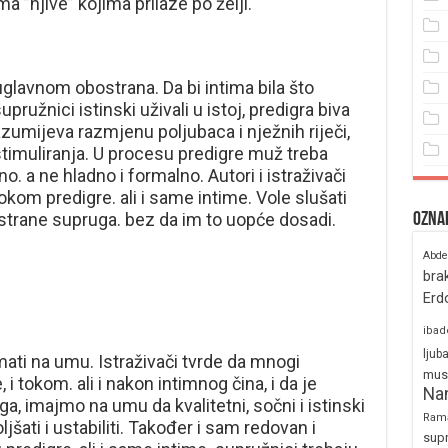
 ”njive” kojima prilaze po želji.
uglavnom obostrana. Da bi intima bila što
supružnici istinski uživali u istoj, predigra biva
zumijeva razmjenu poljubaca i nježnih riječi,
timuliranja. U procesu predigre muž treba
o. a ne hladno i formalno. Autori i istraživači
kom predigre. ali i same intime. Vole slušati
d strane supruga. bez da im to uopće dosadi.
Ozna
Abde
bra
Erd
ibad
ljub
imati na umu. Istraživači tvrde da mnogi
mus
, i tokom. ali i nakon intimnog čina, i da je
Na
a, imajmo na umu da kvalitetni, sočni i istinski
Ram
ati i ustabiliti. Također i sam redovan i
sup