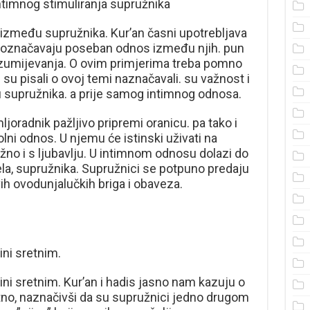
imnog stimuliranja supružnika
između supružnika. Kur’an časni upotrebljava
ji označavaju poseban odnos između njih. pun
azumijevanja. O ovim primjerima treba pomno
ji su pisali o ovoj temi naznačavali. su važnost i
 supružnika. a prije samog intimnog odnosa.
joradnik pažljivo pripremi oranicu. pa tako i
lni odnos. U njemu će istinski uživati na
žno i s ljubavlju. U intimnom odnosu dolazi do
ijela, supružnika. Supružnici se potpuno predaju
ih ovodunjalučkih briga i obaveza.
ini sretnim.
ini sretnim. Kur’an i hadis jasno nam kazuju o
tno, naznačivši da su supružnici jedno drugom