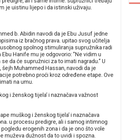
u predigre, ali i same intime. supružnici trebaju
je uistinu lijepo i da istinski uživaju.
med b. Abidin navodi da je Ebu Jusuf jedne
ropisima iz bračnog prava. upitao svog učitelja
usobnog spolnog stimuliranja supružnika radi
 Ebu Hanife mu je odgovorio: ”Ne vidim u
 se da će supružnici za to imati nagradu.” U
vm, šejh Muhammed Hassan, navodi da je
acije potrebno proći kroz određene etape. Ove
 imati na umu.
g i ženskog tijela’ i naznačava važnost
ape muškog i ženskog tijela’ i naznačava
a. u procesu predigre, ali i samog intimnog
u pogledu erogenih zona i da je ono što vole
 je muževa dužnost da to uvidi i spozna.