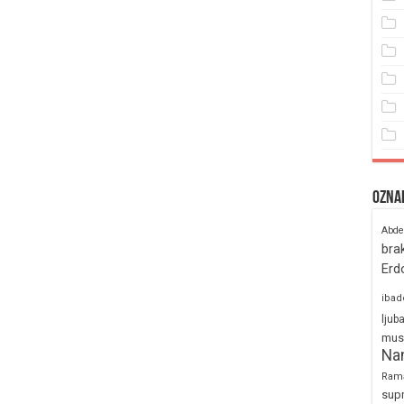
Ozna
Abde
bra
Erd
ibad
ljub
mus
Na
Ram
sup