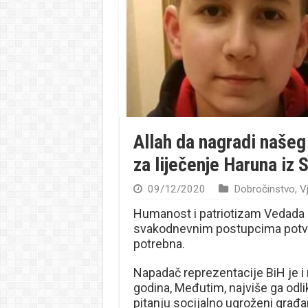
Allah da nagradi našeg
za liječenje Haruna iz
09/12/2020
Dobročinstvo
,
Vj
Humanost i patriotizam Vedada Ib
svakodnevnim postupcima potvr
potrebna.
Napadač reprezentacije BiH je i 
godina, Međutim, najviše ga odli
pitanju socijalno ugroženi građa