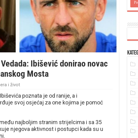
Kateg
 Vedada: Ibišević donirao novac
 Sanskog Mosta
era i život
iševića poznata je od ranije, a i
đuje svoj osjećaj za one kojima je pomoć
među najboljim stranim strijelcima i sa 35
kuje njegova aktivnost i postupci kada su u
ni.