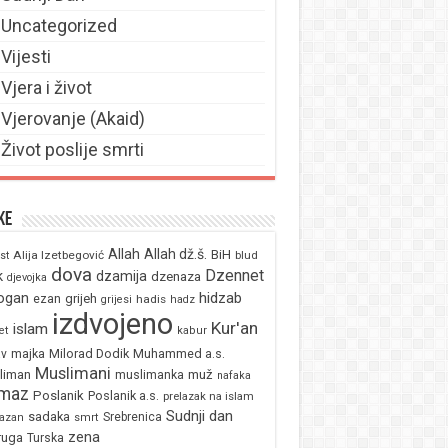
Uncategorized
Vijesti
Vjera i život
Vjerovanje (Akaid)
Život poslije smrti
ke
Allah
Allah dž.š.
BiH
Alija Izetbegović
st
blud
dova
Dzennet
k
dzamija
dzenaza
djevojka
ogan
hidzab
ezan
grijeh
hadis
grijesi
hadz
izdvojeno
Kur'an
islam
et
kabur
majka
Milorad Dodik
Muhammed a.s.
av
Muslimani
liman
muž
muslimanka
nafaka
maz
Poslanik
Poslanik a.s.
prelazak na islam
Sudnji dan
sadaka
Srebrenica
azan
smrt
zena
ruga
Turska