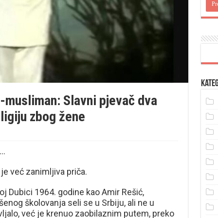
Kateg
musliman: Slavni pjevač dva
ligiju zbog žene
a…
o je već zanimljiva priča.
j Dubici 1964. godine kao Amir Rešić,
og školovanja seli se u Srbiju, ali ne u
ljalo, već je krenuo zaobilaznim putem, preko