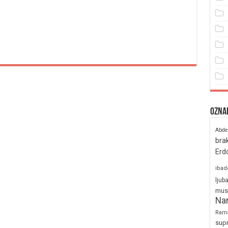
Ozna
Abde
bra
Erd
ibad
ljub
mus
Na
Ram
sup