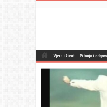
Vjera i život
Pitanja i odgov