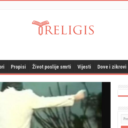
ori
Propisi
Život poslije smrti
Vijesti
Dove i zikrovi