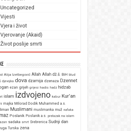
Uncategorized
Vijesti
Vjera i život
Vjerovanje (Akaid)
Život poslije smrti
ke
Allah
Allah dž.š.
BiH
Alija Izetbegović
st
blud
dova
Dzennet
k
dzamija
dzenaza
djevojka
ogan
hidzab
ezan
grijeh
hadis
grijesi
hadz
izdvojeno
Kur'an
islam
et
kabur
majka
Milorad Dodik
Muhammed a.s.
av
Muslimani
liman
muž
muslimanka
nafaka
maz
Poslanik
Poslanik a.s.
prelazak na islam
Sudnji dan
sadaka
Srebrenica
azan
smrt
zena
ruga
Turska