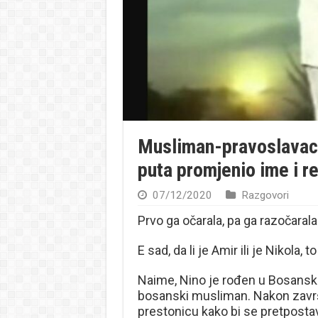
Musliman-pravoslavac-
puta promjenio ime i re
07/12/2020
Razgovori
Prvo ga očarala, pa ga razočaral
E sad, da li je Amir ili je Nikola, t
Naime, Nino je rođen u Bosansko
bosanski musliman. Nakon završen
prestonicu kako bi se pretpostav