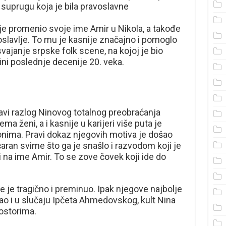
suprugu koja je bila pravoslavne
je promenio svoje ime Amir u Nikola, a takođe
oslavlje. To mu je kasnije značajno i pomoglo
vajanje srpske folk scene, na kojoj je bio
ni poslednje decenije 20. veka.
vi razlog Ninovog totalnog preobraćanja
a ženi, a i kasnije u karijeri više puta je
nima. Pravi dokaz njegovih motiva je došao
aran svime što ga je snašlo i razvodom koji je
 i na ime Amir. To se zove čovek koji ide do
e je tragično i preminuo. Ipak njegove najbolje
ao i u slučaju Ipčeta Ahmedovskog, kult Nina
rostorima.