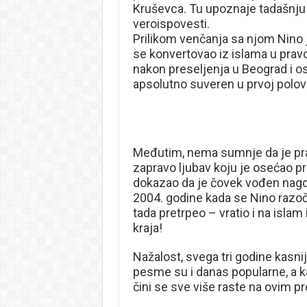
Kruševca. Tu upoznaje tadašnju 
veroispovesti.
Prilikom venčanja sa njom Nino 
se konvertovao iz islama u prav
nakon preseljenja u Beograd i os
apsolutno suveren u prvoj polovi
Međutim, nema sumnje da je pra
zapravo ljubav koju je osećao prem
dokazao da je čovek vođen nago
2004. godine kada se Nino razoč
tada pretrpeo – vratio i na islam
kraja!
Nažalost, svega tri godine kasnij
pesme su i danas popularne, a k
čini se sve više raste na ovim p