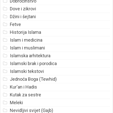
Dobročinstvo
Dove i zikrovi
Džini i šejtani
Fetve
Historija Islama
Islam i medicina
Islam i muslimani
Islamska arhitektura
Islamski brak i porodica
Islamski tekstovi
Jednoća Boga (Tewhid)
Kur'an i Hadis
Kutak za sestre
Meleki
Nevidljivi svijet (Gajb)