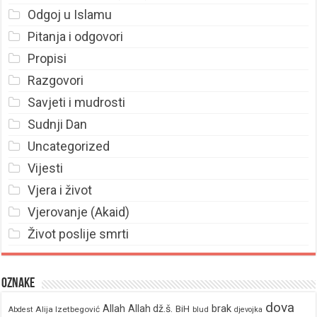
Odgoj u Islamu
Pitanja i odgovori
Propisi
Razgovori
Savjeti i mudrosti
Sudnji Dan
Uncategorized
Vijesti
Vjera i život
Vjerovanje (Akaid)
Život poslije smrti
Oznake
dova
brak
Allah
Allah dž.š.
BiH
Alija Izetbegović
Abdest
blud
djevojka