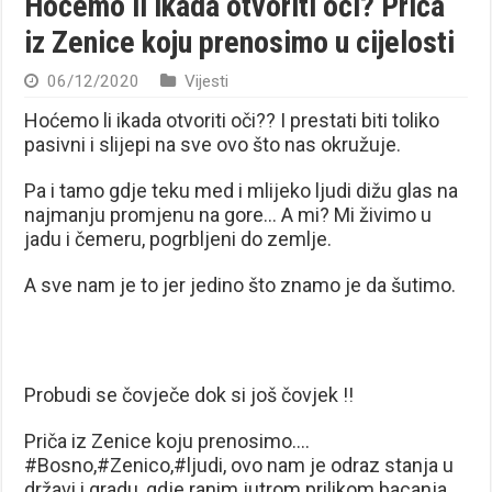
Hoćemo li ikada otvoriti oči? Priča
iz Zenice koju prenosimo u cijelosti
06/12/2020
Vijesti
Hoćemo li ikada otvoriti oči?? I prestati biti toliko
pasivni i slijepi na sve ovo što nas okružuje.
Pa i tamo gdje teku med i mlijeko ljudi dižu glas na
najmanju promjenu na gore… A mi? Mi živimo u
jadu i čemeru, pogrbljeni do zemlje.
A sve nam je to jer jedino što znamo je da šutimo.
Probudi se čovječe dok si još čovjek !!
Priča iz Zenice koju prenosimo….
#Bosno,#Zenico,#ljudi, ovo nam je odraz stanja u
državi i gradu, gdje ranim jutrom prilikom bacanja