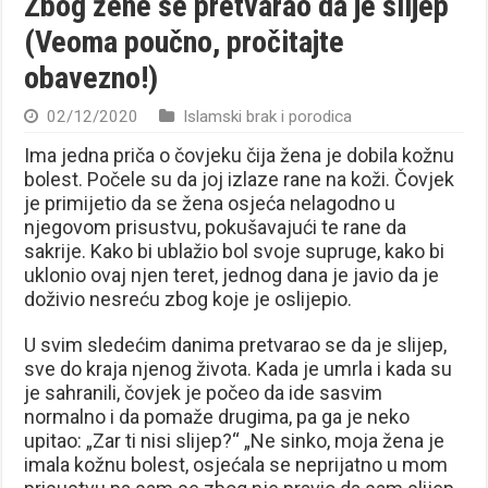
Zbog žene se pretvarao da je slijep
(Veoma poučno, pročitajte
obavezno!)
02/12/2020
Islamski brak i porodica
Ima jedna priča o čovjeku čija žena je dobila kožnu
bolest. Počele su da joj izlaze rane na koži. Čovjek
je primijetio da se žena osjeća nelagodno u
njegovom prisustvu, pokušavajući te rane da
sakrije. Kako bi ublažio bol svoje supruge, kako bi
uklonio ovaj njen teret, jednog dana je javio da je
doživio nesreću zbog koje je oslijepio.
U svim sledećim danima pretvarao se da je slijep,
sve do kraja njenog života. Kada je umrla i kada su
je sahranili, čovjek je počeo da ide sasvim
normalno i da pomaže drugima, pa ga je neko
upitao: „Zar ti nisi slijep?“ „Ne sinko, moja žena je
imala kožnu bolest, osjećala se neprijatno u mom