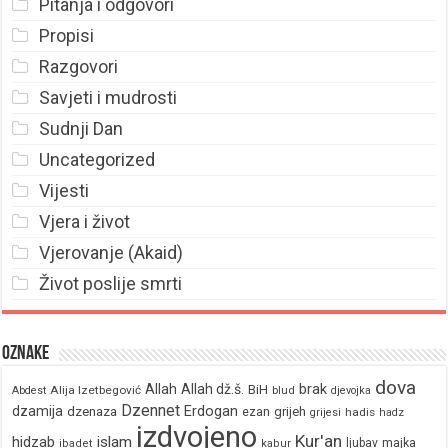
Pitanja i odgovori
Propisi
Razgovori
Savjeti i mudrosti
Sudnji Dan
Uncategorized
Vijesti
Vjera i život
Vjerovanje (Akaid)
Život poslije smrti
Oznake
dova
brak
Allah
Allah dž.š.
BiH
Alija Izetbegović
Abdest
blud
djevojka
Dzennet
Erdogan
dzamija
dzenaza
ezan
grijeh
hadis
grijesi
hadz
izdvojeno
Kur'an
hidzab
islam
majka
ljubav
ibadet
kabur