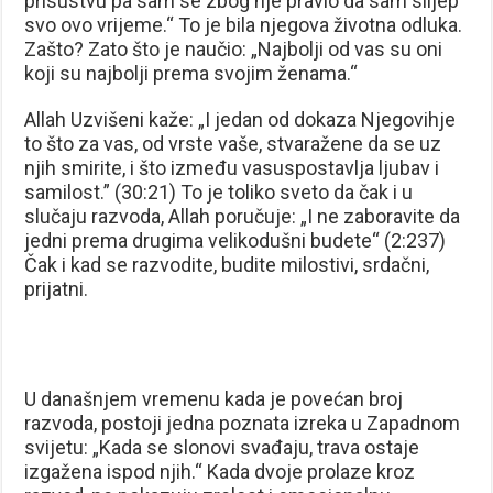
prisustvu pa sam se zbog nje pravio da sam slijep
svo ovo vrijeme.“ To je bila njegova životna odluka.
Zašto? Zato što je naučio: „Najbolji od vas su oni
koji su najbolji prema svojim ženama.“
Allah Uzvišeni kaže: „I jedan od dokaza Njegovihje
to što za vas, od vrste vaše, stvaražene da se uz
njih smirite, i što između vasuspostavlja ljubav i
samilost.” (30:21) To je toliko sveto da čak i u
slučaju razvoda, Allah poručuje: „I ne zaboravite da
jedni prema drugima velikodušni budete“ (2:237)
Čak i kad se razvodite, budite milostivi, srdačni,
prijatni.
U današnjem vremenu kada je povećan broj
razvoda, postoji jedna poznata izreka u Zapadnom
svijetu: „Kada se slonovi svađaju, trava ostaje
izgažena ispod njih.“ Kada dvoje prolaze kroz