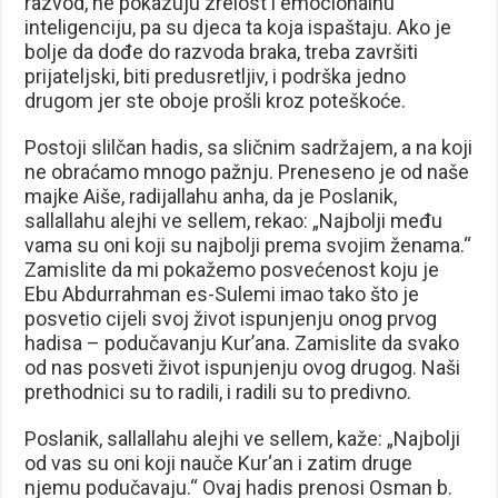
razvod, ne pokazuju zrelost i emocionalnu
inteligenciju, pa su djeca ta koja ispaštaju. Ako je
bolje da dođe do razvoda braka, treba završiti
prijateljski, biti predusretljiv, i podrška jedno
drugom jer ste oboje prošli kroz poteškoće.
Postoji slilčan hadis, sa sličnim sadržajem, a na koji
ne obraćamo mnogo pažnju. Preneseno je od naše
majke Aiše, radijallahu anha, da je Poslanik,
sallallahu alejhi ve sellem, rekao: „Najbolji među
vama su oni koji su najbolji prema svojim ženama.“
Zamislite da mi pokažemo posvećenost koju je
Ebu Abdurrahman es-Sulemi imao tako što je
posvetio cijeli svoj život ispunjenju onog prvog
hadisa – podučavanju Kur’ana. Zamislite da svako
od nas posveti život ispunjenju ovog drugog. Naši
prethodnici su to radili, i radili su to predivno.
Poslanik, sallallahu alejhi ve sellem, kaže: „Najbolji
od vas su oni koji nauče Kur‘an i zatim druge
njemu podučavaju.“ Ovaj hadis prenosi Osman b.