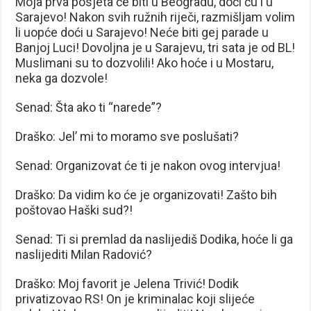
Moja prva posjeta će biti u Beogradu, doći ću i u
Sarajevo! Nakon svih ružnih riječi, razmišljam volim
li uopće doći u Sarajevo! Neće biti gej parade u
Banjoj Luci! Dovoljna je u Sarajevu, tri sata je od BL!
Muslimani su to dozvolili! Ako hoće i u Mostaru,
neka ga dozvole!
Senad: Šta ako ti “narede”?
Draško: Jel’ mi to moramo sve poslušati?
Senad: Organizovat će ti je nakon ovog intervjua!
Draško: Da vidim ko će je organizovati! Zašto bih
poštovao Haški sud?!
Senad: Ti si premlad da naslijediš Dodika, hoće li ga
naslijediti Milan Radović?
Draško: Moj favorit je Jelena Trivić! Dodik
privatizovao RS! On je kriminalac koji slijeće