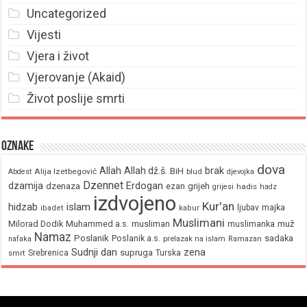
Uncategorized
Vijesti
Vjera i život
Vjerovanje (Akaid)
Život poslije smrti
Oznake
dova
brak
Allah
Allah dž.š.
BiH
Alija Izetbegović
Abdest
blud
djevojka
Dzennet
Erdogan
dzamija
dzenaza
ezan
grijeh
hadis
grijesi
hadz
izdvojeno
Kur'an
hidzab
islam
majka
ljubav
ibadet
kabur
Muslimani
Milorad Dodik
Muhammed a.s.
musliman
muž
muslimanka
Namaz
Poslanik
Poslanik a.s.
sadaka
nafaka
prelazak na islam
Ramazan
Sudnji dan
zena
supruga
Srebrenica
Turska
smrt