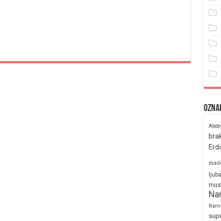
Ozna
Abde
bra
Erd
ibad
ljub
mus
Na
Ram
sup