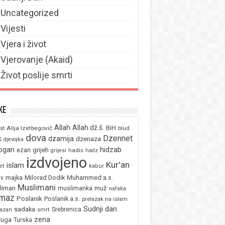
Uncategorized
Vijesti
Vjera i život
Vjerovanje (Akaid)
Život poslije smrti
ke
Allah
Allah dž.š.
BiH
Alija Izetbegović
st
blud
dova
Dzennet
k
dzamija
dzenaza
djevojka
ogan
hidzab
ezan
grijeh
hadis
grijesi
hadz
izdvojeno
Kur'an
islam
et
kabur
majka
Milorad Dodik
Muhammed a.s.
av
Muslimani
liman
muž
muslimanka
nafaka
maz
Poslanik
Poslanik a.s.
prelazak na islam
Sudnji dan
sadaka
Srebrenica
azan
smrt
zena
ruga
Turska