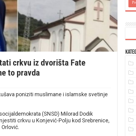
Kateg
ati crkvu iz dvorišta Fate
me to pravda
kušava poniziti muslimane i islamske svetinje
socijaldemokrata (SNSD) Milorad Dodik
mjestiti crkvu u Konjević-Polju kod Srebrenice,
 Orlović.