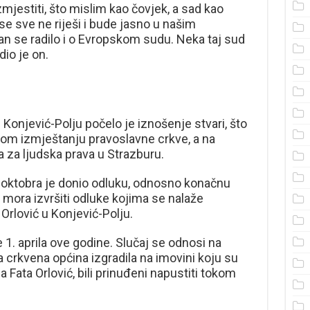
mjestiti, što mislim kao čovjek, a sad kao
 se sve ne riješi i bude jasno u našim
se radilo i o Evropskom sudu. Neka taj sud
dio je on.
u Konjević-Polju počelo je iznošenje stvari, što
om izmještanju pravoslavne crkve, a na
za ljudska prava u Strazburu.
. oktobra je donio odluku, odnosno konačnu
mora izvršiti odluke kojima se nalaže
 Orlović u Konjević-Polju.
 1. aprila ove godine. Slučaj se odnosi na
 crkvena općina izgradila na imovini koju su
 Fata Orlović, bili prinuđeni napustiti tokom