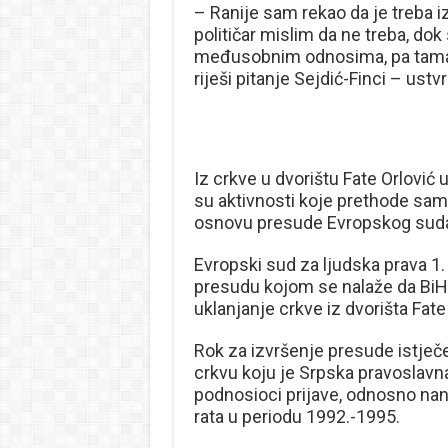
– Ranije sam rekao da je treba iz
političar mislim da ne treba, dok
međusobnim odnosima, pa taman 
riješi pitanje Sejdić-Finci – ustvr
Iz crkve u dvorištu Fate Orlović 
su aktivnosti koje prethode sam
osnovu presude Evropskog suda 
Evropski sud za ljudska prava 1
presudu kojom se nalaže da BiH 
uklanjanje crkve iz dvorišta Fate
Rok za izvršenje presude istječe
crkvu koju je Srpska pravoslavna
podnosioci prijave, odnosno nana
rata u periodu 1992.-1995.