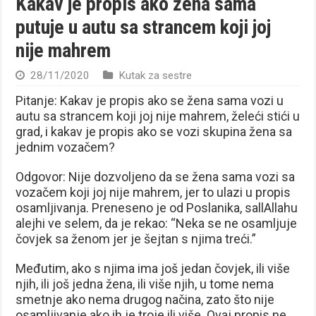
Kakav je propis ako žena sama
putuje u autu sa strancem koji joj
nije mahrem
28/11/2020
Kutak za sestre
Pitanje: Kakav je propis ako se žena sama vozi u
autu sa strancem koji joj nije mahrem, želeći stići u
grad, i kakav je propis ako se vozi skupina žena sa
jednim vozačem?
Odgovor: Nije dozvoljeno da se žena sama vozi sa
vozačem koji joj nije mahrem, jer to ulazi u propis
osamljivanja. Preneseno je od Poslanika, sallAllahu
alejhi ve selem, da je rekao: “Neka se ne osamljuje
čovjek sa ženom jer je šejtan s njima treći.”
Međutim, ako s njima ima još jedan čovjek, ili više
njih, ili još jedna žena, ili više njih, u tome nema
smetnje ako nema drugog načina, zato što nije
osamljivanje ako ih je troje ili više. Ovaj propis ne