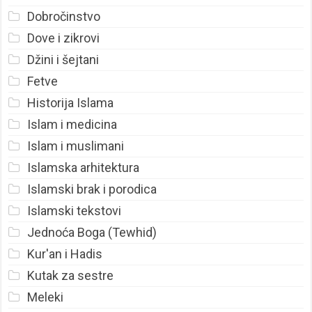
Dobročinstvo
Dove i zikrovi
Džini i šejtani
Fetve
Historija Islama
Islam i medicina
Islam i muslimani
Islamska arhitektura
Islamski brak i porodica
Islamski tekstovi
Jednoća Boga (Tewhid)
Kur'an i Hadis
Kutak za sestre
Meleki