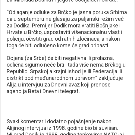
“Odlaganje odluke za Brčko je jasna poruka Srbima
da u septembru ne glasaju za paljanski režim već
za Dodika. Premijer Dodik mora vratiti Bošnjake i
Hrvate u Brčko, uspostaviti višenacionalnu vlast i
policiju, očistiti grad od ratnih zločinaca, a nakon
toga će biti odlučeno kome će grad pripasti.
Ocjena (za Srbe) će biti negativna ili prolazna,
odlična sigurno neće biti i tada više nema Brčkog u
Republici Srpskoj a krajni ishod je ili Federacija ili
distrikt pod međunarodnom upravom“ zaključuje
Alija u intervjuu za Dnevni avaz koji prenose
agencija Beta i Dnevni telegraf.
Svaki komentar i dodatno pojašnjenje nakon
Alijinog intervjua iz 1998. godine bio bi suvišan.
Milorad Dodik je 1998. godine tenkovima NATO-a i