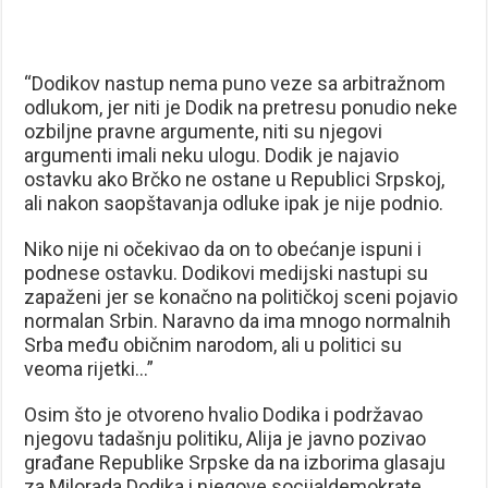
“Dodikov nastup nema puno veze sa arbitražnom
odlukom, jer niti je Dodik na pretresu ponudio neke
ozbiljne pravne argumente, niti su njegovi
argumenti imali neku ulogu. Dodik je najavio
ostavku ako Brčko ne ostane u Republici Srpskoj,
ali nakon saopštavanja odluke ipak je nije podnio.
Niko nije ni očekivao da on to obećanje ispuni i
podnese ostavku. Dodikovi medijski nastupi su
zapaženi jer se konačno na političkoj sceni pojavio
normalan Srbin. Naravno da ima mnogo normalnih
Srba među običnim narodom, ali u politici su
veoma rijetki…”
Osim što je otvoreno hvalio Dodika i podržavao
njegovu tadašnju politiku, Alija je javno pozivao
građane Republike Srpske da na izborima glasaju
za Milorada Dodika i njegove socijaldemokrate.