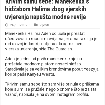
Krivim samu sebe: Manekenka s
hidžabom Halima zbog vjerskih
uvjerenja napušta modne revije
26/11/2020
Vijesti
Manekenka Halima Aden odlučila je prestati
učestvovati u modnim revijama jer smatra da ju je
rad u ovoj industriji natjerao da ugrozi svoja
vjerska uvjerenja, piše The Guardian.
Aden je jedna od prvih manekenki koje su
prošetale modnom pistom noseći hidžab.
Sarađivala je sa velikim brendovima poput Yeezyja,
koji pripada Kanyeu Westu.
“Krivim samu sebe što sam više brinula o prilikama
koje su mi se pružale, nego o onome što je zaista
važno”, napisala je na svom Instagram profilu.