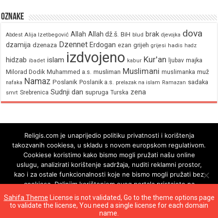
Oznake
dova
brak
Allah
Allah dž.š.
BiH
Alija Izetbegović
Abdest
blud
djevojka
Dzennet
Erdogan
dzamija
dzenaza
ezan
grijeh
hadis
grijesi
hadz
izdvojeno
Kur'an
hidzab
islam
majka
ljubav
ibadet
kabur
Muslimani
Milorad Dodik
Muhammed a.s.
musliman
muž
muslimanka
Namaz
Poslanik
Poslanik a.s.
sadaka
nafaka
prelazak na islam
Ramazan
Sudnji dan
zena
supruga
Srebrenica
Turska
smrt
Religis.com je unaprijedio politiku privatnosti i korištenja
takozvanih cookiesa, u skladu s novom europskom regulativom.
Cookiese koristimo kako bismo mogli pružati našu online
uslugu, analizirati korištenje sadržaja, nuditi reklamni prostor,
kao i za ostale funkcionalnosti koje ne bismo mogli pružati bez
cookiesa. Daljnjim korištenjem ovog portala pristajete na
korištenje cookiesa.
Sahifa Theme
License is not validated, Go to the theme options page
to validate the license, You need a single license for each domain
Ok
© Copyright 2026, All Rights Reserved
name.